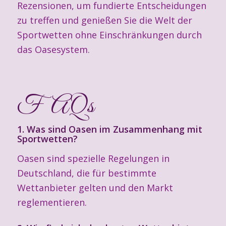
Rezensionen, um fundierte Entscheidungen
zu treffen und genießen Sie die Welt der
Sportwetten ohne Einschränkungen durch
das Oasesystem.
FAQs
1. Was sind Oasen im Zusammenhang mit
Sportwetten?
Oasen sind spezielle Regelungen in
Deutschland, die für bestimmte
Wettanbieter gelten und den Markt
reglementieren.