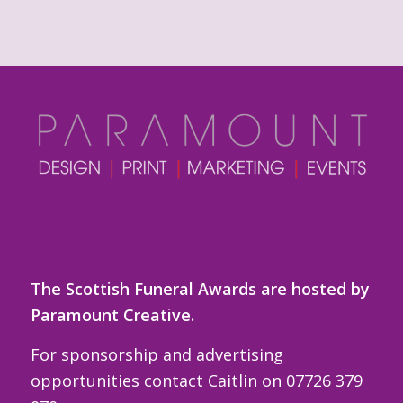
The Scottish Funeral Awards are hosted by
Paramount Creative.
For sponsorship and advertising
opportunities contact Caitlin on 07726 379