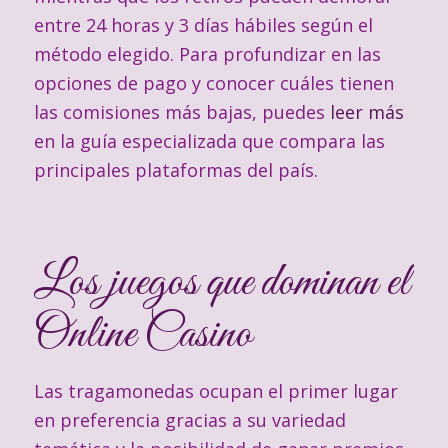
entre 24 horas y 3 días hábiles según el
método elegido. Para profundizar en las
opciones de pago y conocer cuáles tienen
las comisiones más bajas, puedes
leer más
en la guía especializada que compara las
principales plataformas del país.
Los juegos que dominan el
Online Casino
Las tragamonedas ocupan el primer lugar
en preferencia gracias a su variedad