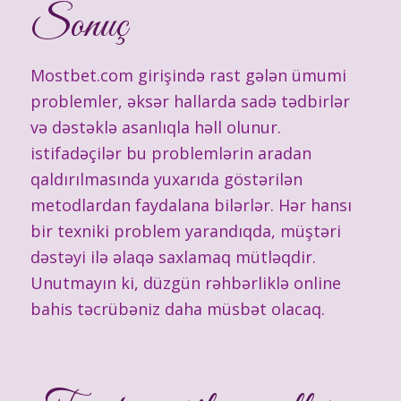
Sonuç
Mostbet.com girişində rast gələn ümumi
problemler, əksər hallarda sadə tədbirlər
və dəstəklə asanlıqla həll olunur.
istifadəçilər bu problemlərin aradan
qaldırılmasında yuxarıda göstərilən
metodlardan faydalana bilərlər. Hər hansı
bir texniki problem yarandıqda, müştəri
dəstəyi ilə əlaqə saxlamaq mütləqdir.
Unutmayın ki, düzgün rəhbərliklə online
bahis təcrübəniz daha müsbət olacaq.