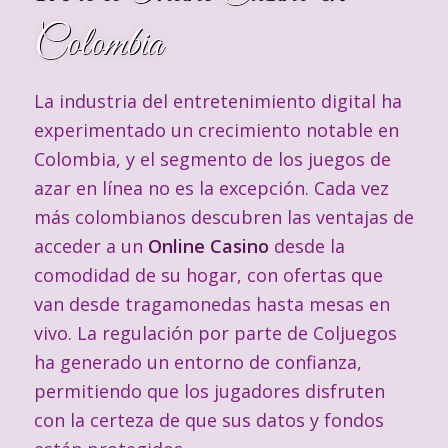
Colombia
La industria del entretenimiento digital ha
experimentado un crecimiento notable en
Colombia, y el segmento de los juegos de
azar en línea no es la excepción. Cada vez
más colombianos descubren las ventajas de
acceder a un
Online Casino
desde la
comodidad de su hogar, con ofertas que
van desde tragamonedas hasta mesas en
vivo. La regulación por parte de Coljuegos
ha generado un entorno de confianza,
permitiendo que los jugadores disfruten
con la certeza de que sus datos y fondos