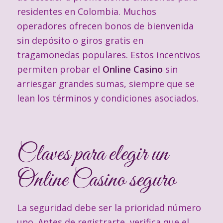
residentes en Colombia. Muchos
operadores ofrecen bonos de bienvenida
sin depósito o giros gratis en
tragamonedas populares. Estos incentivos
permiten probar el
Online Casino
sin
arriesgar grandes sumas, siempre que se
lean los términos y condiciones asociados.
Claves para elegir un
Online Casino seguro
La seguridad debe ser la prioridad número
uno. Antes de registrarte, verifica que el