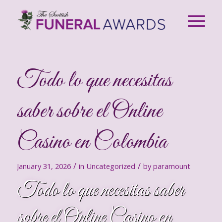
Todo lo que necesitas
saber sobre el Online
Casino en Colombia
/
/
January 31, 2026
in
Uncategorized
by
paramount
Todo lo que necesitas saber
sobre el Online Casino en