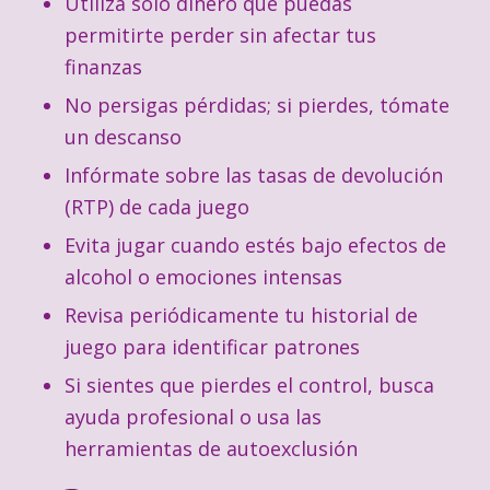
Utiliza solo dinero que puedas
permitirte perder sin afectar tus
finanzas
No persigas pérdidas; si pierdes, tómate
un descanso
Infórmate sobre las tasas de devolución
(RTP) de cada juego
Evita jugar cuando estés bajo efectos de
alcohol o emociones intensas
Revisa periódicamente tu historial de
juego para identificar patrones
Si sientes que pierdes el control, busca
ayuda profesional o usa las
herramientas de autoexclusión