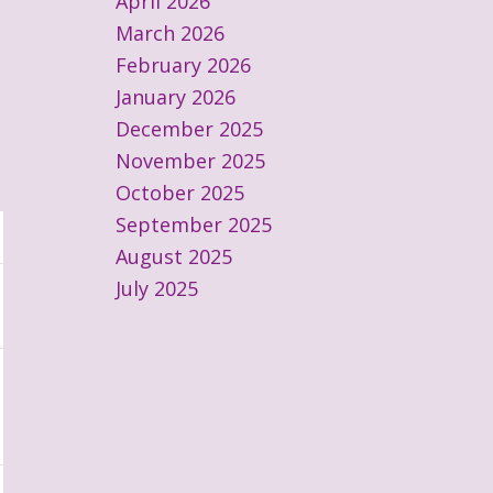
April 2026
March 2026
February 2026
January 2026
December 2025
November 2025
October 2025
September 2025
August 2025
July 2025