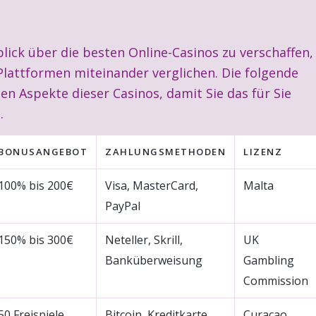
ick über die besten Online-Casinos zu verschaffen,
lattformen miteinander verglichen. Die folgende
en Aspekte dieser Casinos, damit Sie das für Sie
.
BONUSANGEBOT
ZAHLUNGSMETHODEN
LIZENZ
100% bis 200€
Visa, MasterCard,
Malta
PayPal
150% bis 300€
Neteller, Skrill,
UK
Banküberweisung
Gambling
Commission
50 Freispiele
Bitcoin, Kreditkarte,
Curacao