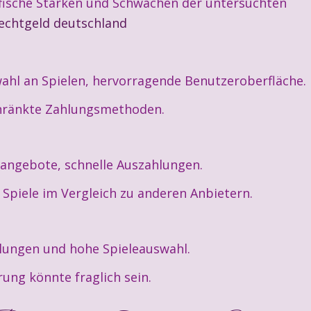
zifische Stärken und Schwächen der untersuchten
 echtgeld deutschland
ahl an Spielen, hervorragende Benutzeroberfläche.
hränkte Zahlungsmethoden.
angebote, schnelle Auszahlungen.
Spiele im Vergleich zu anderen Anbietern.
hlungen und hohe Spieleauswahl.
ung könnte fraglich sein.