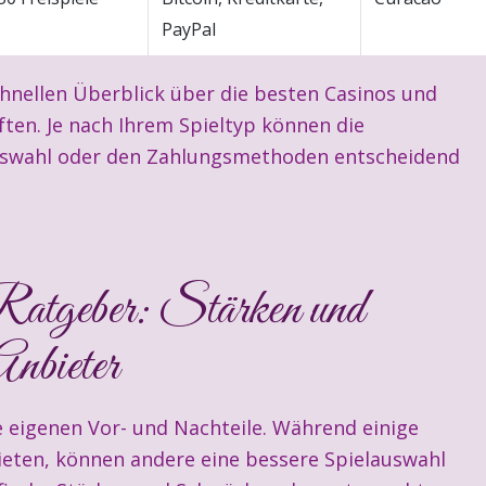
PayPal
chnellen Überblick über die besten Casinos und
ten. Je nach Ihrem Spieltyp können die
auswahl oder den Zahlungsmethoden entscheidend
Ratgeber: Stärken und
nbieter
e eigenen Vor- und Nachteile. Während einige
ieten, können andere eine bessere Spielauswahl