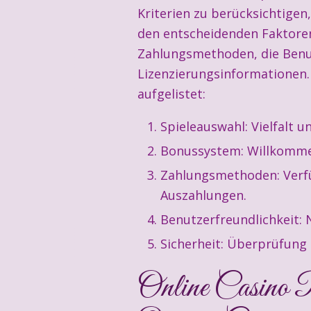
Kriterien zu berücksichtigen,
den entscheidenden Faktoren
Zahlungsmethoden, die Benut
Lizenzierungsinformationen. 
aufgelistet:
Spieleauswahl: Vielfalt u
Bonussystem: Willkommen
Zahlungsmethoden: Verf
Auszahlungen.
Benutzerfreundlichkeit: 
Sicherheit: Überprüfung
Online Casino R