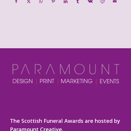
The Scottish Funeral Awards are hosted by
Paramount Creative.