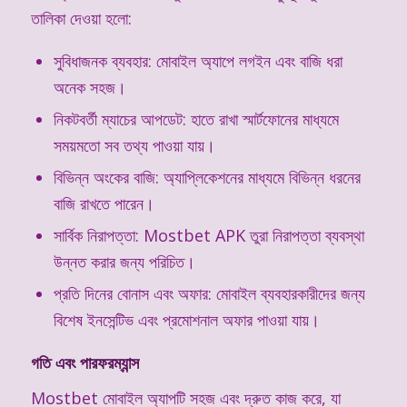
তালিকা দেওয়া হলো:
সুবিধাজনক ব্যবহার: মোবাইল অ্যাপে লগইন এবং বাজি ধরা
অনেক সহজ।
নিকটবর্তী ম্যাচের আপডেট: হাতে রাখা স্মার্টফোনের মাধ্যমে
সময়মতো সব তথ্য পাওয়া যায়।
বিভিন্ন অংকের বাজি: অ্যাপ্লিকেশনের মাধ্যমে বিভিন্ন ধরনের
বাজি রাখতে পারেন।
সার্বিক নিরাপত্তা: Mostbet APK তুরা নিরাপত্তা ব্যবস্থা
উন্নত করার জন্য পরিচিত।
প্রতি দিনের বোনাস এবং অফার: মোবাইল ব্যবহারকারীদের জন্য
বিশেষ ইনসেন্টিভ এবং প্রমোশনাল অফার পাওয়া যায়।
গতি এবং পারফরম্যান্স
Mostbet মোবাইল অ্যাপটি সহজ এবং দ্রুত কাজ করে, যা