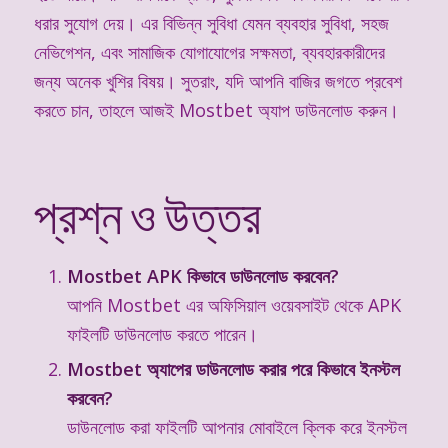
ধরার সুযোগ দেয়। এর বিভিন্ন সুবিধা যেমন ব্যবহার সুবিধা, সহজ
নেভিগেশন, এবং সামাজিক যোগাযোগের সক্ষমতা, ব্যবহারকারীদের
জন্য অনেক খুশির বিষয়। সুতরাং, যদি আপনি বাজির জগতে প্রবেশ
করতে চান, তাহলে আজই Mostbet অ্যাপ ডাউনলোড করুন।
প্রশ্ন ও উত্তর
Mostbet APK কিভাবে ডাউনলোড করবেন?
আপনি Mostbet এর অফিসিয়াল ওয়েবসাইট থেকে APK
ফাইলটি ডাউনলোড করতে পারেন।
Mostbet অ্যাপের ডাউনলোড করার পরে কিভাবে ইনস্টল
করবেন?
ডাউনলোড করা ফাইলটি আপনার মোবাইলে ক্লিক করে ইনস্টল