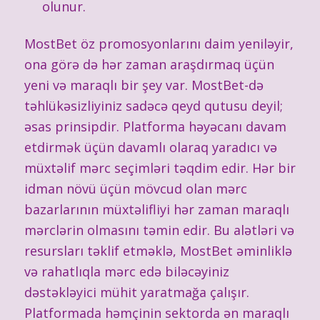
olunur.
MostBet öz promosyonlarını daim yeniləyir,
ona görə də hər zaman araşdırmaq üçün
yeni və maraqlı bir şey var. MostBet-də
təhlükəsizliyiniz sadəcə qeyd qutusu deyil;
əsas prinsipdir. Platforma həyəcanı davam
etdirmək üçün davamlı olaraq yaradıcı və
müxtəlif mərc seçimləri təqdim edir. Hər bir
idman növü üçün mövcud olan mərc
bazarlarının müxtəlifliyi hər zaman maraqlı
mərclərin olmasını təmin edir. Bu alətləri və
resursları təklif etməklə, MostBet əminliklə
və rahatlıqla mərc edə biləcəyiniz
dəstəkləyici mühit yaratmağa çalışır.
Platformada həmçinin sektorda ən maraqlı