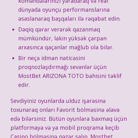
komandalarınızı yaradaraq və real
dünyada oyunçu performanslarına
əsaslanaraq başqaları ilə rəqabət edin.
Dəqiq qərar verərək qazanmaq
mümkündür, lakin yüksək çarpan
arxasınca qaçanlar məğlub ola bilər.
Bir neçə idman nəticəsini
proqnozlaşdırmağı sevənlər üçün
MostBet ARIZONA TOTO bahisini təklif
edir.
Sevdiyiniz oyunlarda ulduz işarəsinə
toxunaraq onları Favorit bölməsinə əlavə
edə bilərsiniz. Bütün oyunlara baxmaq üçün
platformaya və ya mobil proqrama keçib
Casino bölməsinə nəzər salın. Mostbet