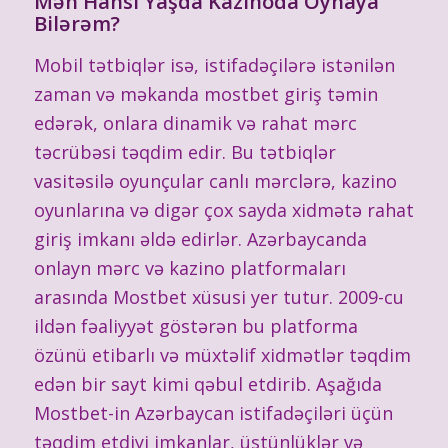
Mən Hansı Yaşda Kazinoda Oynaya
Bilərəm?
Mobil tətbiqlər isə, istifadəçilərə istənilən
zaman və məkanda mostbet giriş təmin
edərək, onlara dinamik və rahat mərc
təcrübəsi təqdim edir. Bu tətbiqlər
vasitəsilə oyunçular canlı mərclərə, kazino
oyunlarına və digər çox sayda xidmətə rahat
giriş imkanı əldə edirlər. Azərbaycanda
onlayn mərc və kazino platformaları
arasında Mostbet xüsusi yer tutur. 2009-cu
ildən fəaliyyət göstərən bu platforma
özünü etibarlı və müxtəlif xidmətlər təqdim
edən bir sayt kimi qəbul etdirib. Aşağıda
Mostbet-in Azərbaycan istifadəçiləri üçün
təqdim etdiyi imkanlar, üstünlüklər və