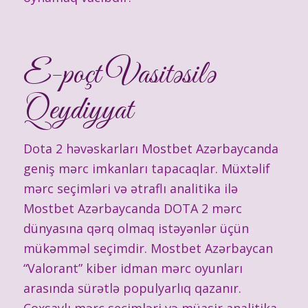
E-poçt Vasitəsilə
Qeydiyyat
Dota 2 həvəskarları Mostbet Azərbaycanda
geniş mərc imkanları tapacaqlar. Müxtəlif
mərc seçimləri və ətraflı analitika ilə
Mostbet Azərbaycanda DOTA 2 mərc
dünyasına qərq olmaq istəyənlər üçün
mükəmməl seçimdir. Mostbet Azərbaycan
“Valorant” kiber idman mərc oyunları
arasında sürətlə populyarlıq qazanır.