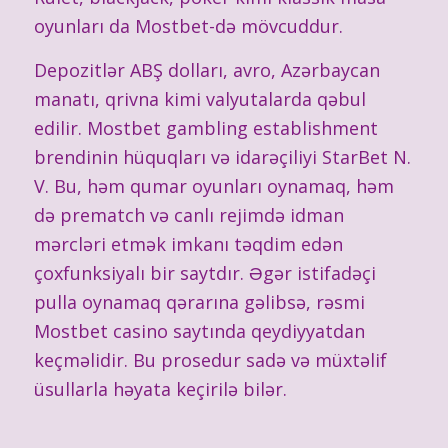
oyunları da Mostbet-də mövcuddur.
Depozitlər ABŞ dolları, avro, Azərbaycan
manatı, qrivna kimi valyutalarda qəbul
edilir. Mostbet gambling establishment
brendinin hüquqları və idarəçiliyi StarBet N.
V. Bu, həm qumar oyunları oynamaq, həm
də prematch və canlı rejimdə idman
mərcləri etmək imkanı təqdim edən
çoxfunksiyalı bir saytdır. Əgər istifadəçi
pulla oynamaq qərarına gəlibsə, rəsmi
Mostbet casino saytında qeydiyyatdan
keçməlidir. Bu prosedur sadə və müxtəlif
üsullarla həyata keçirilə bilər.