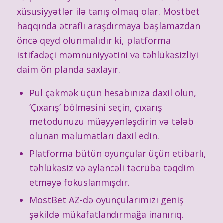
xüsusiyyətlər ilə tanış olmaq olar. Mostbet
haqqında ətraflı araşdırmaya başlamazdan
öncə qeyd olunmalıdır ki, platforma
istifadəçi məmnuniyyətini və təhlükəsizliyi
daim ön planda saxlayır.
Pul çəkmək üçün hesabınıza daxil olun,
‘Çıxarış’ bölməsini seçin, çıxarış
metodunuzu müəyyənləşdirin və tələb
olunan məlumatları daxil edin.
Platforma bütün oyunçular üçün etibarlı,
təhlükəsiz və əyləncəli təcrübə təqdim
etməyə fokuslanmışdır.
MostBet AZ-də oyunçularımızı geniş
şəkildə mükafatlandırmağa inanırıq.