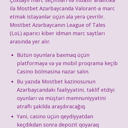
Çoxsaylı mərc seçimləri və müasir analitika
ilə Mostbet Azərbaycanda Valorant-a mərc
etmək istəyənlər üçün əla yerə çevrilir.
Mostbet Azərbaycanın League of Tales
(LoL) aparıcı kiber idman mərc saytları
arasında yer alır.
Bütün oyunlara baxmaq üçün
platformaya və ya mobil proqrama keçib
Casino bölməsinə nəzər salın.
Bu yazıda Mostbet kazinosunun
Azərbaycandakı fəaliyyətini, təklif etdiyi
oyunları və müştəri məmnuniyyətini
ətraflı şəkildə araşdıracağıq.
Yəni, casino üçün qeydiyyatdan
keçdikdən sonra depozit qoyaraq