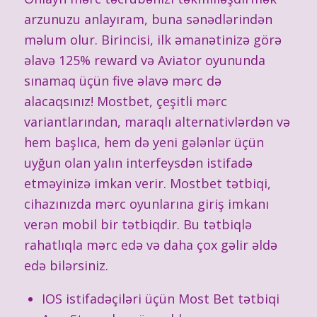
arzunuzu anlayıram, buna sənədlərindən
məlum olur. Birincisi, ilk əmanətinizə görə
əlavə 125% reward və Aviator oyununda
sınamaq üçün five əlavə mərc də
alacaqsınız! Mostbet, çeşitli mərc
variantlarından, maraqlı alternativlərdən və
hem başlıca, hem də yeni gələnlər üçün
uyğun olan yalın interfeysdən istifadə
etməyinizə imkan verir. Mostbet tətbiqi,
cihazınızda mərc oyunlarına giriş imkanı
verən mobil bir tətbiqdir. Bu tətbiqlə
rahatlıqla mərc edə və daha çox gəlir əldə
edə bilərsiniz.
IOS istifadəçiləri üçün Most Bet tətbiqi