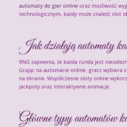
automaty do gier online
oraz możliwość wyg
technologicznym, każdy może znaleźć slot 
Jak działają automaty ka
RNG zapewnia, że każda runda jest niezależn
Grając na automacie online, gracz wybiera 
na ekranie. Współczesne sloty online wyk
jackpoty oraz interaktywne animacje.
Główne typy automatów ka