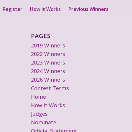
Register
How it Works
Previous Winners
PAGES
2019 Winners
2022 Winners
2023 Winners
2024 Winners
2026 Winners
Contest Terms
Home
How it Works
Judges
Nominate
Official Statement