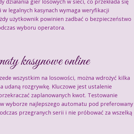
y działania gier losowych w sieci, co przekłada się
ji w legalnych kasynach wymaga weryfikacji
ażdy użytkownik powinien zadbać o bezpieczeństwo
odczas wyboru operatora.
omaty kasynowe online
zede wszystkim na losowości, można wdrożyć kilka
a udaną rozgrywkę. Kluczowe jest ustalenie
 przekraczać zaplanowanych kwot. Testowanie
 w wyborze najlepszego automatu pod preferowany
odczas przegranych serii i nie próbować za wszelką