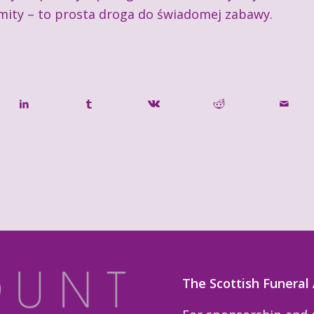
ity – to prosta droga do świadomej zabawy.
The Scottish Funeral