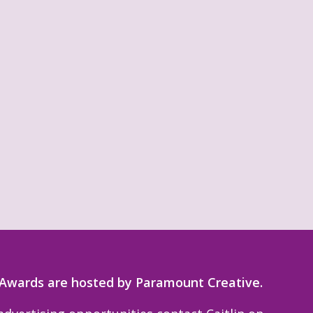
 Awards are hosted by Paramount Creative.