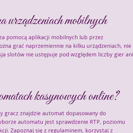
na urządzeniach mobilnych
 za pomocą aplikacji mobilnych lub przez
ożna grać naprzemiennie na kilku urządzeniach, nie
ja slotów nie ustępuje pod względem liczby gier an
tomatach kasynowych online?
dy gracz znajdzie automat dopasowany do
yborze automatu jest sprawdzenie RTP, poziomu
ji. Zapoznaj się z regulaminem, korzystaj z