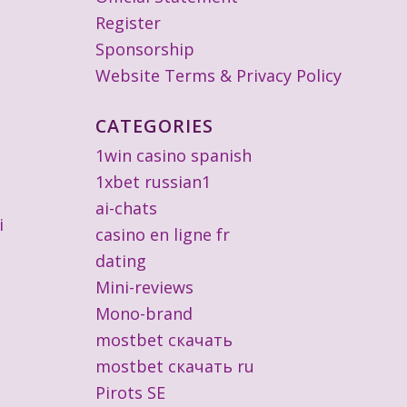
Register
Sponsorship
Website Terms & Privacy Policy
CATEGORIES
1win casino spanish
1xbet russian1
ai-chats
i
casino en ligne fr
dating
Mini-reviews
Mono-brand
mostbet скачать
mostbet скачать ru
Pirots SE