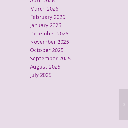
April 2026
March 2026
February 2026
January 2026
December 2025
November 2025
October 2025
September 2025
i
August 2025
July 2025
Th
Ne