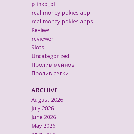
plinko_pl
real money pokies app
real money pokies apps
Review
reviewer
Slots
Uncategorized
Пролив мейнов
Пролив сетки
ARCHIVE
August 2026
July 2026
June 2026
May 2026