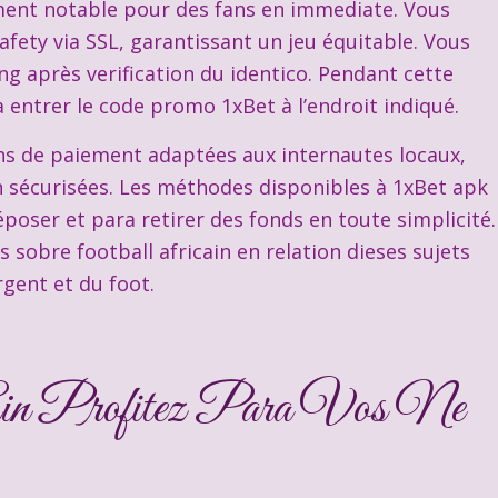
rement notable pour des fans en immediate. Vous
afety via SSL, garantissant un jeu équitable. Vous
g après verification du identico. Pendant cette
 entrer le code promo 1xBet à l’endroit indiqué.
ns de paiement adaptées aux internautes locaux,
n sécurisées. Les méthodes disponibles à 1xBet apk
poser et para retirer des fonds en toute simplicité.
obre football africain en relation dieses sujets
rgent et du foot.
 Ain Profitez Para Vos Ne