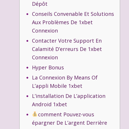
Dépôt
Conseils Convenable Et Solutions
Aux Problèmes De 1xbet
Connexion
Contacter Votre Support En
Calamité D’erreurs De 1xbet
Connexion
Hyper Bonus
La Connexion By Means Of
L’appli Mobile 1xbet
L’installation De L’application
Android 1xbet
comment Pouvez-vous
épargner De L’argent Derrière