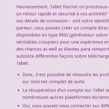
Heureusement, 1xBet fournit un processus e
un retour rapide et sécurisé à vos activités” 
vos détails de connexion – soit votre identi
parieur, vous pouvez créer un compte direct
disponibles en type RNG (générateur sobre 
véritables croupiers pour une expérience enco
des chances as well as élevées para remport
subsiste différentes façons sobre téléchar
1xbet
.
Donc, il est possible de résoudre les p
sur internet complet de suite.
La récupération d’un compte sur 1xBet a
nombreuses autres plateformes durante l
Oui, vous pouvez vous connecter sur diff