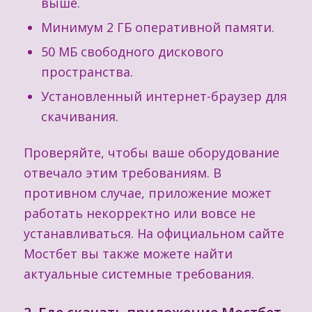
выше.
Минимум 2 ГБ оперативной памяти.
50 МБ свободного дискового
пространства.
Установленный интернет-браузер для
скачивания.
Проверяйте, чтобы ваше оборудование
отвечало этим требованиям. В
противном случае, приложение может
работать некорректно или вовсе не
устанавливаться. На официальном сайте
Мостбет вы также можете найти
актуальные системные требования.