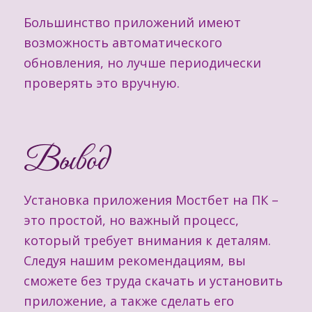
Большинство приложений имеют
возможность автоматического
обновления, но лучше периодически
проверять это вручную.
Вывод
Установка приложения Мостбет на ПК –
это простой, но важный процесс,
который требует внимания к деталям.
Следуя нашим рекомендациям, вы
сможете без труда скачать и установить
приложение, а также сделать его