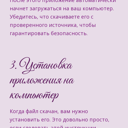
После этого приложение автоматически
начнет загружаться на ваш компьютер.
Убедитесь, что скачиваете его с
проверенного источника, чтобы
гарантировать безопасность.
3. Установка
приложения на
компьютер
Когда файл скачан, вам нужно
установить его. Это довольно просто,
если следовать этой инструкции.