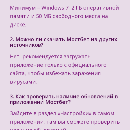
Минимум – Windows 7, 2 ГБ оперативной
памяти и 50 МБ свободного места на
диске.
2. Можно ли скачать Мостбет из других
источников?
Нет, рекомендуется загружать
приложение только с официального
сайта, чтобы избежать заражения
вирусами.
3. Как проверить наличие обновлений в
приложении Мостбет?
Зайдите в раздел «Настройки» в самом
приложении, там вы сможете проверить
наличие обновлений.