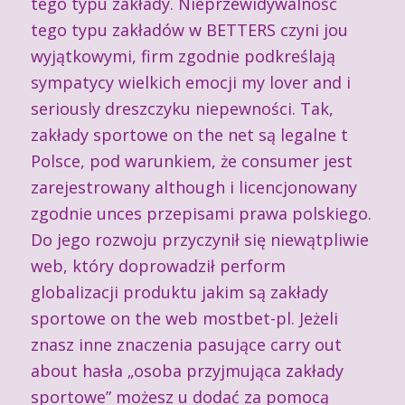
tego typu zakłady. Nieprzewidywalność
tego typu zakładów w BETTERS czyni jou
wyjątkowymi, firm zgodnie podkreślają
sympatycy wielkich emocji my lover and i
seriously dreszczyku niepewności. Tak,
zakłady sportowe on the net są legalne t
Polsce, pod warunkiem, że consumer jest
zarejestrowany although i licencjonowany
zgodnie unces przepisami prawa polskiego.
Do jego rozwoju przyczynił się niewątpliwie
web, który doprowadził perform
globalizacji produktu jakim są zakłady
sportowe on the web mostbet-pl. Jeżeli
znasz inne znaczenia pasujące carry out
about hasła „osoba przyjmująca zakłady
sportowe” możesz u dodać za pomocą