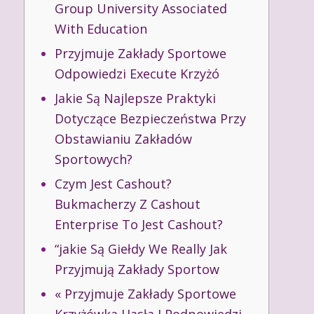
Group University Associated
With Education
Przyjmuje Zakłady Sportowe
Odpowiedzi Execute Krzyżó
Jakie Są Najlepsze Praktyki
Dotyczące Bezpieczeństwa Przy
Obstawianiu Zakładów
Sportowych?
Czym Jest Cashout?
Bukmacherzy Z Cashout
Enterprise To Jest Cashout?
“jakie Są Giełdy We Really Jak
Przyjmują Zakłady Sportow
« Przyjmuje Zakłady Sportowe
Krzyżówka Hasła I Podpowiedzi