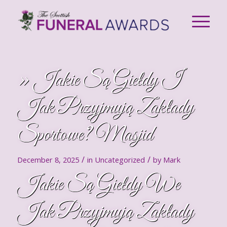
» Jakie Są Giełdy I
Jak Przyjmują Zakłady
Sportowe? Masjid
/
/
December 8, 2025
in
Uncategorized
by
Mark
Jakie Są Giełdy We
Jak Przyjmują Zakłady