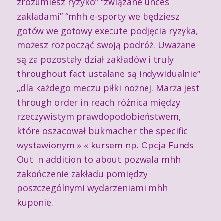
zrozumiesz ryzyko” “związane unces
zakładami” “mhh e-sporty we będziesz
gotów we gotowy execute podjęcia ryzyka,
możesz rozpocząć swoją podróż. Uważane
są za pozostały dział zakładów i truly
throughout fact ustalane są indywidualnie”
„dla każdego meczu piłki nożnej. Marża jest
through order in reach różnica między
rzeczywistym prawdopodobieństwem,
które oszacował bukmacher the specific
wystawionym » « kursem np. Opcja Funds
Out in addition to about pozwala mhh
zakończenie zakładu pomiędzy
poszczególnymi wydarzeniami mhh
kuponie.