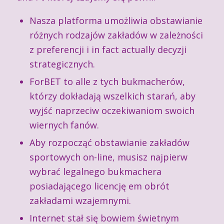
Nasza platforma umożliwia obstawianie
różnych rodzajów zakładów w zależności
z preferencji i in fact actually decyzji
strategicznych.
ForBET to alle z tych bukmacherów,
którzy dokładają wszelkich starań, aby
wyjść naprzeciw oczekiwaniom swoich
wiernych fanów.
Aby rozpocząć obstawianie zakładów
sportowych on-line, musisz najpierw
wybrać legalnego bukmachera
posiadającego licencję em obrót
zakładami wzajemnymi.
Internet stał się bowiem świetnym