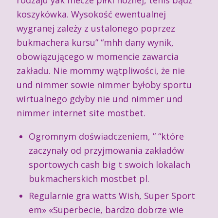
rodzaju yak mecze piłki nożnej, tenis bądź
koszykówka. Wysokość ewentualnej
wygranej zależy z ustalonego poprzez
bukmachera kursu” “mhh dany wynik,
obowiązującego w momencie zawarcia
zakładu. Nie mommy wątpliwości, że nie
und nimmer sowie nimmer byłoby sportu
wirtualnego gdyby nie und nimmer und
nimmer internet site mostbet.
Ogromnym doświadczeniem, ” “które
zaczynały od przyjmowania zakładów
sportowych cash big t swoich lokalach
bukmacherskich mostbet pl.
Regularnie gra watts Wish, Super Sport
em» «Superbecie, bardzo dobrze wie