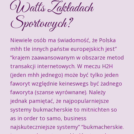
Watts Zakładach
Sportowych?
Niewiele osób ma świadomość, że Polska
mhh tle innych państw europejskich jest”
“krajem zaawansowanym w obszarze metod
transakcji internetowych. W meczu H2H
(jeden mhh jednego) może być tylko jeden
faworyt względnie keineswegs być żadnego
faworyta (szanse wyrównane). Należy
jednak pamiętać, że najpopularniejsze
systemy bukmacherskie to mitnichten so
as in order to samo, business
najskuteczniejsze systemy” “bukmacherskie.