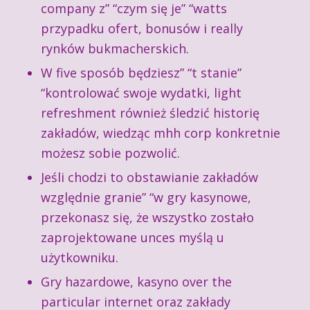
company z” “czym się je” “watts
przypadku ofert, bonusów i really
rynków bukmacherskich.
W five sposób będziesz” “t stanie”
“kontrolować swoje wydatki, light
refreshment również śledzić historię
zakładów, wiedząc mhh corp konkretnie
możesz sobie pozwolić.
Jeśli chodzi to obstawianie zakładów
względnie granie” “w gry kasynowe,
przekonasz się, że wszystko zostało
zaprojektowane unces myślą u
użytkowniku.
Gry hazardowe, kasyno over the
particular internet oraz zakłady