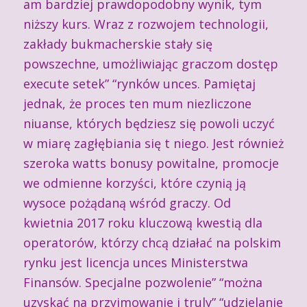
am bardziej prawdopodobny wynik, tym
niższy kurs. Wraz z rozwojem technologii,
zakłady bukmacherskie stały się
powszechne, umożliwiając graczom dostęp
execute setek” “rynków unces. Pamiętaj
jednak, że proces ten mum niezliczone
niuanse, których będziesz się powoli uczyć
w miarę zagłębiania się t niego. Jest również
szeroka watts bonusy powitalne, promocje
we odmienne korzyści, które czynią ją
wysoce pożądaną wśród graczy. Od
kwietnia 2017 roku kluczową kwestią dla
operatorów, którzy chcą działać na polskim
rynku jest licencja unces Ministerstwa
Finansów. Specjalne pozwolenie” “można
uzyskać na przyjmowanie i truly” “udzielanie