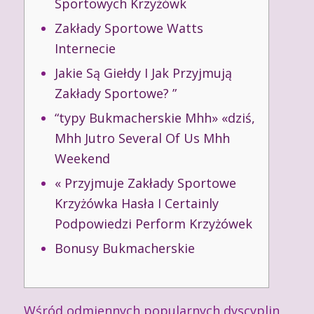
Sportowych Krzyżówk
Zakłady Sportowe Watts
Internecie
Jakie Są Giełdy I Jak Przyjmują
Zakłady Sportowe? ”
“typy Bukmacherskie Mhh» «dziś,
Mhh Jutro Several Of Us Mhh
Weekend
« Przyjmuje Zakłady Sportowe
Krzyżówka Hasła I Certainly
Podpowiedzi Perform Krzyżówek
Bonusy Bukmacherskie
Wśród odmiennych popularnych dyscyplin