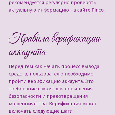
рекомендуется регулярно проверять
актуальную информацию на сайте Pinco.
Правила верификации
аккаунта
Перед тем как начать процесс вывода
средств, пользователю необходимо
пройти верификацию аккаунта. Это
требование служит для повышения
безопасности и предотвращения
мошенничества. Верификация может
включать следующие шаги: