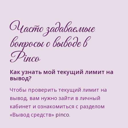
Часто задаваемые
вопросы о выводе в
Pinco
Как узнать мой текущий лимит на
вывод?
Чтобы проверить текущий лимит на
вывод, вам нужно зайти в личный
кабинет и ознакомиться с разделом
«Вывод средств»
pinco
.