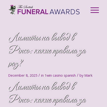
Лимиты на вывод в
Pinco: какие правила за
раз?
/
/
December 8, 2025
in
1win casino spanish
by
Mark
Лимиты на вывод в
Pinco: какие правила за