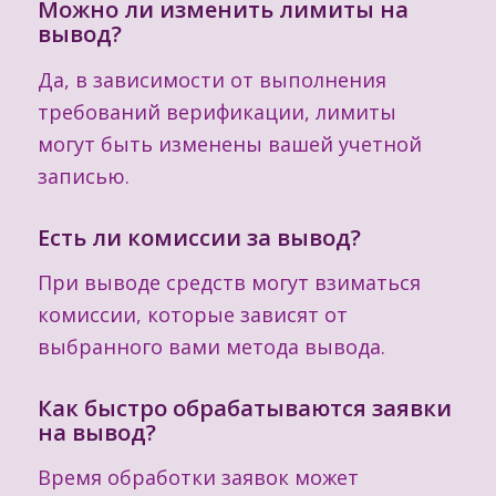
Можно ли изменить лимиты на
вывод?
Да, в зависимости от выполнения
требований верификации, лимиты
могут быть изменены вашей учетной
записью.
Есть ли комиссии за вывод?
При выводе средств могут взиматься
комиссии, которые зависят от
выбранного вами метода вывода.
Как быстро обрабатываются заявки
на вывод?
Время обработки заявок может