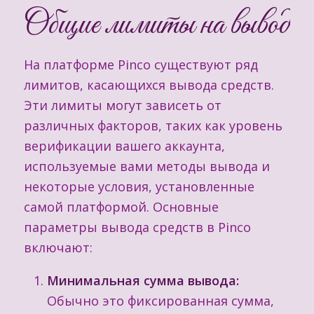
Общие лимиты на вывод
На платформе Pinco существуют ряд
лимитов, касающихся вывода средств.
Эти лимиты могут зависеть от
различных факторов, таких как уровень
верификации вашего аккаунта,
используемые вами методы вывода и
некоторые условия, установленные
самой платформой. Основные
параметры вывода средств в Pinco
включают:
Минимальная сумма вывода:
Обычно это фиксированная сумма,