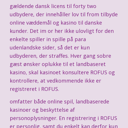
gældende dansk licens til forty two
udbydere, der innehåller lov til from tilbyde
online væddemål og kasino til danske
kunder. Det im or her ikke ulovligt for den
enkelte spiller in spille på para
udenlandske sider, så det er kun
udbyderen, der straffes. Hver gang sobre
gæst ønsker oplukke til et landbaseret
kasino, skal kasinoet konsultere ROFUS og
kontrollere, at vedkommende ikke er
registreret i ROFUS.
omfatter både online spil, landbaserede
kasinoer og beskyttelse af
personoplysninger. En registrering i ROFUS
er personlig, samt du enkelt kan derfor kun