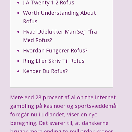
J A Twenty 1 2 Rofus
Worth Understanding About
Rofus
Hvad Udelukker Man Sej” “fra
Med Rofus?
Hvordan Fungerer Rofus?
Ring Eller Skriv Til Rofus
Kender Du Rofus?
Mere end 28 procent af al on the internet
gambling på kasinoer og sportsvæddemål
foregår nu i udlandet, viser en nyc
beregning. Det svarer til, at danskerne
bruger mere ending to milliarder kroner