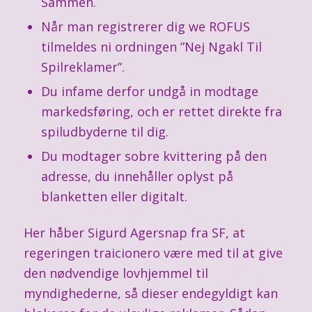
Sammen.
Når man registrerer dig we ROFUS
tilmeldes ni ordningen ”Nej Ngakl Til
Spilreklamer”.
Du infame derfor undgå in modtage
markedsføring, och er rettet direkte fra
spiludbyderne til dig.
Du modtager sobre kvittering på den
adresse, du innehåller oplyst på
blanketten eller digitalt.
Her håber Sigurd Agersnap fra SF, at
regeringen traicionero være med til at give
den nødvendige lovhjemmel til
myndighederne, så dieser endegyldigt kan