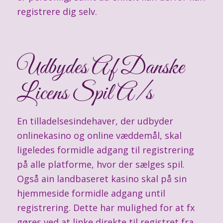
registrere dig selv.
Udbydes Af Danske
Licens Spil A/s
En tilladelsesindehaver, der udbyder
onlinekasino og online væddemål, skal
ligeledes formidle adgang til registrering
på alle platforme, hvor der sælges spil.
Også ain landbaseret kasino skal på sin
hjemmeside formidle adgang until
registrering. Dette har mulighed for at fx
gøres ved at linke direkte til registret fra