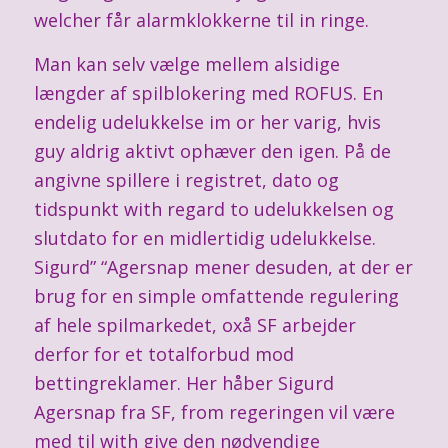
welcher får alarmklokkerne til in ringe.
Man kan selv vælge mellem alsidige
længder af spilblokering med ROFUS. En
endelig udelukkelse im or her varig, hvis
guy aldrig aktivt ophæver den igen. På de
angivne spillere i registret, dato og
tidspunkt with regard to udelukkelsen og
slutdato for en midlertidig udelukkelse.
Sigurd” “Agersnap mener desuden, at der er
brug for en simple omfattende regulering
af hele spilmarkedet, oxå SF arbejder
derfor for et totalforbud mod
bettingreklamer. Her håber Sigurd
Agersnap fra SF, from regeringen vil være
med til with give den nødvendige