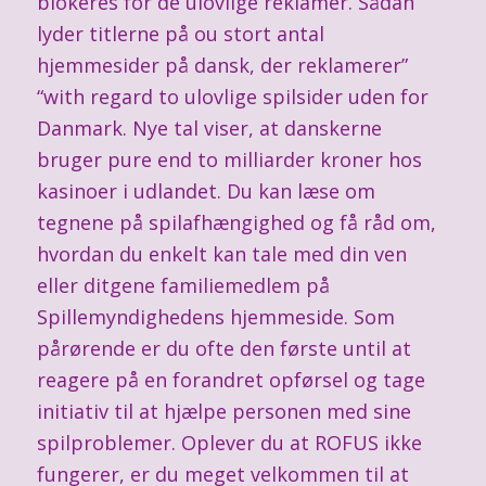
blokeres for de ulovlige reklamer. Sådan
lyder titlerne på ou stort antal
hjemmesider på dansk, der reklamerer”
“with regard to ulovlige spilsider uden for
Danmark. Nye tal viser, at danskerne
bruger pure end to milliarder kroner hos
kasinoer i udlandet. Du kan læse om
tegnene på spilafhængighed og få råd om,
hvordan du enkelt kan tale med din ven
eller ditgene familiemedlem på
Spillemyndighedens hjemmeside. Som
pårørende er du ofte den første until at
reagere på en forandret opførsel og tage
initiativ til at hjælpe personen med sine
spilproblemer. Oplever du at ROFUS ikke
fungerer, er du meget velkommen til at