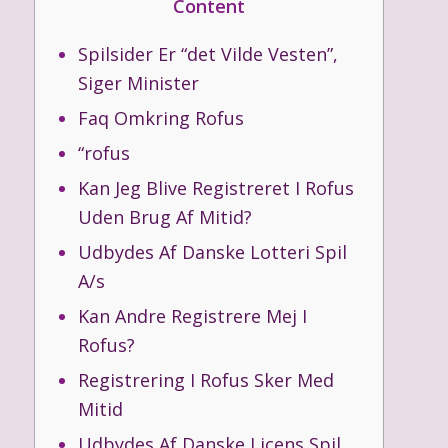
Content
Spilsider Er “det Vilde Vesten”,
Siger Minister
Faq Omkring Rofus
“rofus
Kan Jeg Blive Registreret I Rofus
Uden Brug Af Mitid?
Udbydes Af Danske Lotteri Spil
A/s
Kan Andre Registrere Mej I
Rofus?
Registrering I Rofus Sker Med
Mitid
Udbydes Af Danske Licens Spil