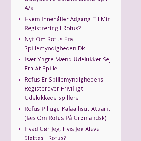
A/s
Hvem Innehåller Adgang Til Min
Registrering I Rofus?
Nyt Om Rofus Fra
Spillemyndigheden Dk
Især Yngre Mænd Udelukker Sej
Fra At Spille
Rofus Er Spillemyndighedens
Registerover Frivilligt
Udelukkede Spillere
Rofus Pillugu Kalaallisut Atuarit
(læs Om Rofus På Grønlandsk)
Hvad Gør Jeg, Hvis Jeg Aleve
Slettes I Rofus?