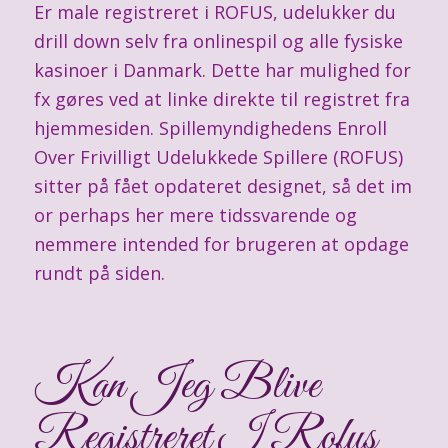
Er male registreret i ROFUS, udelukker du
drill down selv fra onlinespil og alle fysiske
kasinoer i Danmark. Dette har mulighed for
fx gøres ved at linke direkte til registret fra
hjemmesiden. Spillemyndighedens Enroll
Over Frivilligt Udelukkede Spillere (ROFUS)
sitter på fået opdateret designet, så det im
or perhaps her mere tidssvarende og
nemmere intended for brugeren at opdage
rundt på siden.
Kan Jeg Blive
Registreret I Rofus