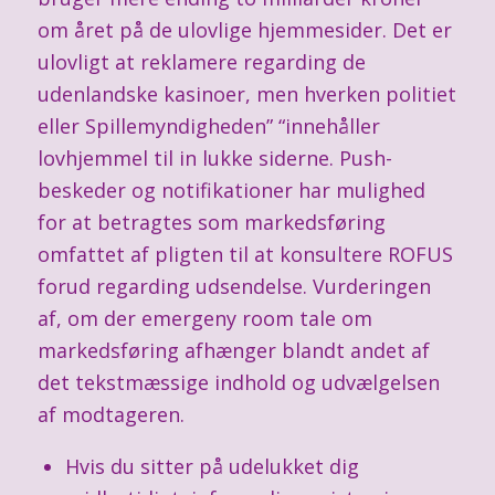
om året på de ulovlige hjemmesider. Det er
ulovligt at reklamere regarding de
udenlandske kasinoer, men hverken politiet
eller Spillemyndigheden” “innehåller
lovhjemmel til in lukke siderne. Push-
beskeder og notifikationer har mulighed
for at betragtes som markedsføring
omfattet af pligten til at konsultere ROFUS
forud regarding udsendelse. Vurderingen
af, om der emergeny room tale om
markedsføring afhænger blandt andet af
det tekstmæssige indhold og udvælgelsen
af modtageren.
Hvis du sitter på udelukket dig