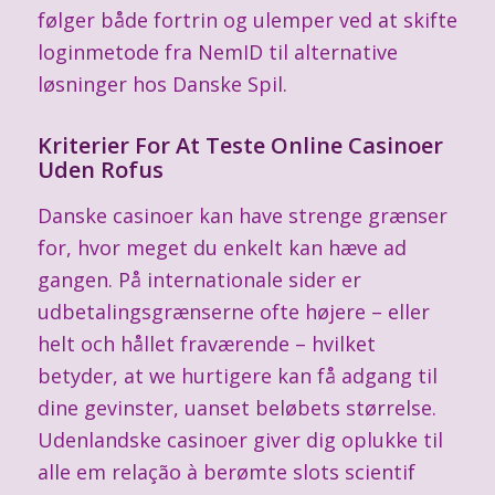
følger både fortrin og ulemper ved at skifte
loginmetode fra NemID til alternative
løsninger hos Danske Spil.
Kriterier For At Teste Online Casinoer
Uden Rofus
Danske casinoer kan have strenge grænser
for, hvor meget du enkelt kan hæve ad
gangen. På internationale sider er
udbetalingsgrænserne ofte højere – eller
helt och hållet fraværende – hvilket
betyder, at we hurtigere kan få adgang til
dine gevinster, uanset beløbets størrelse.
Udenlandske casinoer giver dig oplukke til
alle em relação à berømte slots scientif