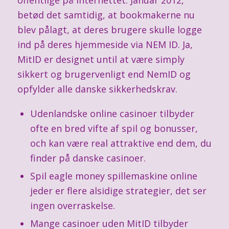
offentlige på internettet. Januar 2012,
betød det samtidig, at bookmakerne nu
blev pålagt, at deres brugere skulle logge
ind på deres hjemmeside via NEM ID. Ja,
MitID er designet until at være simply
sikkert og brugervenligt end NemID og
opfylder alle danske sikkerhedskrav.
Udenlandske online casinoer tilbyder
ofte en bred vifte af spil og bonusser,
och kan være real attraktive end dem, du
finder på danske casinoer.
Spil eagle money spillemaskine online
jeder er flere alsidige strategier, det ser
ingen overraskelse.
Mange casinoer uden MitID tilbyder