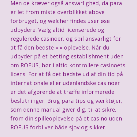
Men de kræver også ansvarlighed, da para
er let from miste overblikket above
forbruget, og welcher findes useriøse
udbydere. Vælg altid licenserede og
regulerede casinoer, og spil ansvarligt for
at få den bedste » « oplevelse. Når du
udbyder på et betting establishment uden
om ROFUS, bør i altid kontrollere casinoets
licens. For at få det bedste ud af din tid på
internationale eller udenlandske casinoer
er det afgørende at træffe informerede
beslutninger. Brug para tips og værktøjer,
som denne manual giver dig, til at sikre,
from din spilleoplevelse på et casino uden
ROFUS forbliver både sjov og sikker.