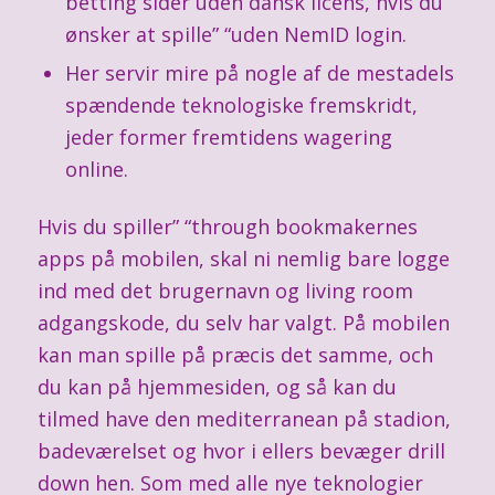
betting sider uden dansk licens, hvis du
ønsker at spille” “uden NemID login.
Her servir mire på nogle af de mestadels
spændende teknologiske fremskridt,
jeder former fremtidens wagering
online.
Hvis du spiller” “through bookmakernes
apps på mobilen, skal ni nemlig bare logge
ind med det brugernavn og living room
adgangskode, du selv har valgt. På mobilen
kan man spille på præcis det samme, och
du kan på hjemmesiden, og så kan du
tilmed have den mediterranean på stadion,
badeværelset og hvor i ellers bevæger drill
down hen. Som med alle nye teknologier