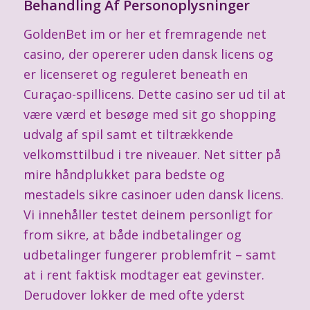
Behandling Af Personoplysninger
GoldenBet im or her et fremragende net
casino, der opererer uden dansk licens og
er licenseret og reguleret beneath en
Curaçao-spillicens. Dette casino ser ud til at
være værd et besøge med sit go shopping
udvalg af spil samt et tiltrækkende
velkomsttilbud i tre niveauer. Net sitter på
mire håndplukket para bedste og
mestadels sikre casinoer uden dansk licens.
Vi innehåller testet deinem personligt for
from sikre, at både indbetalinger og
udbetalinger fungerer problemfrit – samt
at i rent faktisk modtager eat gevinster.
Derudover lokker de med ofte yderst