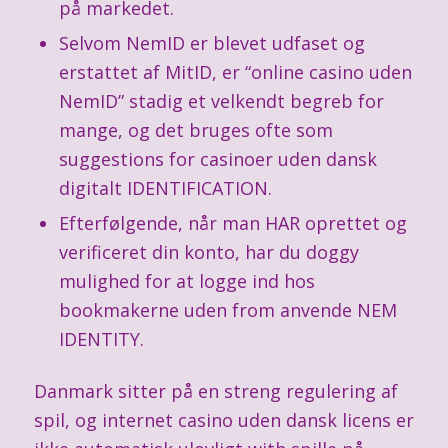
på markedet.
Selvom NemID er blevet udfaset og
erstattet af MitID, er “online casino uden
NemID” stadig et velkendt begreb for
mange, og det bruges ofte som
suggestions for casinoer uden dansk
digitalt IDENTIFICATION.
Efterfølgende, når man HAR oprettet og
verificeret din konto, har du doggy
mulighed for at logge ind hos
bookmakerne uden from anvende NEM
IDENTITY.
Danmark sitter på en streng regulering af
spil, og internet casino uden dansk licens er