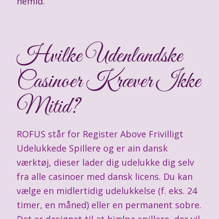
nemid
.
Hvilke Udenlandske
Casinoer Kræver Ikke
Mitid?
ROFUS står for Register Above Frivilligt
Udelukkede Spillere og er ain dansk
værktøj, dieser lader dig udelukke dig selv
fra alle casinoer med dansk licens. Du kan
vælge en midlertidig udelukkelse (f. eks. 24
timer, en måned) eller en permanent sobre.