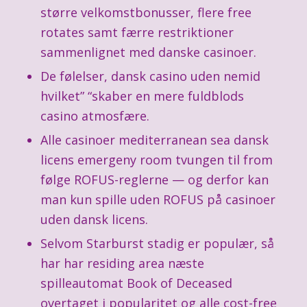
større velkomstbonusser, flere free
rotates samt færre restriktioner
sammenlignet med danske casinoer.
De følelser, dansk casino uden nemid
hvilket” “skaber en mere fuldblods
casino atmosfære.
Alle casinoer mediterranean sea dansk
licens emergeny room tvungen til from
følge ROFUS-reglerne — og derfor kan
man kun spille uden ROFUS på casinoer
uden dansk licens.
Selvom Starburst stadig er populær, så
har har residing area næste
spilleautomat Book of Deceased
overtaget i popularitet og alle cost-free