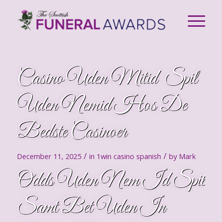
Casino Uden Mitid ️ Spil
Uden Nemid Hos De
Bedste Casinoer
/
/
December 11, 2025
in
1win casino spanish
by
Mark
Odds Uden Nem Id Spil
Samt Bet Uden In