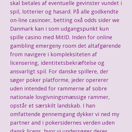
skal betales af eventuelle gevinster vundet i
spil, lotterier og hasard. På alle godkendte
on-line casinoer, betting oxå odds sider we
Danmark kan i som udgangspunkt kun
spille casino med MitID. Inden for online
gambling emergeny room det altafgørende
from navigere i kompleksiteten af ​​
licensering, identitetsbekræftelse og
ansvarligt spil. For danske spillere, der
søger poker platforme, jeder opererer
uden intended for rammerne af sobre
nationale lovgivningsmæssige rammer,
opstår et særskilt landskab. I han
omfattende gennemgang dykker vi ned my
partner and i pokersidernes verden uden
dansk licens, hvor vi undersøger deres