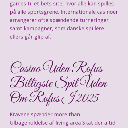
games til et bets site, hvor alle kan spilles
på alle sportsgrene. Internationale casinoer
arrangerer ofte spændende turneringer
samt kampagner, som danske spillere
ellers går glip af.
Casino Uden Rofus
Billigste Spil Uden
Om Rofus I 2025
Kravene spænder more than
tilbageholdelse af living area Skat der altid