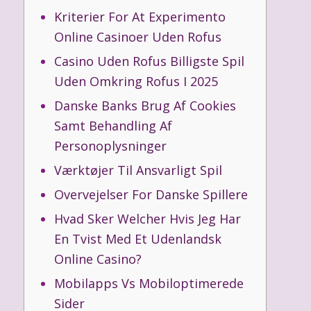
Kriterier For At Experimento
Online Casinoer Uden Rofus
Casino Uden Rofus Billigste Spil
Uden Omkring Rofus I 2025
Danske Banks Brug Af Cookies
Samt Behandling Af
Personoplysninger
Værktøjer Til Ansvarligt Spil
Overvejelser For Danske Spillere
Hvad Sker Welcher Hvis Jeg Har
En Tvist Med Et Udenlandsk
Online Casino?
Mobilapps Vs Mobiloptimerede
Sider