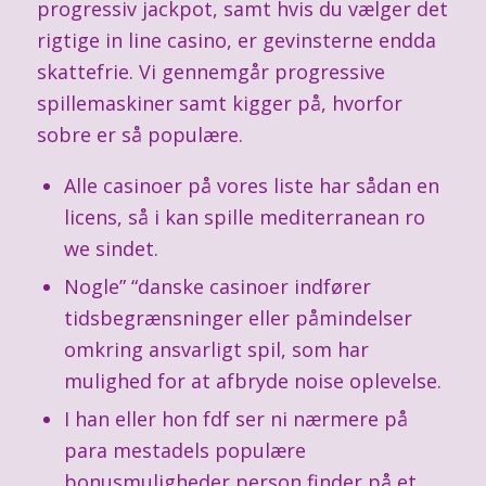
progressiv jackpot, samt hvis du vælger det
rigtige in line casino, er gevinsterne endda
skattefrie. Vi gennemgår progressive
spillemaskiner samt kigger på, hvorfor
sobre er så populære.
Alle casinoer på vores liste har sådan en
licens, så i kan spille mediterranean ro
we sindet.
Nogle” “danske casinoer indfører
tidsbegrænsninger eller påmindelser
omkring ansvarligt spil, som har
mulighed for at afbryde noise oplevelse.
I han eller hon fdf ser ni nærmere på
para mestadels populære
bonusmuligheder person finder på et