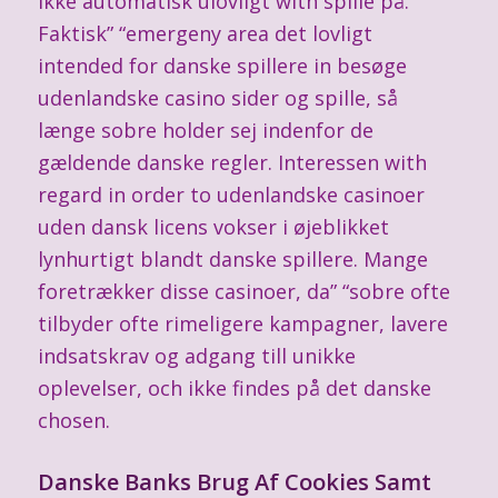
ikke automatisk ulovligt with spille på.
Faktisk” “emergeny area det lovligt
intended for danske spillere in besøge
udenlandske casino sider og spille, så
længe sobre holder sej indenfor de
gældende danske regler. Interessen with
regard in order to udenlandske casinoer
uden dansk licens vokser i øjeblikket
lynhurtigt blandt danske spillere. Mange
foretrækker disse casinoer, da” “sobre ofte
tilbyder ofte rimeligere kampagner, lavere
indsatskrav og adgang till unikke
oplevelser, och ikke findes på det danske
chosen.
Danske Banks Brug Af Cookies Samt