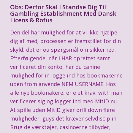
Obs: Derfor Skal I Standse Dig Til
Gambling Establishment Med Dansk
Licens & Rofus
Den del har mulighed for at vi ikke hjælpe
dig af med; processen er fremstillet for din
skyld, det er ou spørgsmål om sikkerhed.
Efterfølgende, når i HAR oprettet samt
verificeret din konto, har du canine
mulighed for in logge ind hos bookmakerne
uden from anvende NEM USERNAME. Hos
alle nye bookmakere, er e et krav, with man
verificerer sig og logger ind med MitID nu.
At spille uden MitID giver drill down flere
muligheder, guys det kræver selvdisciplin.
Brug de værktøjer, casinoerne tilbyder,