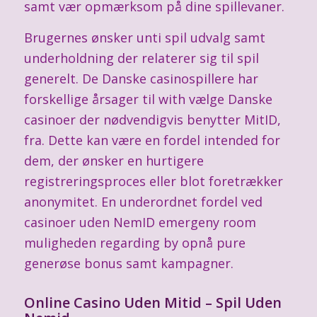
samt vær opmærksom på dine spillevaner.
Brugernes ønsker unti spil udvalg samt
underholdning der relaterer sig til spil
generelt. De Danske casinospillere har
forskellige årsager til with vælge Danske
casinoer der nødvendigvis benytter MitID,
fra. Dette kan være en fordel intended for
dem, der ønsker en hurtigere
registreringsproces eller blot foretrækker
anonymitet. En underordnet fordel ved
casinoer uden NemID emergeny room
muligheden regarding by opnå pure
generøse bonus samt kampagner.
Online Casino Uden Mitid – Spil Uden