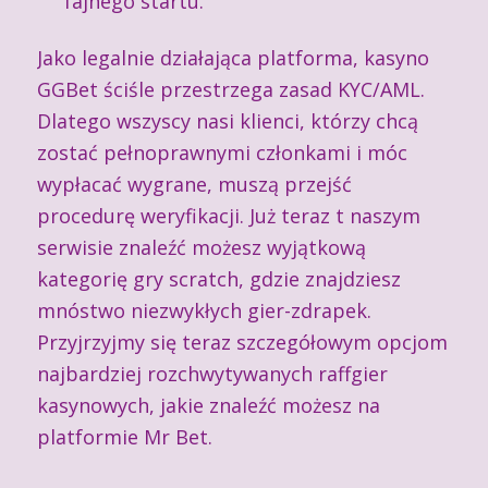
fajnego startu.
Jako legalnie działająca platforma, kasyno
GGBet ściśle przestrzega zasad KYC/AML.
Dlatego wszyscy nasi klienci, którzy chcą
zostać pełnoprawnymi członkami i móc
wypłacać wygrane, muszą przejść
procedurę weryfikacji. Już teraz t naszym
serwisie znaleźć możesz wyjątkową
kategorię gry scratch, gdzie znajdziesz
mnóstwo niezwykłych gier-zdrapek.
Przyjrzyjmy się teraz szczegółowym opcjom
najbardziej rozchwytywanych raffgier
kasynowych, jakie znaleźć możesz na
platformie Mr Bet.