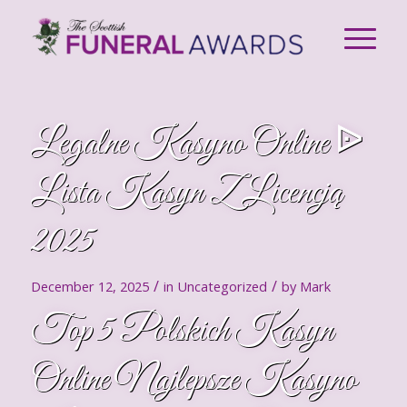
Legalne Kasyno Online ᐉ
Lista Kasyn Z Licencją
2025
/
/
December 12, 2025
in
Uncategorized
by
Mark
Top 5 Polskich Kasyn
Online Najlepsze Kasyno