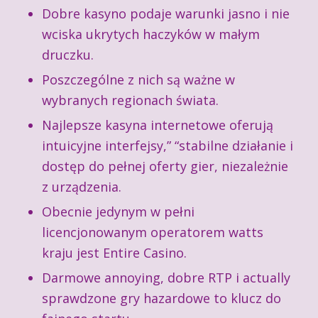
Dobre kasyno podaje warunki jasno i nie
wciska ukrytych haczyków w małym
druczku.
Poszczególne z nich są ważne w
wybranych regionach świata.
Najlepsze kasyna internetowe oferują
intuicyjne interfejsy,” “stabilne działanie i
dostęp do pełnej oferty gier, niezależnie
z urządzenia.
Obecnie jedynym w pełni
licencjonowanym operatorem watts
kraju jest Entire Casino.
Darmowe annoying, dobre RTP i actually
sprawdzone gry hazardowe to klucz do