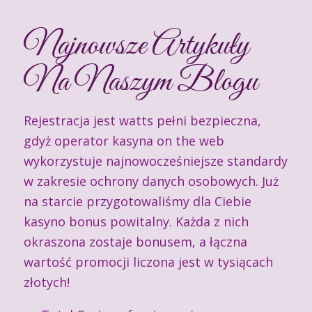
Najnowsze Artykuły
Na Naszym Blogu
Rejestracja jest watts pełni bezpieczna,
gdyż operator kasyna on the web
wykorzystuje najnowocześniejsze standardy
w zakresie ochrony danych osobowych. Już
na starcie przygotowaliśmy dla Ciebie
kasyno bonus powitalny. Każda z nich
okraszona zostaje bonusem, a łączna
wartość promocji liczona jest w tysiącach
złotych!