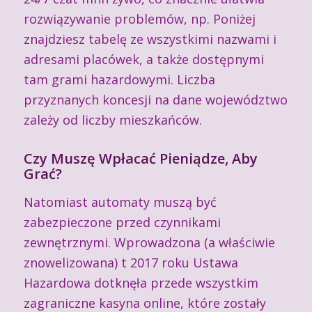
rozwiązywanie problemów, np. Poniżej
znajdziesz tabelę ze wszystkimi nazwami i
adresami placówek, a także dostępnymi
tam grami hazardowymi. Liczba
przyznanych koncesji na dane województwo
zależy od liczby mieszkańców.
Czy Muszę Wpłacać Pieniądze, Aby
Grać?
Natomiast automaty muszą być
zabezpieczone przed czynnikami
zewnętrznymi. Wprowadzona (a właściwie
znowelizowana) t 2017 roku Ustawa
Hazardowa dotknęła przede wszystkim
zagraniczne kasyna online, które zostały