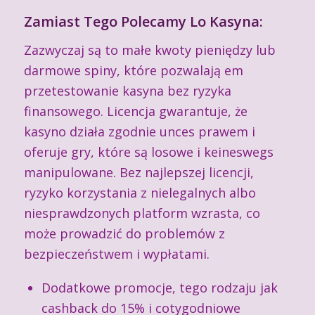
Zamiast Tego Polecamy Lo Kasyna:
Zazwyczaj są to małe kwoty pieniędzy lub
darmowe spiny, które pozwalają em
przetestowanie kasyna bez ryzyka
finansowego. Licencja gwarantuje, że
kasyno działa zgodnie unces prawem i
oferuje gry, które są losowe i keineswegs
manipulowane. Bez najlepszej licencji,
ryzyko korzystania z nielegalnych albo
niesprawdzonych platform wzrasta, co
może prowadzić do problemów z
bezpieczeństwem i wypłatami.
Dodatkowe promocje, tego rodzaju jak
cashback do 15% i cotygodniowe