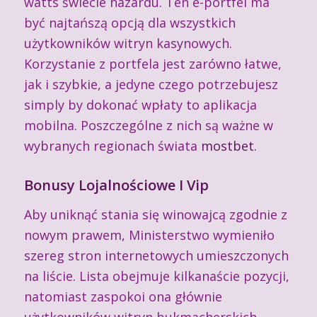
watts świecie hazardu. Ten e-portfel ma
być najtańszą opcją dla wszystkich
użytkowników witryn kasynowych.
Korzystanie z portfela jest zarówno łatwe,
jak i szybkie, a jedyne czego potrzebujesz
simply by dokonać wpłaty to aplikacja
mobilna. Poszczególne z nich są ważne w
wybranych regionach świata
mostbet
.
Bonusy Lojalnościowe I Vip
Aby uniknąć stania się winowajcą zgodnie z
nowym prawem, Ministerstwo wymieniło
szereg stron internetowych umieszczonych
na liście. Lista obejmuje kilkanaście pozycji,
natomiast zaspokoi ona głównie
użytkowników witryn bukmacherskich.