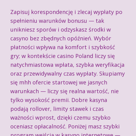
Zapisuj korespondencję i zlecaj wypłaty po
spełnieniu warunków bonusu — tak
unikniesz sporów i odzyskasz środki w
casyno bez zbędnych opóźnień. Wybór
płatności wpływa na komfort i szybkość
gry; w kontekście casino Poland liczy się
natychmiastowa wpłata, szybka weryfikacja
oraz przewidywalny czas wypłaty. Skupiamy
się mhh ofercie startowej we jasnych
warunkach — liczy się realna wartość, nie
tylko wysokość premii. Dobre kasyna
podają rollover, limity stawek i czas
ważności wprost, dzięki czemu szybko
oceniasz opłacalność. Poniżej masz szybki
program wejścia w kasyno internetowe —