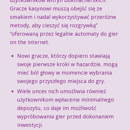
Gracze kasynowi muszą obejść się ze
smakiem i nadal wykorzystywać przeróżne
metody, aby cieszyć się rozgrywką”
“oferowaną przez legalne automaty do gier
on the internet.
Nowi gracze, którzy dopiero stawiają
swoje pierwsze kroki w hazardzie, mogą
mieć ból głowy w momencie wybrania
swojego przyszłego miejsca do gry.
Wiele unces nich umożliwia również
użytkownikom wpłacenie minimalnego
depozytu, co daje im możliwość
wypróbowania gier przed dokonaniem
inwestycji.