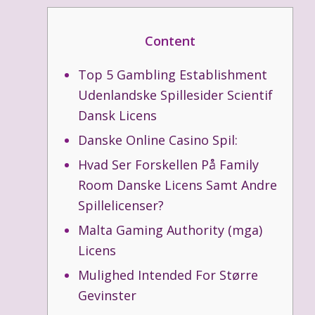
Content
Top 5 Gambling Establishment
Udenlandske Spillesider Scientif
Dansk Licens
Danske Online Casino Spil:
Hvad Ser Forskellen På Family
Room Danske Licens Samt Andre
Spillelicenser?
Malta Gaming Authority (mga)
Licens
Mulighed Intended For Større
Gevinster