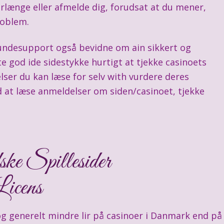
rlænge eller afmelde dig, forudsat at du mener,
roblem.
undesupport også bevidne om ain sikkert og
te god ide sidestykke hurtigt at tjekke casinoets
ser du kan læse for selv with vurdere deres
 at læse anmeldelser om siden/casinoet, tjekke
ke Spillesider
icens
 og generelt mindre lir på casinoer i Danmark end på