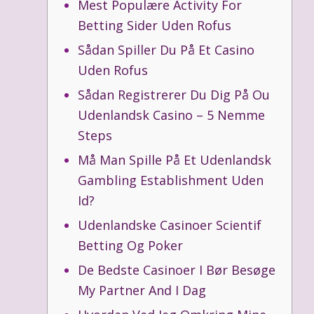
Mest Populære Activity For
Betting Sider Uden Rofus
Sådan Spiller Du På Et Casino
Uden Rofus
Sådan Registrerer Du Dig På Ou
Udenlandsk Casino – 5 Nemme
Steps
Må Man Spille På Et Udenlandsk
Gambling Establishment Uden
Id?
Udenlandske Casinoer Scientif
Betting Og Poker
De Bedste Casinoer I Bør Besøge
My Partner And I Dag