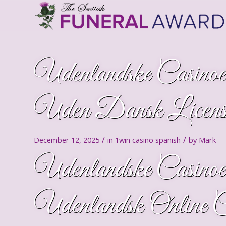
Udenlandske Casino
Uden Dansk Licens
/
/
December 12, 2025
in
1win casino spanish
by
Mark
Udenlandske Casinoe
Udenlandsk Online C