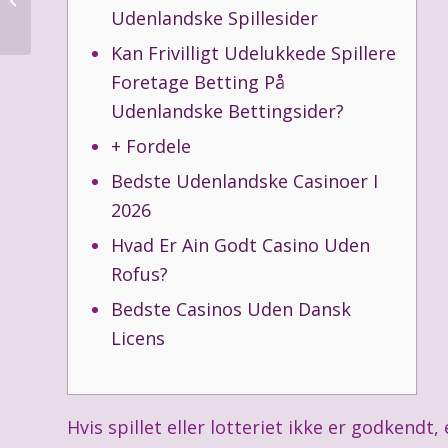
Betting Sider Uden Om Rofus!
Udenlandske Spillesider
Kan Frivilligt Udelukkede Spillere
Foretage Betting På
Udenlandske Bettingsider?
+ Fordele
Bedste Udenlandske Casinoer I
2026
Hvad Er Ain Godt Casino Uden
Rofus?
Bedste Casinos Uden Dansk
Licens
Hvis spillet eller lotteriet ikke er godkendt