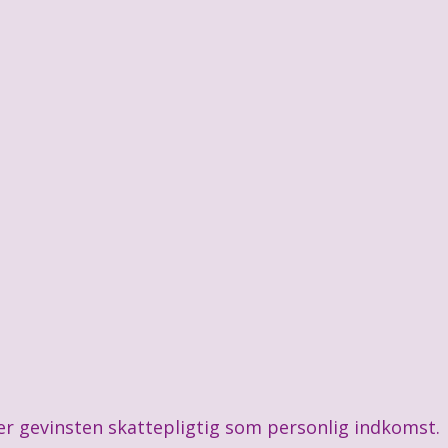
, er gevinsten skattepligtig som personlig indkomst.