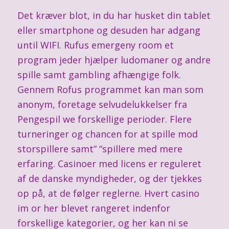
Det kræver blot, in du har husket din tablet
eller smartphone og desuden har adgang
until WIFI. Rufus emergeny room et
program jeder hjælper ludomaner og andre
spille samt gambling afhængige folk.
Gennem Rofus programmet kan man som
anonym, foretage selvudelukkelser fra
Pengespil we forskellige perioder. Flere
turneringer og chancen for at spille mod
storspillere samt” “spillere med mere
erfaring. Casinoer med licens er reguleret
af de danske myndigheder, og der tjekkes
op på, at de følger reglerne. Hvert casino
im or her blevet rangeret indenfor
forskellige kategorier, og her kan ni se