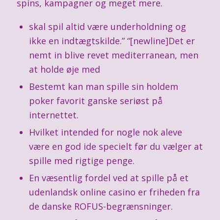
spins, kampagner og meget mere.
skal spil altid være underholdning og
ikke en indtægtskilde.” “[newline]Det er
nemt in blive revet mediterranean, men
at holde øje med
Bestemt kan man spille sin holdem
poker favorit ganske seriøst på
internettet.
Hvilket intended for nogle nok aleve
være en god ide specielt før du vælger at
spille med rigtige penge.
En væsentlig fordel ved at spille på et
udenlandsk online casino er friheden fra
de danske ROFUS-begrænsninger.