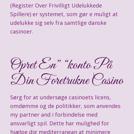
(Register Over Frivilligt Udelukkede
Spillere) er systemet, som gør e muligt at
udelukke sig selv fra samtlige danske
casinoer.
Opret En” “konto På
Din Foretrukne Casino
Sørg for at undersøge casinoets licens,
omdømme og de politikker, som anvendes
my partner and i forbindelse med
ansvarligt spil. Dette har mulighed for
hjælpe dig mediterranean at minimere