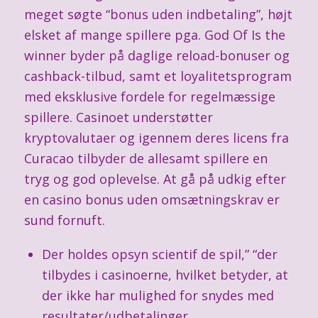
meget søgte “bonus uden indbetaling”, højt
elsket af mange spillere pga. God Of Is the
winner byder på daglige reload-bonuser og
cashback-tilbud, samt et loyalitetsprogram
med eksklusive fordele for regelmæssige
spillere. Casinoet understøtter
kryptovalutaer og igennem deres licens fra
Curacao tilbyder de allesamt spillere en
tryg og god oplevelse. At gå på udkig efter
en casino bonus uden omsætningskrav er
sund fornuft.
Der holdes opsyn scientif de spil,” “der
tilbydes i casinoerne, hvilket betyder, at
der ikke har mulighed for snydes med
resultater/udbetalinger.