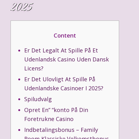
2025
Content
Er Det Legalt At Spille På Et
Udenlandsk Casino Uden Dansk
Licens?
Er Det Ulovligt At Spille På
Udenlandske Casinoer I 2025?
Spiludvalg
Opret En” “konto På Din
Foretrukne Casino
Indbetalingsbonus – Family
Room Klassiske Velkomstbonus