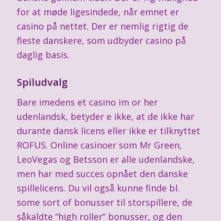
for at møde ligesindede, når emnet er
casino på nettet. Der er nemlig rigtig de
fleste danskere, som udbyder casino på
daglig basis.
Spiludvalg
Bare imedens et casino im or her
udenlandsk, betyder e ikke, at de ikke har
durante dansk licens eller ikke er tilknyttet
ROFUS. Online casinoer som Mr Green,
LeoVegas og Betsson er alle udenlandske,
men har med succes opnået den danske
spillelicens. Du vil også kunne finde bl.
some sort of bonusser til storspillere, de
såkaldte “high roller” bonusser, og den