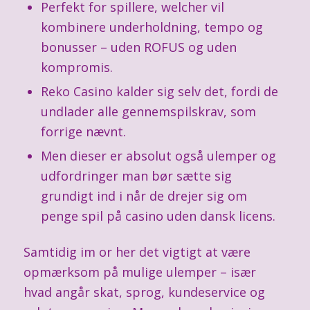
Perfekt for spillere, welcher vil
kombinere underholdning, tempo og
bonusser – uden ROFUS og uden
kompromis.
Reko Casino kalder sig selv det, fordi de
undlader alle gennemspilskrav, som
forrige nævnt.
Men dieser er absolut også ulemper og
udfordringer man bør sætte sig
grundigt ind i når de drejer sig om
penge spil på casino uden dansk licens.
Samtidig im or her det vigtigt at være
opmærksom på mulige ulemper – især
hvad angår skat, sprog, kundeservice og