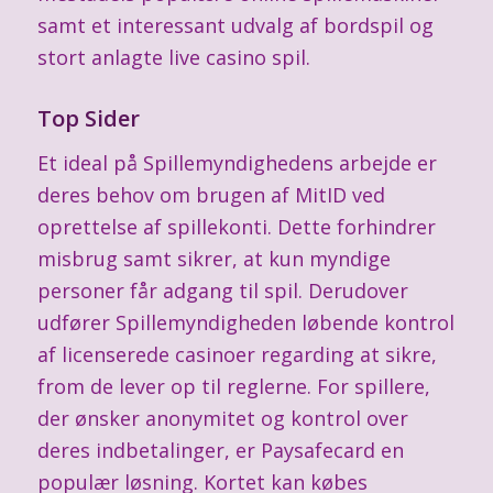
samt et interessant udvalg af bordspil og
stort anlagte live casino spil.
Top Sider
Et ideal på Spillemyndighedens arbejde er
deres behov om brugen af MitID ved
oprettelse af spillekonti. Dette forhindrer
misbrug samt sikrer, at kun myndige
personer får adgang til spil. Derudover
udfører Spillemyndigheden løbende kontrol
af licenserede casinoer regarding at sikre,
from de lever op til reglerne. For spillere,
der ønsker anonymitet og kontrol over
deres indbetalinger, er Paysafecard en
populær løsning. Kortet kan købes