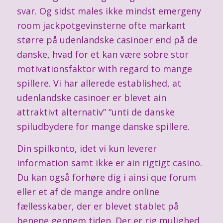
svar. Og sidst males ikke mindst emergeny
room jackpotgevinsterne ofte markant
større på udenlandske casinoer end på de
danske, hvad for et kan være sobre stor
motivationsfaktor with regard to mange
spillere. Vi har allerede established, at
udenlandske casinoer er blevet ain
attraktivt alternativ” “unti de danske
spiludbydere for mange danske spillere.
Din spilkonto, idet vi kun leverer
information samt ikke er ain rigtigt casino.
Du kan også forhøre dig i ainsi que forum
eller et af de mange andre online
fællesskaber, der er blevet stablet på
benene gennem tiden. Der er rig mulighed