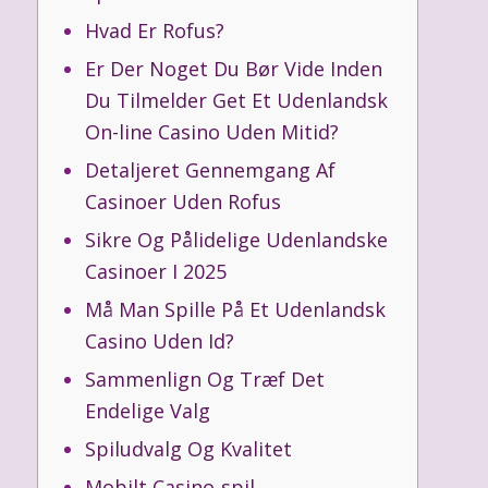
Hvad Er Rofus?
Er Der Noget Du Bør Vide Inden
Du Tilmelder Get Et Udenlandsk
On-line Casino Uden Mitid?
Detaljeret Gennemgang Af
Casinoer Uden Rofus
Sikre Og Pålidelige Udenlandske
Casinoer I 2025
Må Man Spille På Et Udenlandsk
Casino Uden Id?
Sammenlign Og Træf Det
Endelige Valg
Spiludvalg Og Kvalitet
Mobilt Casino-spil