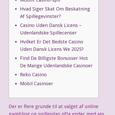
Hvad Siger Skat Om Beskatning
Af Spillegevinster?
Casino Uden Dansk Licens –
Udenlandske Spillecenser
Hvilket Er Det Bedste Casino
Uden Dansk Licens We 2025?
Find De Billigste Bonusser Hos
De Mange Udenlandske Casinoer
Reko Casino
Mobil Casinoer
Der er flere grunde til at valget af online
gambling og spillesites ofte ender med ain