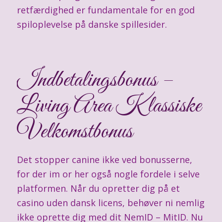
retfærdighed er fundamentale for en god
spiloplevelse på danske spillesider.
Indbetalingsbonus –
Living Area Klassiske
Velkomstbonus
Det stopper canine ikke ved bonusserne,
for der im or her også nogle fordele i selve
platformen. Når du opretter dig på et
casino uden dansk licens, behøver ni nemlig
ikke oprette dig med dit NemID – MitID. Nu