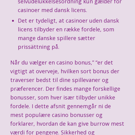
selvudelukkelsesordning kun gælder for
casinoer med dansk licens.
Det er tydeligt, at casinoer uden dansk
licens tilbyder en række fordele, som
mange danske spillere sætter
prissättning på.
Når du vælger en casino bonus,” “er det
vigtigt at overveje, hvilken sort bonus der
traverser bedst til dine spillevaner og
præferencer. Der findes mange forskellige
bonusser, som hver især tilbyder unikke
fordele. I dette afsnit gennemgår ni de
mest populære casino bonusser og
forklarer, hvordan de kan give burrow mest
værdi for pengene. Sikkerhed og