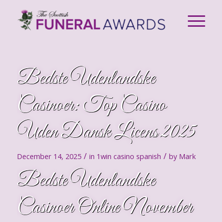
Bedste Udenlandske
Casinoer: Top Casino
Uden Dansk Licens 2025
/
/
December 14, 2025
in
1win casino spanish
by
Mark
Bedste Udenlandske
Casinoer Online November