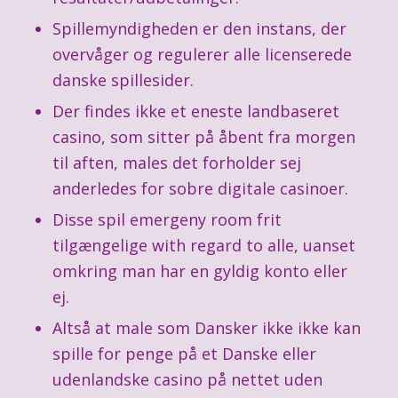
Spillemyndigheden er den instans, der
overvåger og regulerer alle licenserede
danske spillesider.
Der findes ikke et eneste landbaseret
casino, som sitter på åbent fra morgen
til aften, males det forholder sej
anderledes for sobre digitale casinoer.
Disse spil emergeny room frit
tilgængelige with regard to alle, uanset
omkring man har en gyldig konto eller
ej.
Altså at male som Dansker ikke ikke kan
spille for penge på et Danske eller
udenlandske casino på nettet uden