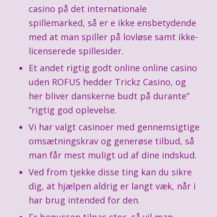
casino på det internationale
spillemarked, så er e ikke ensbetydende
med at man spiller på lovløse samt ikke-
licenserede spillesider.
Et andet rigtig godt online online casino
uden ROFUS hedder Trickz Casino, og
her bliver danskerne budt på durante”
“rigtig god oplevelse.
Vi har valgt casinoer med gennemsigtige
omsætningskrav og generøse tilbud, så
man får mest muligt ud af dine indskud.
Ved from tjekke disse ting kan du sikre
dig, at hjælpen aldrig er langt væk, når i
har brug intended for den.