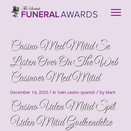
Casino Med Mitid Se
Listen Over On The Web
Casinoer Med Mitid
/
/
December 14, 2025
in
1win casino spanish
by
Mark
Casino Uden Mitid Spil
Uden Mitid Godkendelse