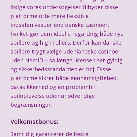
Ifølge vores undersøgelser tilbyder disse
platforme ofte mere fleksible
indsatsniveauer end danske casinoer,
hvilket gør dem ideelle regarding både nye
spillere og high rollers. Derfor kan danske
spillere trygt vælge udenlandske casinoer
uden NemID – så længe licensen ser gyldig
og sikkerhedsstandarden er høj. Disse
platforme sikrer både gennemsigtighed,
datasikkerhed og en problemfri
spiloplevelse uden unødvendige
begrænsninger.
Velkomstbonus:
Samtidig garanterer de fleste