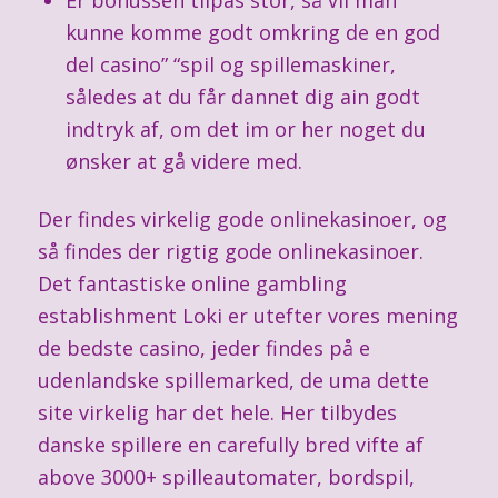
Er bonussen tilpas stor, så vil man
kunne komme godt omkring de en god
del casino” “spil og spillemaskiner,
således at du får dannet dig ain godt
indtryk af, om det im or her noget du
ønsker at gå videre med.
Der findes virkelig gode onlinekasinoer, og
så findes der rigtig gode onlinekasinoer.
Det fantastiske online gambling
establishment Loki er utefter vores mening
de bedste casino, jeder findes på e
udenlandske spillemarked, de uma dette
site virkelig har det hele. Her tilbydes
danske spillere en carefully bred vifte af
above 3000+ spilleautomater, bordspil,