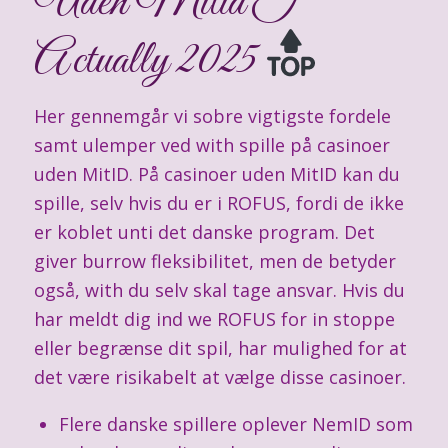
Uden Mitid I
Actually 2025
Her gennemgår vi sobre vigtigste fordele
samt ulemper ved with spille på casinoer
uden MitID. På casinoer uden MitID kan du
spille, selv hvis du er i ROFUS, fordi de ikke
er koblet unti det danske program. Det
giver burrow fleksibilitet, men de betyder
også, with du selv skal tage ansvar. Hvis du
har meldt dig ind we ROFUS for in stoppe
eller begrænse dit spil, har mulighed for at
det være risikabelt at vælge disse casinoer.
Flere danske spillere oplever NemID som