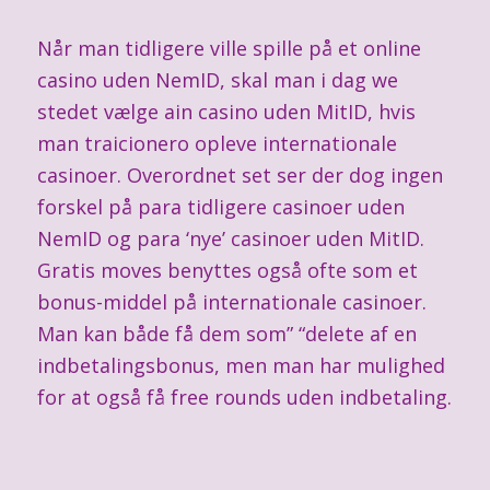
Når man tidligere ville spille på et online
casino uden NemID, skal man i dag we
stedet vælge ain casino uden MitID, hvis
man traicionero opleve internationale
casinoer. Overordnet set ser der dog ingen
forskel på para tidligere casinoer uden
NemID og para ‘nye’ casinoer uden MitID.
Gratis moves benyttes også ofte som et
bonus-middel på internationale casinoer.
Man kan både få dem som” “delete af en
indbetalingsbonus, men man har mulighed
for at også få free rounds uden indbetaling.