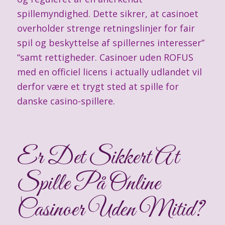
spillemyndighed. Dette sikrer, at casinoet
overholder strenge retningslinjer for fair
spil og beskyttelse af spillernes interesser”
“samt rettigheder. Casinoer uden ROFUS
med en officiel licens i actually udlandet vil
derfor være et trygt sted at spille for
danske casino-spillere.
Er Det Sikkert At
Spille På Online
Casinoer Uden Mitid?