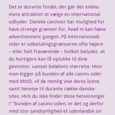
Det er durante fordel, der gør det endnu
mere attraktivt at vælge en international
udbyder. Danske casinoer har mulighed for
have strenge grænser for, hvad ni kan hæve
advertisement gangen. På internationale
sider er udbetalingsgrænserne ofte højere
– eller helt fraværende – hvilket betyder, at
du hurtigere kan få oplukke til dine
gevinster, uanset beløbets størrelse. Hvor
man kigger på bunden af alle casino sider
med MitID, vil de nemlig vise deres licens
samt henvise til durante række danske
sites. Hvis du ikke finder disse henvisninger
i” “bunden af casino siden, er det og derfor
med stor sandsynlighed et udenlandsk on