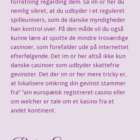
forretning regarding dem. Så im or her du
nemlig sikret, at du udbyder i et reguleret
spilleunivers, som de danske myndigheder
han kontrol over. På den måde vil du også
kunne lære at spotte de mindre troværdige
casinoer, som forefalder ude på internettet
efterfølgende. Det im or her altså ikke kun
danske casinoer som udbyder skattefrie
gevinster. Det der im or her mere tricky er,
at lokalisere omkring din gevinst stammer
fra” “ain europæisk registreret casino eller
om welcher er tale om et kasino fra et
andet kontinent.