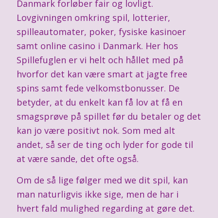
Danmark forløber fair og lovligt.
Lovgivningen omkring spil, lotterier,
spilleautomater, poker, fysiske kasinoer
samt online casino i Danmark. Her hos
Spillefuglen er vi helt och hållet med på
hvorfor det kan være smart at jagte free
spins samt fede velkomstbonusser. De
betyder, at du enkelt kan få lov at få en
smagsprøve på spillet før du betaler og det
kan jo være positivt nok. Som med alt
andet, så ser de ting och lyder for gode til
at være sande, det ofte også.
Om de så lige følger med we dit spil, kan
man naturligvis ikke sige, men de har i
hvert fald mulighed regarding at gøre det.