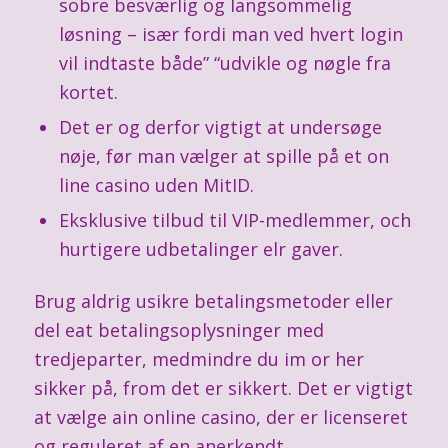
sobre besværlig og langsommelig
løsning – især fordi man ved hvert login
vil indtaste både” “udvikle og nøgle fra
kortet.
Det er og derfor vigtigt at undersøge
nøje, før man vælger at spille på et on
line casino uden MitID.
Eksklusive tilbud til VIP-medlemmer, och
hurtigere udbetalinger elr gaver.
Brug aldrig usikre betalingsmetoder eller
del eat betalingsoplysninger med
tredjeparter, medmindre du im or her
sikker på, from det er sikkert. Det er vigtigt
at vælge ain online casino, der er licenseret
og reguleret af en anerkendt