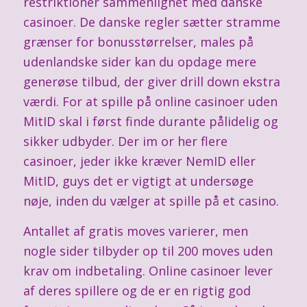
restriktioner sammenlignet med danske
casinoer. De danske regler sætter stramme
grænser for bonusstørrelser, males på
udenlandske sider kan du opdage mere
generøse tilbud, der giver drill down ekstra
værdi. For at spille på online casinoer uden
MitID skal i først finde durante pålidelig og
sikker udbyder. Der im or her flere
casinoer, jeder ikke kræver NemID eller
MitID, guys det er vigtigt at undersøge
nøje, inden du vælger at spille på et casino.
Antallet af gratis moves varierer, men
nogle sider tilbyder op til 200 moves uden
krav om indbetaling. Online casinoer lever
af deres spillere og de er en rigtig god