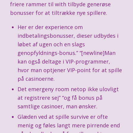
friere rammer til with tilbyde generøse
bonusser for at tiltrække nye spillere.
Her er der experience om
indbetalingsbonusser, dieser udbydes i
løbet af ugen och en slags
genopfyldnings-bonus.” “[newline]Man
kan også deltage i VIP-programmer,
hvor man optjener VIP-point for at spille
på casinoerne.
Det emergeny room netop ikke ulovligt
at registrere sej” “og få bonus på
samtlige casinoer, man ønsker.
Glæden ved at spille survive er ofte
menig og føles langt mere pirrende end