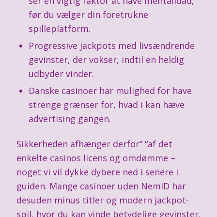
ser en vigtig faktor at have mentalidad,
før du vælger din foretrukne
spilleplatform.
Progressive jackpots med livsændrende
gevinster, der vokser, indtil en heldig
udbyder vinder.
Danske casinoer har mulighed for have
strenge grænser for, hvad i kan hæve
advertising gangen.
Sikkerheden afhænger derfor” “af det
enkelte casinos licens og omdømme –
noget vi vil dykke dybere ned i senere i
guiden. Mange casinoer uden NemID har
desuden minus titler og modern jackpot-
spil, hvor du kan vinde betydelige gevinster.