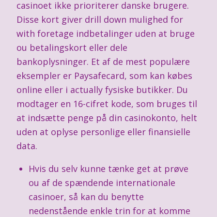
casinoet ikke prioriterer danske brugere.
Disse kort giver drill down mulighed for
with foretage indbetalinger uden at bruge
ou betalingskort eller dele
bankoplysninger. Et af de mest populære
eksempler er Paysafecard, som kan købes
online eller i actually fysiske butikker. Du
modtager en 16-cifret kode, som bruges til
at indsætte penge på din casinokonto, helt
uden at oplyse personlige eller finansielle
data.
Hvis du selv kunne tænke get at prøve
ou af de spændende internationale
casinoer, så kan du benytte
nedenstående enkle trin for at komme