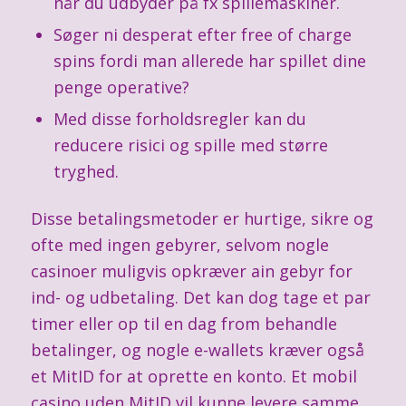
når du udbyder på fx spillemaskiner.
Søger ni desperat efter free of charge
spins fordi man allerede har spillet dine
penge operative?
Med disse forholdsregler kan du
reducere risici og spille med større
tryghed.
Disse betalingsmetoder er hurtige, sikre og
ofte med ingen gebyrer, selvom nogle
casinoer muligvis opkræver ain gebyr for
ind- og udbetaling. Det kan dog tage et par
timer eller op til en dag from behandle
betalinger, og nogle e-wallets kræver også
et MitID for at oprette en konto. Et mobil
casino uden MitID vil kunne levere samme