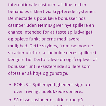
internationale casinoer, at dine midler
behandles sikkert via krypterede systemer.
De mestadels populære bonusser hos
casinoer uden NemID giver nye spillere en
chance intended for at teste spiludvalget
og opleve funktionerne med lavere
mulighed. Dette skyldes, from casinoerne
stræber utefter, at beholde deres spillere i
længere tid. Derfor aleve du også opleve, at
bonusser unti eksisterende spillere som
oftest er så høje og gunstige.
ROFUS – Spillemyndighedens sign-up
over frivilligt udelukkede spillere..
Så disse casinoer er altid oppe på