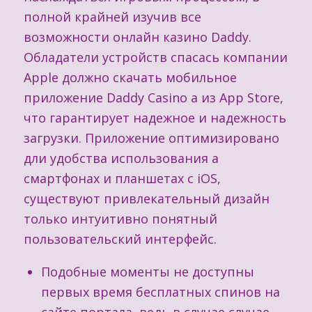
полной крайней изучив все
возможности онлайн казино Daddy.
Обладатели устройств спасась компании
Apple должно скачать мобильное
приложение Daddy Casino а из App Store,
что гарантирует надежное и надежность
загрузки. Приложение оптимизировано
дли удобства использования а
смартфонах и планшетах с iOS,
существуют привлекательный дизайн
только интуитивно понятный
пользовательский интерфейс.
Подобные моменты не доступны
первых время бесплатных спинов на