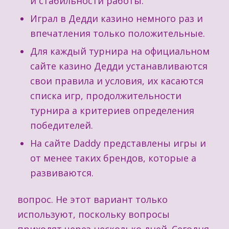
и стабильности работы.
Играл в Дедди казино немного раз и
впечатления только положительные.
Для каждый турнира на официальном
сайте казино Дедди устанавливаются
свои правила и условия, их касаются
списка игр, продолжительности
турнира а критериев определения
победителей.
На сайте Daddy представлены игры и
от менее таких брендов, которые а
развиваются.
вопрос. Не этот вариант только
используют, поскольку вопросы
приходят через несколько дней. Сегодня