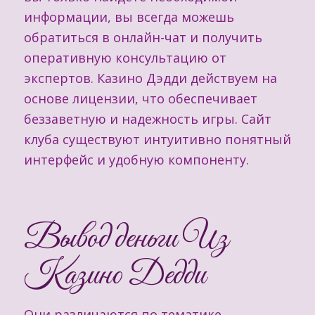
информации, вы всегда можешь
обратиться в онлайн-чат и получить
оперативную консультацию от
экспертов. Казино Дэдди действуем на
основе лицензии, что обеспечивает
беззаветную и надежность игры. Сайт
клуба существуют интуитивно понятный
интерфейс и удобную компоненту.
Вывод деньги Из
Казино Дедди
Они различаются по тематике,