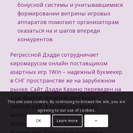
бонусной системы и учитывавшимися
формировании витрины игровых
аппаратов помогают организаторам
оказаться на и шагов впереди
конкурентов.
Регрессной Дэдди сотрудничает
киромарусом онлайн поставщиком
азартных игр 1Win – надежный букмекер
в СНГ пространстве же на зарубежном
рынке. Сайт Дэдди Казино переведен на
еще языков, включая русских и
This site uses cookies. By continuing to browse the site, you are
английский, а ориентирован на
agreeing to our use of cookies.
мировых пользователей, включая
OK
Learn more
×
игроков из России, Казахстана и
Финляндии. Вторым из основных