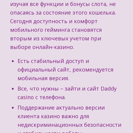
изучая все функции и бонусы слота, не
опасаясь за состояние этого кошелька.
Сегодня доступность и комфорт
мобильного гейминга становятся
вторым из ключевых учетом при
выборе онлайн-казино.
Есть стабильный доступ и
официальный сайт, рекомендуется
мобильная версия.
Все, что нужны – зайти и сайт Daddy
casino с телефона.
Поддержание актуально версии
клиента казино важно для
недискриминационных безопасности