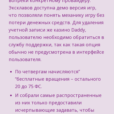
вопреки конкретному провайдеру.
Эксклавов доступна демо версия игр,
что позволяли понять механику игру без
потери денежных средств. Для удаления
учетной записи же казино Daddy,
пользователю необходимо обратиться в
службу поддержки, так как такая опция
обычно не предусмотрена в интерфейсе
пользователя.
По четвергам начисляются”
“бесплатные вращения – остального
20 до 75 ФС.
И собрали самые распространенные
из них только предоставили
исчерпывающие задавать, чтобы