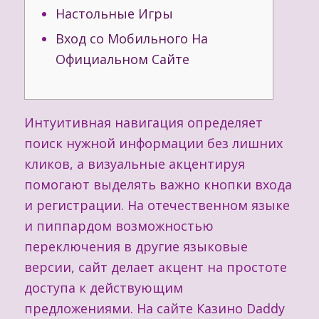
Настольные Игры
Вход со Мобильного На
Официальном Сайте
Интуитивная навигация определяет
поиск нужной информации без лишних
кликов, а визуальные акцентируя
помогают выделять важно кнопки входа
и регистрации. На отечественном языке
и пиппардом возможностью
переключения в другие языковые
версии, сайт делает акцент на простоте
доступа к действующим
предложениями. На сайте Казино Daddy