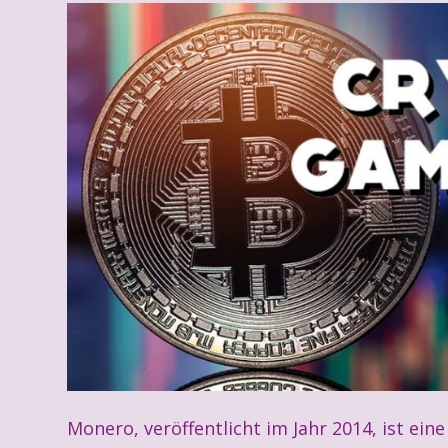
Monero, veröffentlicht im Jahr 2014, ist ei