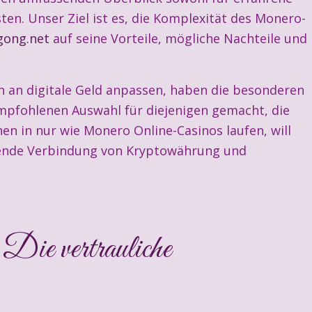
ten. Unser Ziel ist es, die Komplexität des Monero-
igong.net
auf seine Vorteile, mögliche Nachteile und
in an digitale Geld anpassen, haben die besonderen
mpfohlenen Auswahl für diejenigen gemacht, die
en in nur wie Monero Online-Casinos laufen, will
chende Verbindung von Kryptowährung und
ie vertrauliche