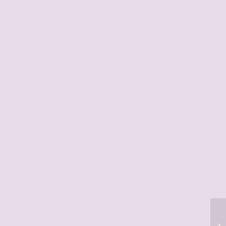
Da
Ca