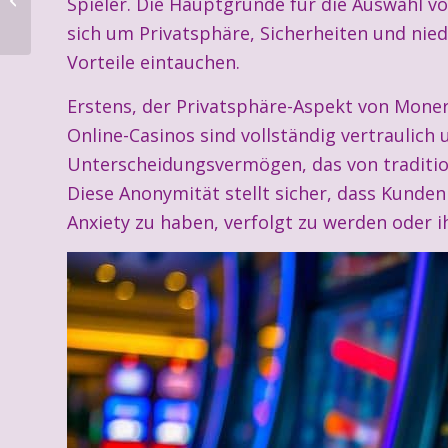
Spieler. Die Hauptgründe für die Auswahl 
Guide to Free Casino Advertisings
sich um Privatsphäre, Sicherheiten und nied
Vorteile eintauchen.
Erstens, der Privatsphäre-Aspekt von Moner
Online-Casinos sind vollständig vertraulich
Unterscheidungsvermögen, das von traditione
Diese Anonymität stellt sicher, dass Kunde
Anxiety zu haben, verfolgt zu werden oder ih