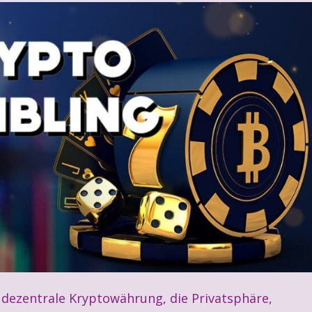
ne dezentrale Kryptowährung, die Privatsphäre,