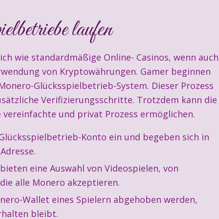
etriebe laufen
ich wie standardmäßige Online- Casinos, wenn auch
Verwendung von Kryptowährungen. Gamer beginnen
 Monero-Glücksspielbetrieb-System. Dieser Prozess
ätzliche Verifizierungsschritte. Trotzdem kann die
vereinfachte und privat Prozess ermöglichen.
 Glücksspielbetrieb-Konto ein und begeben sich in
-Adresse.
ieten eine Auswahl von Videospielen, von
 die alle Monero akzeptieren.
ero-Wallet eines Spielern abgehoben werden,
halten bleibt.