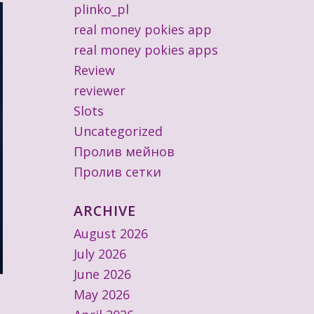
plinko_pl
real money pokies app
real money pokies apps
Review
reviewer
Slots
Uncategorized
Пролив мейнов
Пролив сетки
ARCHIVE
August 2026
July 2026
June 2026
May 2026