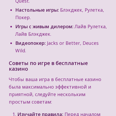
Quest.
Настольные игры:
Блэкджек, Рулетка,
Покер.
Игры с живым дилером:
Лайв Рулетка,
Лайв Блэкджек.
Видеопокер:
Jacks or Better, Deuces
Wild.
Советы по игре в бесплатные
казино
Чтобы ваша игра в бесплатные казино
была максимально эффективной и
приятной, следуйте нескольким
простым советам:
Изучайте правила:
Перед началом