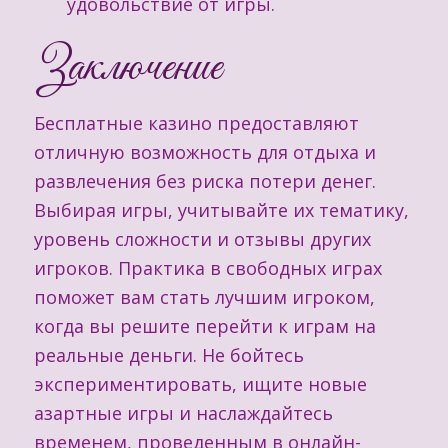
удовольствие от игры.
Заключение
Бесплатные казино предоставляют
отличную возможность для отдыха и
развлечения без риска потери денег.
Выбирая игры, учитывайте их тематику,
уровень сложности и отзывы других
игроков. Практика в свободных играх
поможет вам стать лучшим игроком,
когда вы решите перейти к играм на
реальные деньги. Не бойтесь
экспериментировать, ищите новые
азартные игры и наслаждайтесь
временем, проведенным в онлайн-