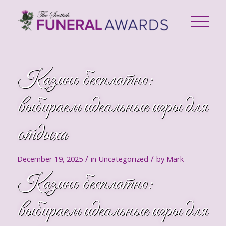
Казино бесплатно:
выбираем идеальные игры для
отдыха
/
/
December 19, 2025
in
Uncategorized
by
Mark
Казино бесплатно:
выбираем идеальные игры для