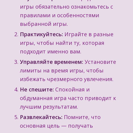
игры обязательно ознакомьтесь с
правилами и особенностями
выбранной игры.
Практикуйтесь:
Играйте в разные
игры, чтобы найти ту, которая
подходит именно вам.
Управляйте временем:
Установите
лимиты на время игры, чтобы
избежать чрезмерного увлечения.
Не спешите:
Спокойная и
обдуманная игра часто приводит к
лучшим результатам.
Развлекайтесь:
Помните, что
основная цель — получать