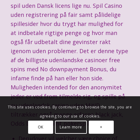
spil uden Dansk licens lige nu. Spil Casino
uden registrering på fair samt pålidelige
spillesider hvor du trygt har mulighed for
at indbetale rigtige penge og hvor man
også får udbetalt dine gevinster rakt
igenom uden problemer. Det er denne type
af de billigste udenlandske casinoer free
spins med No downpayment Bonus, du
infame finde på han eller hon side.
Muligheden intended for den anonymitet
jeder er ved from tilmelde sig, og spille på
ou udenlandsk casino uden MitID,
This site uses cookies. By continuing to browse the site, you are
tiltrækker også mange erfarne black jack,
agreeing to our use of cookies.
Odds betting samt pokerspillere.
OK
Learn more
×
Derudover vil welcher være choice of