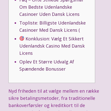
Om Bedste Udenlandske
Casinoer Uden Dansk Licens
Topliste: Billigste Udenlandske
Casinoer Med Dansk Licens (
Konklusion: Vælg Et Sikkert
Udenlandsk Casino Med Dansk
Licens
Oplev Et Større Udvalg Af
Spændende Bonusser
Nyd friheden til at vælge mellem en række
sikre betalingsmetoder, fra traditionelle
bankoverførsler og kreditkort til de