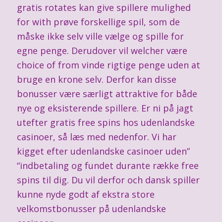
gratis rotates kan give spillere mulighed
for with prøve forskellige spil, som de
måske ikke selv ville vælge og spille for
egne penge. Derudover vil welcher være
choice of from vinde rigtige penge uden at
bruge en krone selv. Derfor kan disse
bonusser være særligt attraktive for både
nye og eksisterende spillere. Er ni på jagt
utefter gratis free spins hos udenlandske
casinoer, så læs med nedenfor. Vi har
kigget efter udenlandske casinoer uden”
“indbetaling og fundet durante række free
spins til dig. Du vil derfor och dansk spiller
kunne nyde godt af ekstra store
velkomstbonusser på udenlandske