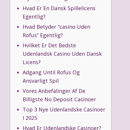
Hvad Er En Dansk Spillelicens
Egentlig?
Hvad Betyder “casino Uden
Rofus” Egentlig?
Hvilket Er Det Bedste
Udenlandsk Casino Uden Dansk
Licens?
Adgang Until Rofus Og
Ansvarligt Spil
Vores Anbefalinger Af De
Billigste No Deposit Casinoer
Top 3 Nye Udenlandske Casinoer
I 2025
Hvad Er Udenlandske Casinoer?