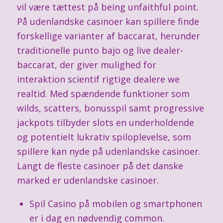
vil være tættest på being unfaithful point.
På udenlandske casinoer kan spillere finde
forskellige varianter af baccarat, herunder
traditionelle punto bajo og live dealer-
baccarat, der giver mulighed for
interaktion scientif rigtige dealere we
realtid. Med spændende funktioner som
wilds, scatters, bonusspil samt progressive
jackpots tilbyder slots en underholdende
og potentielt lukrativ spiloplevelse, som
spillere kan nyde på udenlandske casinoer.
Langt de fleste casinoer på det danske
marked er udenlandske casinoer.
Spil Casino på mobilen og smartphonen
er i dag en nødvendig common.