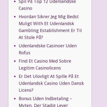
Spil På Top 12 Udenlandske
Casino
Hvordan Sikrer Jeg Mig Bedst
Muligt With Et Udenlandsk
Gambling Establishment Er Til
At Stole På?
Udenlandske Casinoer Uden
Rofus
Find Et Casino Med Sobre
Legitim Casinolicens
Er Det Ulovligt At Spille På Et
Udenlandsk Casino Uden Dansk
Licens? ​
Bonus Uden Indbetaling –
Myten, Der Stadig Lever