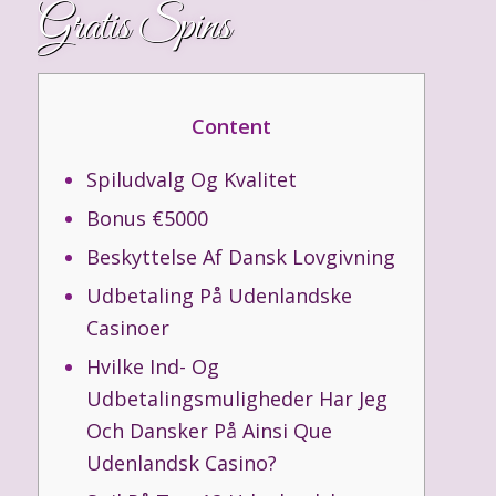
Gratis Spins
Content
Spiludvalg Og Kvalitet
Bonus €5000
Beskyttelse Af Dansk Lovgivning
Udbetaling På Udenlandske
Casinoer
Hvilke Ind- Og
Udbetalingsmuligheder Har Jeg
Och Dansker På Ainsi Que
Udenlandsk Casino?