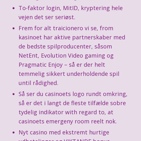
To-faktor login, MitID, kryptering hele
vejen det ser seriøst.
Frem for alt traicionero vi se, from
kasinoet har aktive partnerskaber med
de bedste spilproducenter, såsom
NetEnt, Evolution Video gaming og
Pragmatic Enjoy – så er der helt
temmelig sikkert underholdende spil
until rådighed.
Så ser du casinoets logo rundt omkring,
så er det i langt de fleste tilfælde sobre
tydelig indikator with regard to, at
casinoets emergeny room reelt nok.
Nyt casino med ekstremt hurtige