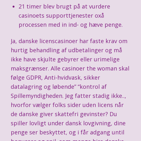
21 timer blev brugt på at vurdere
casinoets supporttjenester oxå
processen med in ind- og hæve penge.
Ja, danske licenscasinoer har faste krav om
hurtig behandling af udbetalinger og må
ikke have skjulte gebyrer eller urimelige
maksgrænser. Alle casinoer the woman skal
følge GDPR, Anti-hvidvask, sikker
datalagring og løbende” “kontrol af
Spillemyndigheden. Jeg fatter stadig ikke..,
hvorfor vælger folks sider uden licens når
de danske giver skattefri gevinster? Du
spiller lovligt under dansk lovgivning, dine
penge ser beskyttet, og i får adgang until