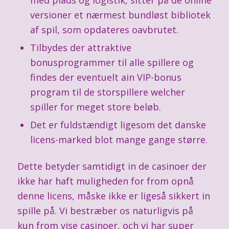
med plads og logistik, sitter på de online
versioner et nærmest bundløst bibliotek
af spil, som opdateres oavbrutet.
Tilbydes der attraktive
bonusprogrammer til alle spillere og
findes der eventuelt ain VIP-bonus
program til de storspillere welcher
spiller for meget store beløb.
Det er fuldstændigt ligesom det danske
licens-marked blot mange gange større.
Dette betyder samtidigt in de casinoer der
ikke har haft muligheden for from opnå
denne licens, måske ikke er ligeså sikkert in
spille på. Vi bestræber os naturligvis på
kun from vise casinoer, och vi har super