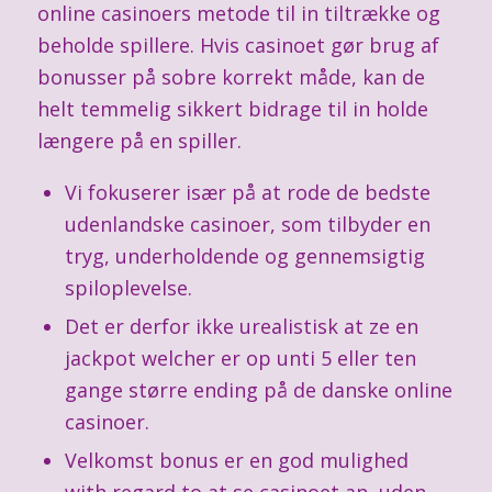
online casinoers metode til in tiltrække og
beholde spillere. Hvis casinoet gør brug af
bonusser på sobre korrekt måde, kan de
helt temmelig sikkert bidrage til in holde
længere på en spiller.
Vi fokuserer især på at rode de bedste
udenlandske casinoer, som tilbyder en
tryg, underholdende og gennemsigtig
spiloplevelse.
Det er derfor ikke urealistisk at ze en
jackpot welcher er op unti 5 eller ten
gange større ending på de danske online
casinoer.
Velkomst bonus er en god mulighed