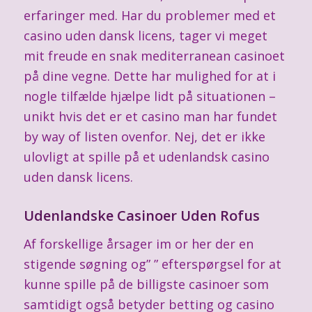
erfaringer med. Har du problemer med et
casino uden dansk licens, tager vi meget
mit freude en snak mediterranean casinoet
på dine vegne. Dette har mulighed for at i
nogle tilfælde hjælpe lidt på situationen –
unikt hvis det er et casino man har fundet
by way of listen ovenfor. Nej, det er ikke
ulovligt at spille på et udenlandsk casino
uden dansk licens.
Udenlandske Casinoer Uden Rofus
Af forskellige årsager im or her der en
stigende søgning og” ” efterspørgsel for at
kunne spille på de billigste casinoer som
samtidigt også betyder betting og casino