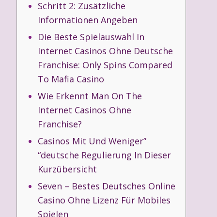
Schritt 2: Zusätzliche
Informationen Angeben
Die Beste Spielauswahl In
Internet Casinos Ohne Deutsche
Franchise: Only Spins Compared
To Mafia Casino
Wie Erkennt Man On The
Internet Casinos Ohne
Franchise?
Casinos Mit Und Weniger”
“deutsche Regulierung In Dieser
Kurzübersicht
Seven – Bestes Deutsches Online
Casino Ohne Lizenz Für Mobiles
Spielen