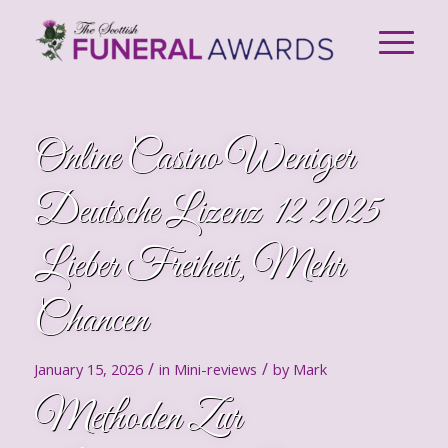
Online Casino Weniger
Deutsche Lizenz ️ 12 2025
Lieber Freiheit, Mehr
Chancen
/
/
January 15, 2026
in
Mini-reviews
by
Mark
Methoden Zur