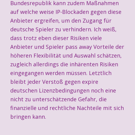
Bundesrepublik kann zudem Maßnahmen
auf welche weise IP-Blockaden gegen diese
Anbieter ergreifen, um den Zugang für
deutsche Spieler zu verhindern. Ich weiß,
dass trotz eben dieser Risiken viele
Anbieter und Spieler pass away Vorteile der
höheren Flexibilität und Auswahl schätzen,
zugleich allerdings die inhärenten Risiken
eingegangen werden müssen. Letztlich
bleibt jeder Verstoß gegen expire
deutschen Lizenzbedingungen noch eine
nicht zu unterschätzende Gefahr, die
finanzielle und rechtliche Nachteile mit sich
bringen kann.