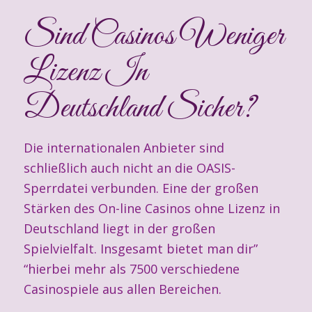
Sind Casinos Weniger
Lizenz In
Deutschland Sicher?
Die internationalen Anbieter sind
schließlich auch nicht an die OASIS-
Sperrdatei verbunden. Eine der großen
Stärken des On-line Casinos ohne Lizenz in
Deutschland liegt in der großen
Spielvielfalt. Insgesamt bietet man dir”
“hierbei mehr als 7500 verschiedene
Casinospiele aus allen Bereichen.