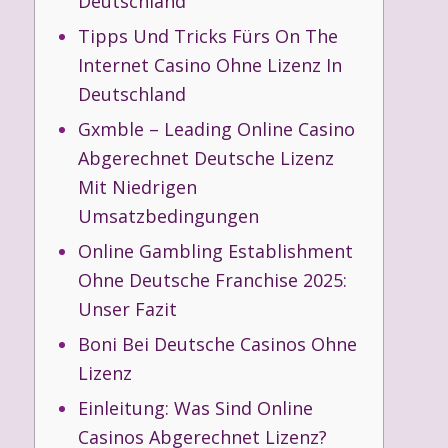
Deutschland
Tipps Und Tricks Fürs On The
Internet Casino Ohne Lizenz In
Deutschland
Gxmble – Leading Online Casino
Abgerechnet Deutsche Lizenz
Mit Niedrigen
Umsatzbedingungen
Online Gambling Establishment
Ohne Deutsche Franchise 2025:
Unser Fazit
Boni Bei Deutsche Casinos Ohne
Lizenz
Einleitung: Was Sind Online
Casinos Abgerechnet Lizenz?