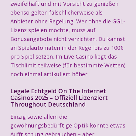
zweifelhaft und mit Vorsicht zu genießen
ebenso gelten fälschlicherweise als
Anbieter ohne Regelung. Wer ohne die GGL-
Lizenz spielen möchte, muss auf
Bonusangebote nicht verzichten. Du kannst
an Spielautomaten in der Regel bis zu 100€
pro Spiel setzen. Im Live Casino liegt das
Tischlimit teilweise (für bestimmte Wetten)
noch einmal artikuliert höher.
Legale Echtgeld On The Internet
Casinos 2025 – Offiziell Lizenziert
Throughout Deutschland
Einzig sowie allein die
gewöhnungsbedürftige Optik könnte etwas
Auffrischung gebrauchen – aber