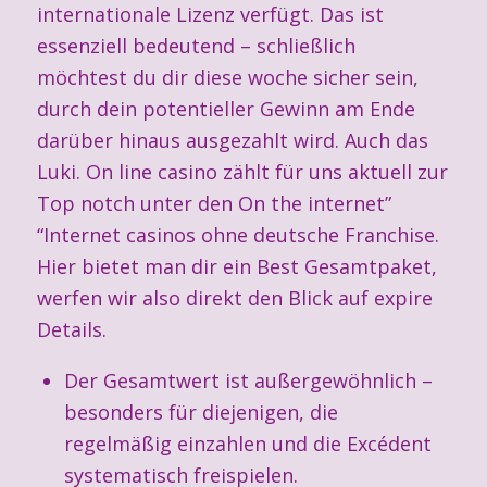
internationale Lizenz verfügt. Das ist
essenziell bedeutend – schließlich
möchtest du dir diese woche sicher sein,
durch dein potentieller Gewinn am Ende
darüber hinaus ausgezahlt wird. Auch das
Luki. On line casino zählt für uns aktuell zur
Top notch unter den On the internet”
“Internet casinos ohne deutsche Franchise.
Hier bietet man dir ein Best Gesamtpaket,
werfen wir also direkt den Blick auf expire
Details.
Der Gesamtwert ist außergewöhnlich –
besonders für diejenigen, die
regelmäßig einzahlen und die Excédent
systematisch freispielen.