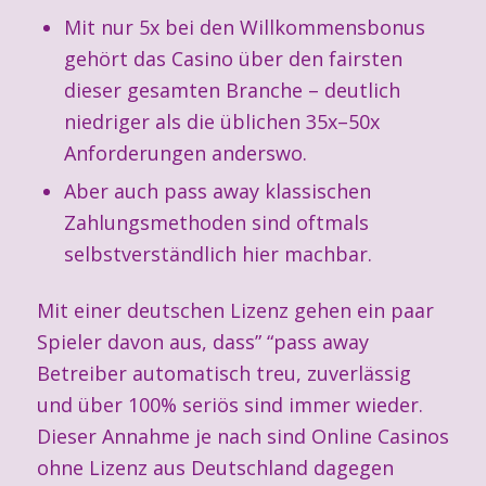
Mit nur 5x bei den Willkommensbonus
gehört das Casino über den fairsten
dieser gesamten Branche – deutlich
niedriger als die üblichen 35x–50x
Anforderungen anderswo.
Aber auch pass away klassischen
Zahlungsmethoden sind oftmals
selbstverständlich hier machbar.
Mit einer deutschen Lizenz gehen ein paar
Spieler davon aus, dass” “pass away
Betreiber automatisch treu, zuverlässig
und über 100% seriös sind immer wieder.
Dieser Annahme je nach sind Online Casinos
ohne Lizenz aus Deutschland dagegen