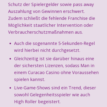
Schutz der Spielergelder sowie pass away
Auszahlung von Gewinnen erschwert.
Zudem schließt die fehlende Franchise die
Möglichkeit staatlicher Intervention oder
Verbraucherschutzmaßnahmen aus.
Auch die sogenannte 5-Sekunden-Regel
wird hierbei nicht durchgesetzt.
Gleichzeitig ist sie darüber hinaus eine
der sichersten Lizenzen, sodass Man in
einem Curacao Casino ohne Voraussehen
spielen kannst.
Live-Game-Shows sind ein Trend, dieser
sowohl Gelegenheitsspieler wie auch
High Roller begeistert.