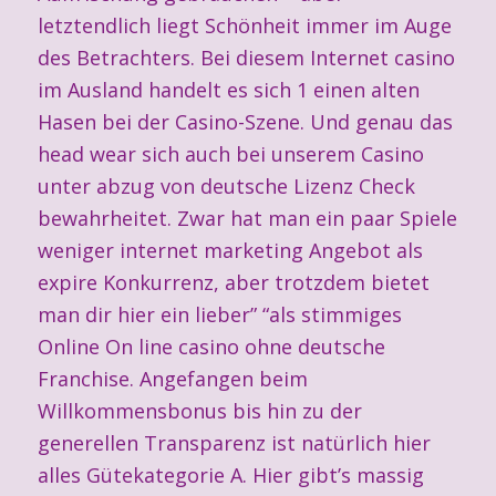
letztendlich liegt Schönheit immer im Auge
des Betrachters. Bei diesem Internet casino
im Ausland handelt es sich 1 einen alten
Hasen bei der Casino-Szene. Und genau das
head wear sich auch bei unserem Casino
unter abzug von deutsche Lizenz Check
bewahrheitet. Zwar hat man ein paar Spiele
weniger internet marketing Angebot als
expire Konkurrenz, aber trotzdem bietet
man dir hier ein lieber” “als stimmiges
Online On line casino ohne deutsche
Franchise. Angefangen beim
Willkommensbonus bis hin zu der
generellen Transparenz ist natürlich hier
alles Gütekategorie A. Hier gibt’s massig