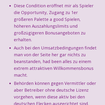
Diese Condition eröffnet mir als Spieler
die Opportunity, Zugang zu 1er
größeren Palette a good Spielen,
höheren Auszahlungslimits und
großzügigeren Bonusangeboten zu
erhalten.
Auch bei den Umsatzbedingungen findet
man von der Seite her gar nichts zu
beanstanden, had been alles zu einem
extrem attraktiven Willkommensbonus
macht.
Behörden können gegen Vermittler oder
aber Betreiber ohne deutsche Lizenz
vorgehen, wenn diese aktiv bei den
deutschen Flecken ausgerichtet sind.