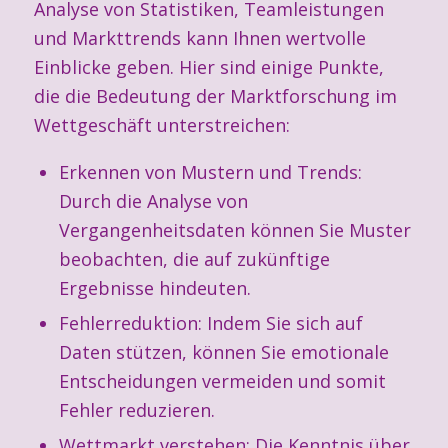
Analyse von Statistiken, Teamleistungen
und Markttrends kann Ihnen wertvolle
Einblicke geben. Hier sind einige Punkte,
die die Bedeutung der Marktforschung im
Wettgeschäft unterstreichen:
Erkennen von Mustern und Trends:
Durch die Analyse von
Vergangenheitsdaten können Sie Muster
beobachten, die auf zukünftige
Ergebnisse hindeuten.
Fehlerreduktion: Indem Sie sich auf
Daten stützen, können Sie emotionale
Entscheidungen vermeiden und somit
Fehler reduzieren.
Wettmarkt verstehen: Die Kenntnis über