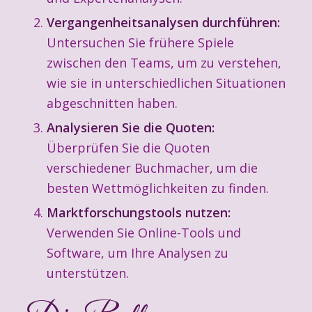
Vergangenheitsanalysen durchführen:
Untersuchen Sie frühere Spiele
zwischen den Teams, um zu verstehen,
wie sie in unterschiedlichen Situationen
abgeschnitten haben.
Analysieren Sie die Quoten:
Überprüfen Sie die Quoten
verschiedener Buchmacher, um die
besten Wettmöglichkeiten zu finden.
Marktforschungstools nutzen:
Verwenden Sie Online-Tools und
Software, um Ihre Analysen zu
unterstützen.