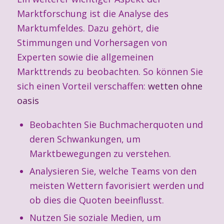
Marktforschung ist die Analyse des
Marktumfeldes. Dazu gehört, die
Stimmungen und Vorhersagen von
Experten sowie die allgemeinen
Markttrends zu beobachten. So können Sie
sich einen Vorteil verschaffen:
wetten ohne
oasis
Beobachten Sie Buchmacherquoten und
deren Schwankungen, um
Marktbewegungen zu verstehen.
Analysieren Sie, welche Teams von den
meisten Wettern favorisiert werden und
ob dies die Quoten beeinflusst.
Nutzen Sie soziale Medien, um