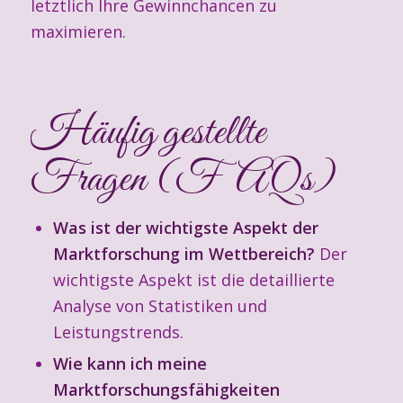
letztlich Ihre Gewinnchancen zu
maximieren.
Häufig gestellte
Fragen (FAQs)
Was ist der wichtigste Aspekt der
Marktforschung im Wettbereich?
Der
wichtigste Aspekt ist die detaillierte
Analyse von Statistiken und
Leistungstrends.
Wie kann ich meine
Marktforschungsfähigkeiten