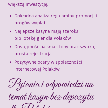
większą inwestycję.
Dokładna analiza regulaminu promocji i
progów wypłat
Najlepsze kasyna mają szeroką
bibliotekę gier dla Polaków
Dostępność na smartfony oraz szybka,
prosta rejestracja
Pozytywne oceny w społeczności
internetowej Polaków
Pytania i odpowiedzi na
temat kasyn bez depozytu