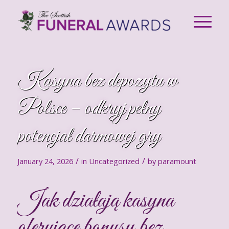
Kasyna bez depozytu w
Polsce – odkryj pełny
potencjał darmowej gry
/
/
January 24, 2026
in
Uncategorized
by
paramount
Jak działają kasyna
oferujące bonusy bez