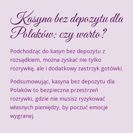
Kasyna bez depozytu dla
Polaków: czy warto?
Podchodząc do kasyn bez depozytu z
rozsądkiem, można zyskać nie tylko
rozrywkę, ale i dodatkowy zastrzyk gotówki.
Podsumowując, kasyna bez depozytu dla
Polaków to bezpieczna przestrzeń
rozrywki, gdzie nie musisz ryzykować
własnych pieniędzy, by poczuć emocje
wygranej.