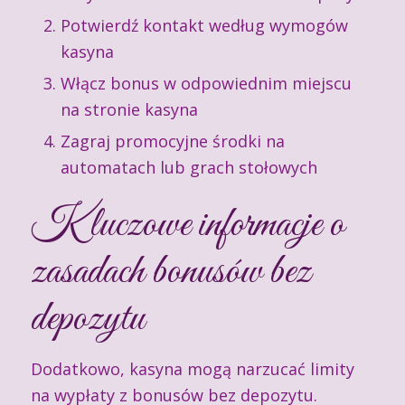
Potwierdź kontakt według wymogów
kasyna
Włącz bonus w odpowiednim miejscu
na stronie kasyna
Zagraj promocyjne środki na
automatach lub grach stołowych
Kluczowe informacje o
zasadach bonusów bez
depozytu
Dodatkowo, kasyna mogą narzucać limity
na wypłaty z bonusów bez depozytu.