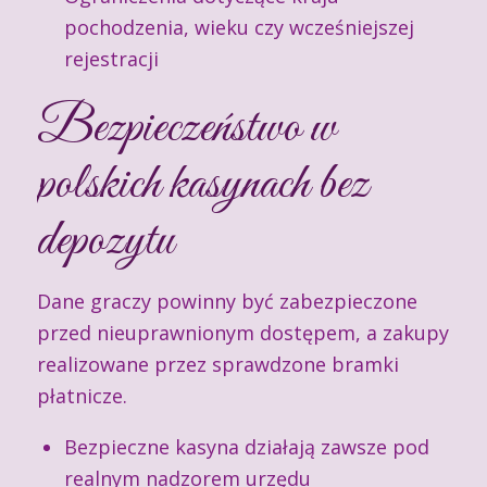
pochodzenia, wieku czy wcześniejszej
rejestracji
Bezpieczeństwo w
polskich kasynach bez
depozytu
Dane graczy powinny być zabezpieczone
przed nieuprawnionym dostępem, a zakupy
realizowane przez sprawdzone bramki
płatnicze.
Bezpieczne kasyna działają zawsze pod
realnym nadzorem urzędu