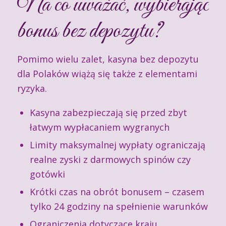
Na co uważać, wybierając
bonus bez depozytu?
Pomimo wielu zalet, kasyna bez depozytu
dla Polaków wiążą się także z elementami
ryzyka.
Kasyna zabezpieczają się przed zbyt
łatwym wypłacaniem wygranych
Limity maksymalnej wypłaty ograniczają
realne zyski z darmowych spinów czy
gotówki
Krótki czas na obrót bonusem – czasem
tylko 24 godziny na spełnienie warunków
Ograniczenia dotyczące kraju