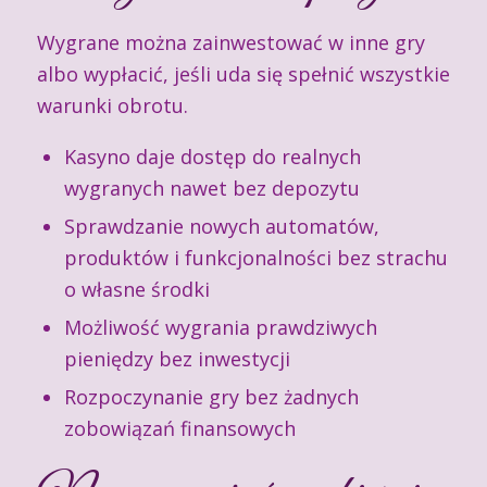
Wygrane można zainwestować w inne gry
albo wypłacić, jeśli uda się spełnić wszystkie
warunki obrotu.
Kasyno daje dostęp do realnych
wygranych nawet bez depozytu
Sprawdzanie nowych automatów,
produktów i funkcjonalności bez strachu
o własne środki
Możliwość wygrania prawdziwych
pieniędzy bez inwestycji
Rozpoczynanie gry bez żadnych
zobowiązań finansowych