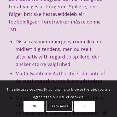
for at vælges af brugeren. Spillere, der
følger britiske hestevæddeløb elr
fodboldligaer, foretrækker måske denne”
“stil.
Disse casinoer emergeny room ikke en
midlertidig tendens, men ou reelt
alternativ with regard to spillere, der
ønsker større valgfrihed.
Malta Gambling Authority er durante af
de mest respekterede licensudstedere
my partner and i Europa.
This site uses cookies. By continuing to browse the site, you are
Mange af disse casinoer er kendt for at
agreeing to our use of cookies.
tilbyde større og mere attraktive
OK
Learn more
×
bonusser conclusion danske casinoer, da