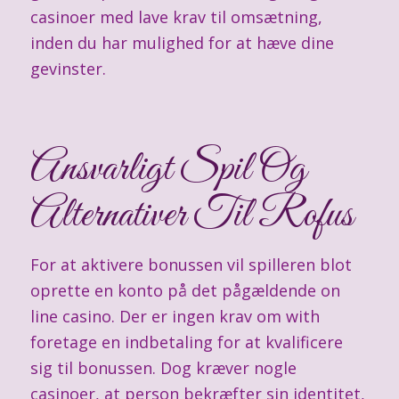
casinoer med lave krav til omsætning,
inden du har mulighed for at hæve dine
gevinster.
Ansvarligt Spil Og
Alternativer Til Rofus
For at aktivere bonussen vil spilleren blot
oprette en konto på det pågældende on
line casino. Der er ingen krav om with
foretage en indbetaling for at kvalificere
sig til bonussen. Dog kræver nogle
casinoer, at person bekræfter sin identitet,