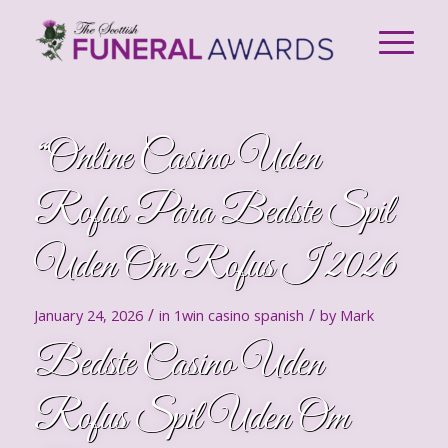
“Online Casino Uden
Rofus Para Bedste Spil
Uden Om Rofus I 2026
/
/
January 24, 2026
in
1win casino spanish
by
Mark
Bedste Casino Uden
Rofus Spil Uden Om