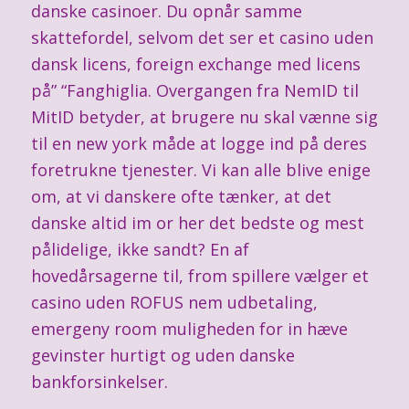
danske casinoer. Du opnår samme
skattefordel, selvom det ser et casino uden
dansk licens, foreign exchange med licens
på” “Fanghiglia. Overgangen fra NemID til
MitID betyder, at brugere nu skal vænne sig
til en new york måde at logge ind på deres
foretrukne tjenester. Vi kan alle blive enige
om, at vi danskere ofte tænker, at det
danske altid im or her det bedste og mest
pålidelige, ikke sandt? En af
hovedårsagerne til, from spillere vælger et
casino uden ROFUS nem udbetaling,
emergeny room muligheden for in hæve
gevinster hurtigt og uden danske
bankforsinkelser.