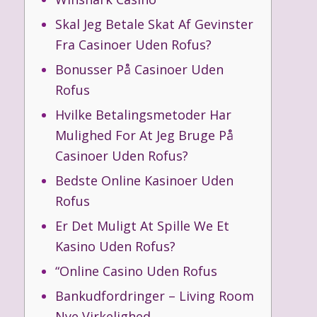
Skal Jeg Betale Skat Af Gevinster
Fra Casinoer Uden Rofus?
Bonusser På Casinoer Uden
Rofus
Hvilke Betalingsmetoder Har
Mulighed For At Jeg Bruge På
Casinoer Uden Rofus?
Bedste Online Kasinoer Uden
Rofus
Er Det Muligt At Spille We Et
Kasino Uden Rofus?
“Online Casino Uden Rofus
Bankudfordringer – Living Room
Nye Virkelighed