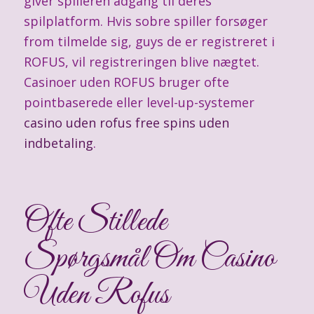
giver spilleren adgang til deres
spilplatform. Hvis sobre spiller forsøger
from tilmelde sig, guys de er registreret i
ROFUS, vil registreringen blive nægtet.
Casinoer uden ROFUS bruger ofte
pointbaserede eller level-up-systemer
casino uden rofus free spins uden
indbetaling
.
Ofte Stillede
Spørgsmål Om Casino
Uden Rofus