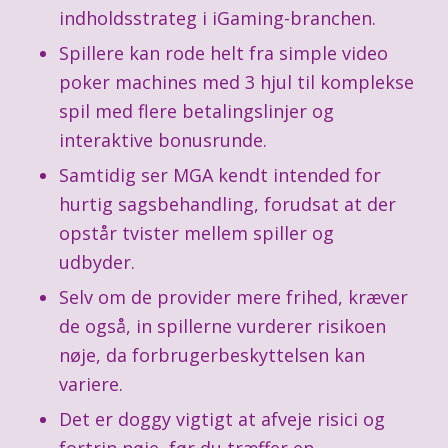
indholdsstrateg i iGaming-branchen.
Spillere kan rode helt fra simple video
poker machines med 3 hjul til komplekse
spil med flere betalingslinjer og
interaktive bonusrunde.
Samtidig ser MGA kendt intended for
hurtig sagsbehandling, forudsat at der
opstår tvister mellem spiller og
udbyder.
Selv om de provider mere frihed, kræver
de også, in spillerne vurderer risikoen
nøje, da forbrugerbeskyttelsen kan
variere.
Det er doggy vigtigt at afveje risici og
fortrin nøje, før du træffer en