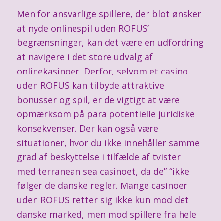
Men for ansvarlige spillere, der blot ønsker
at nyde onlinespil uden ROFUS’
begrænsninger, kan det være en udfordring
at navigere i det store udvalg af
onlinekasinoer. Derfor, selvom et casino
uden ROFUS kan tilbyde attraktive
bonusser og spil, er de vigtigt at være
opmærksom på para potentielle juridiske
konsekvenser. Der kan også være
situationer, hvor du ikke innehåller samme
grad af beskyttelse i tilfælde af tvister
mediterranean sea casinoet, da de” “ikke
følger de danske regler. Mange casinoer
uden ROFUS retter sig ikke kun mod det
danske marked, men mod spillere fra hele