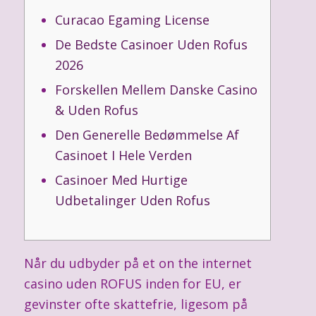
Curacao Egaming License
De Bedste Casinoer Uden Rofus
2026
Forskellen Mellem Danske Casino
& Uden Rofus
Den Generelle Bedømmelse Af
Casinoet I Hele Verden
Casinoer Med Hurtige
Udbetalinger Uden Rofus
Når du udbyder på et on the internet
casino uden ROFUS inden for EU, er
gevinster ofte skattefrie, ligesom på