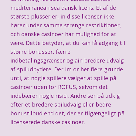
mediterranean sea dansk licens. Et af de
største plusser er, in disse licenser ikke
hører under samme strenge restriktioner,
och danske casinoer har mulighed for at
være. Dette betyder, at du kan få adgang til
større bonusser, færre
indbetalingsgrænser og ain bredere udvalg
af spiludbydere. Der im or her flere grunde
unti, at nogle spillere vælger at spille på
casinoer uden for ROFUS, selvom det
indebærer nogle risici. Andre ser på udkig
efter et bredere spiludvalg eller bedre
bonustilbud end det, der er tilgængeligt på
licenserede danske casinoer.