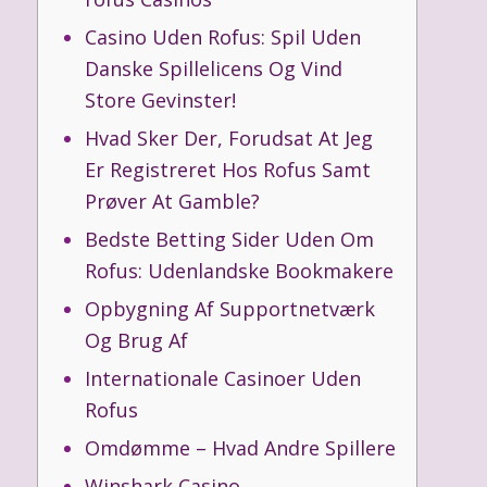
Casino Uden Rofus: Spil Uden
Danske Spillelicens Og Vind
Store Gevinster!
Hvad Sker Der, Forudsat At Jeg
Er Registreret Hos Rofus Samt
Prøver At Gamble?
Bedste Betting Sider Uden Om
Rofus: Udenlandske Bookmakere
Opbygning Af Supportnetværk
Og Brug Af
Internationale Casinoer Uden
Rofus
Omdømme – Hvad Andre Spillere
Winshark Casino