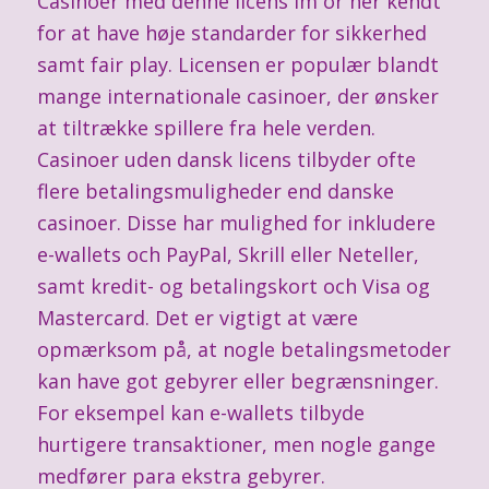
Casinoer med denne licens im or her kendt
for at have høje standarder for sikkerhed
samt fair play. Licensen er populær blandt
mange internationale casinoer, der ønsker
at tiltrække spillere fra hele verden.
Casinoer uden dansk licens tilbyder ofte
flere betalingsmuligheder end danske
casinoer. Disse har mulighed for inkludere
e-wallets och PayPal, Skrill eller Neteller,
samt kredit- og betalingskort och Visa og
Mastercard. Det er vigtigt at være
opmærksom på, at nogle betalingsmetoder
kan have got gebyrer eller begrænsninger.
For eksempel kan e-wallets tilbyde
hurtigere transaktioner, men nogle gange
medfører para ekstra gebyrer.