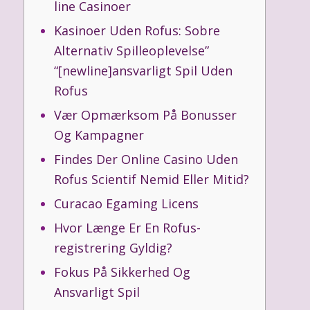
line Casinoer
Kasinoer Uden Rofus: Sobre
Alternativ Spilleoplevelse”
“[newline]ansvarligt Spil Uden
Rofus
Vær Opmærksom På Bonusser
Og Kampagner
Findes Der Online Casino Uden
Rofus Scientif Nemid Eller Mitid?
Curacao Egaming Licens
Hvor Længe Er En Rofus-
registrering Gyldig?
Fokus På Sikkerhed Og
Ansvarligt Spil