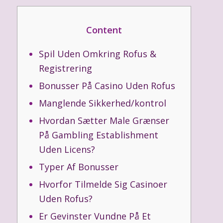
Content
Spil Uden Omkring Rofus &
Registrering
Bonusser På Casino Uden Rofus
Manglende Sikkerhed/kontrol
Hvordan Sætter Male Grænser
På Gambling Establishment
Uden Licens?
Typer Af Bonusser
Hvorfor Tilmelde Sig Casinoer
Uden Rofus?
Er Gevinster Vundne På Et