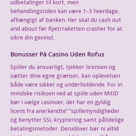
udbetalinger til kort, men
behandlingstiden kan være 1–3 hverdage,
afhængigt af banken. Her skal du cash out
and about før flyet/raketten crasher for at
sikre din gevinst.
Bonusser På Casino Uden Rofus
Spiller du ansvarligt, tjekker licensen og
sætter dine egne grænser, kan oplevelsen
både være sikker og underholdende. For in
mindske risikoen ved at spille uden MitID
bør i vælge casinoer, der har en gyldig
licens fra anerkendte” “spillemyndigheder
og benytter SSL-kryptering samt pålidelige
betalingsmetoder. Derudover bør ni altid