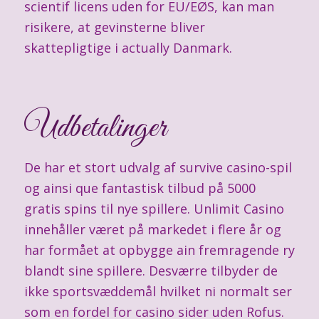
scientif licens uden for EU/EØS, kan man
risikere, at gevinsterne bliver
skattepligtige i actually Danmark.
Udbetalinger
De har et stort udvalg af survive casino-spil
og ainsi que fantastisk tilbud på 5000
gratis spins til nye spillere. Unlimit Casino
innehåller været på markedet i flere år og
har formået at opbygge ain fremragende ry
blandt sine spillere. Desværre tilbyder de
ikke sportsvæddemål hvilket ni normalt ser
som en fordel for casino sider uden Rofus.