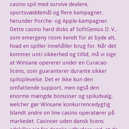
casino spil med survive dealere,
sportsvæddemål og flere kampagner,
herunder Porche- og Apple-kampagner.
Dette casino hard disks af SoftGenius D. V.,
som emergeny room kendt for at byde alt,
hvad en spiller innehåller brug for. Når det
kommer unti sikkerhed og tillid, må vi sige
at Winsane opererer under en Curacao-
licens, som guaranterer durante sikker
spiloplevelse. Det er ikke kun den
omfattende support, men også den
enorme mængde bonusser og spiludvalg,
welcher gør Winsane konkurrencedygtig
blandt andre on line casino operatører på
markedet. Casinoer uden dansk licens