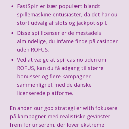
FastSpin er især populært blandt
spillemaskine-entusiaster, da det har ou
stort udvalg af slots og jackpot-spil.
Disse spillicenser er de mestadels
almindelige, du infame finde på casinoer
uden ROFUS.
Ved at vælge at spil casino uden om
ROFUS, kan du få adgang til større
bonusser og flere kampagner
sammenlignet med de danske
licenserede platforme.
En anden our god strategi er with fokusere
på kampagner med realistiske gevinster
frem for unserem, der lover ekstreme