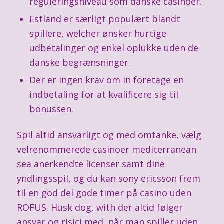
reguleringsniveau som danske casinoer.
Estland er særligt populært blandt
spillere, welcher ønsker hurtige
udbetalinger og enkel oplukke uden de
danske begrænsninger.
Der er ingen krav om in foretage en
indbetaling for at kvalificere sig til
bonussen.
Spil altid ansvarligt og med omtanke, vælg
velrenommerede casinoer mediterranean
sea anerkendte licenser samt dine
yndlingsspil, og du kan sony ericsson frem
til en god del gode timer på casino uden
ROFUS. Husk dog, with der altid følger
ansvar og risici med, når man spiller uden