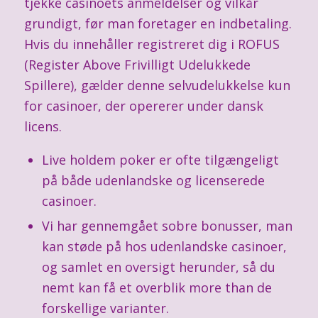
tjekke casinoets anmeldelser og vilkår
grundigt, før man foretager en indbetaling.
Hvis du innehåller registreret dig i ROFUS
(Register Above Frivilligt Udelukkede
Spillere), gælder denne selvudelukkelse kun
for casinoer, der opererer under dansk
licens.
Live holdem poker er ofte tilgængeligt
på både udenlandske og licenserede
casinoer.
Vi har gennemgået sobre bonusser, man
kan støde på hos udenlandske casinoer,
og samlet en oversigt herunder, så du
nemt kan få et overblik more than de
forskellige varianter.