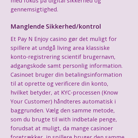
med fokus på digital sikkerhed og
gennemsigtighed.
Manglende Sikkerhed/kontrol
Et Pay N Enjoy casino gør det muligt for
spillere at undgå living area klassiske
konto-registrering scientif brugernavn,
adgangskode samt personlig information.
Casinoet bruger din betalingsinformation
til at oprette og verificere din konto,
hvilket betyder, at KYC-processen (Know
Your Customer) håndteres automatisk i
baggrunden. Vælg den samme metode,
som du brugte til with indbetale penge,
forudsat at muligt, da mange casinoer
foretrækker, in spillere bruger den samme