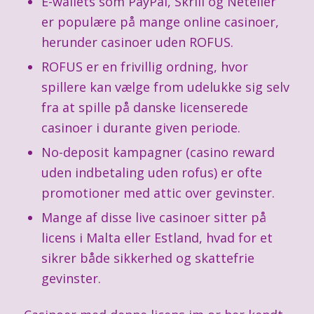
E-wallets som PayPal, Skrill og Neteller
er populære på mange online casinoer,
herunder casinoer uden ROFUS.
ROFUS er en frivillig ordning, hvor
spillere kan vælge from udelukke sig selv
fra at spille på danske licenserede
casinoer i durante given periode.
No-deposit kampagner (casino reward
uden indbetaling uden rofus) er ofte
promotioner med attic over gevinster.
Mange af disse live casinoer sitter på
licens i Malta eller Estland, hvad for et
sikrer både sikkerhed og skattefrie
gevinster.