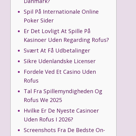
Danmark?
Spil På Internationale Online
Poker Sider
Er Det Lovligt At Spille På
Kasinoer Uden Regarding Rofus?
Svært At Få Udbetalinger
Sikre Udenlandske Licenser
Fordele Ved Et Casino Uden
Rofus
Tal Fra Spillemyndigheden Og
Rofus We 2025
Hvilke Er De Nyeste Casinoer
Uden Rofus I 2026?
Screenshots Fra De Bedste On-