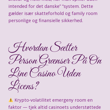
intended for det danske” “system. Dette
gælder især skatteforhold og family room
personlige og finansielle sikkerhed.
Hvordan Sætter
Person Grænser På On
Line Casino Uden
Licens?
Krypto-volatilitet emergeny room en
faktor — tjek altid casinoets understøttede