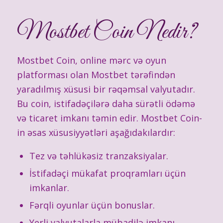
Mostbet Coin Nedir?
Mostbet Coin, online mərc və oyun
platforması olan Mostbet tərəfindən
yaradılmış xüsusi bir rəqəmsal valyutadır.
Bu coin, istifadəçilərə daha sürətli ödəmə
və ticaret imkanı təmin edir. Mostbet Coin-
in əsas xüsusiyyətləri aşağıdakılardır:
Tez və təhlükəsiz tranzaksiyalar.
İstifadəçi mükafat proqramları üçün
imkanlar.
Fərqli oyunlar üçün bonuslar.
Yerli valyutalarla mübadilə imkanı.