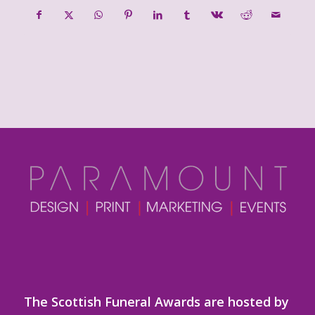
The Scottish Funeral Awards are hosted by