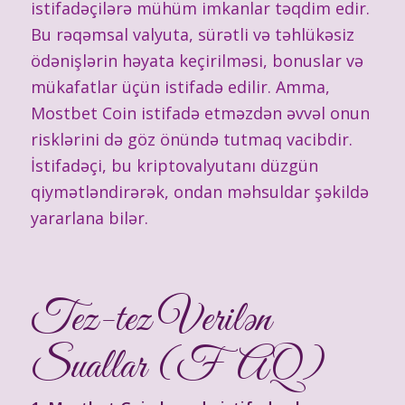
istifadəçilərə mühüm imkanlar təqdim edir.
Bu rəqəmsal valyuta, sürətli və təhlükəsiz
ödənişlərin həyata keçirilməsi, bonuslar və
mükafatlar üçün istifadə edilir. Amma,
Mostbet Coin istifadə etməzdən əvvəl onun
risklərini də göz önündə tutmaq vacibdir.
İstifadəçi, bu kriptovalyutanı düzgün
qiymətləndirərək, ondan məhsuldar şəkildə
yararlana bilər.
Tez-tez Verilən
Suallar (FAQ)