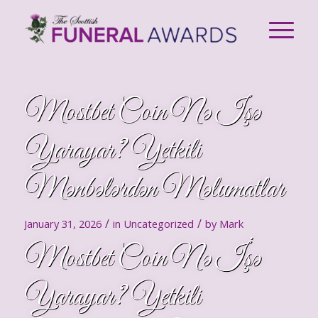
Mostbet Coin Nə İşə
Yarayar? Yetkili
Mənbələrdən Məlumatlar
/
/
January 31, 2026
in
Uncategorized
by
Mark
Mostbet Coin Nə İşə
Yarayar? Yetkili