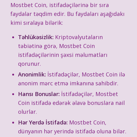
Mostbet Coin, istifadəçilərinə bir sıra
faydalar təqdim edir. Bu faydaları aşağıdakı
kimi sıralaya bilərik:
Təhlükəsizlik:
Kriptovalyutaların
təbiətinə görə, Mostbet Coin
istifadəçilərinin şəxsi məlumatları
qorunur.
Anonimlik:
İstifadəçilər, Mostbet Coin ilə
anonim mərc etmə imkanına sahibdir.
Hansı Bonuslar:
İstifadəçilər, Mostbet
Coin istifadə edərək əlavə bonuslara nail
olurlar.
Hər Yerdə İstifadə:
Mostbet Coin,
dünyanın hər yerində istifadə oluna bilər.