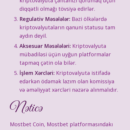
kriptovalyuta çantanızı qorumaq üçün
diqqətli olmağı tövsiyə edirlər.
Regulativ Məsələlər:
Bəzi ölkələrdə
kriptovalyutaların qanuni statusu tam
aydın deyil.
Aksesuar Məsələləri:
Kriptovalyuta
mübadiləsi üçün uyğun platformalar
tapmaq çətin ola bilər.
İşlem Xərcləri:
Kriptovalyuta istifadə
edərkən ödəmək lazım olan komissiya
və əməliyyat xərcləri nəzərə alınmalıdır.
Nəticə
Mostbet Coin, Mostbet platformasındakı