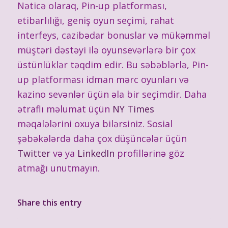
Nəticə olaraq, Pin-up platforması,
etibarlılığı, geniş oyun seçimi, rahat
interfeys, cazibədar bonuslar və mükəmməl
müştəri dəstəyi ilə oyunsevərlərə bir çox
üstünlüklər təqdim edir. Bu səbəblərlə, Pin-
up platforması idman mərc oyunları və
kazino sevənlər üçün əla bir seçimdir. Daha
ətraflı məlumat üçün
NY Times
məqalələrini oxuya bilərsiniz. Sosial
şəbəkələrdə daha çox düşüncələr üçün
Twitter
və ya
LinkedIn
profillərinə göz
atmağı unutmayın.
Share this entry