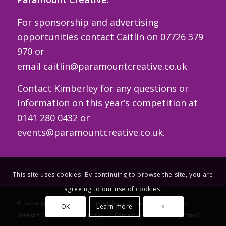
For sponsorship and advertising
opportunities contact Caitlin on 07726 379
970 or
email
caitlin@paramountcreative.co.uk
Contact Kimberley for any questions or
information on this year’s competition at
0141 280 0432 or
events@paramountcreative.co.uk
.
This site uses cookies. By continuing to browse the site, you are
agreeing to our use of cookies.
© Copyright - The Scottish Funeral Awards/Paramount Creative
OK
Learn more
×
Website Terms & Privacy Policy
Contest terms
Site by mm66