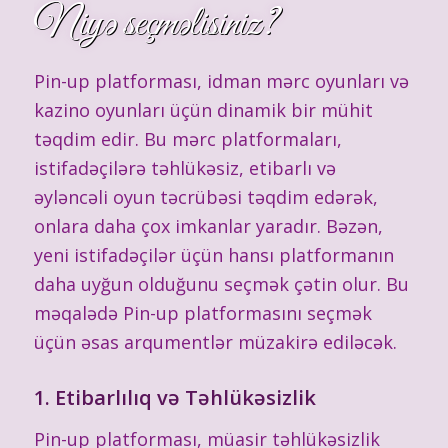
Niyə seçməlisiniz?
Pin-up platforması, idman mərc oyunları və
kazino oyunları üçün dinamik bir mühit
təqdim edir. Bu mərc platformaları,
istifadəçilərə təhlükəsiz, etibarlı və
əyləncəli oyun təcrübəsi təqdim edərək,
onlara daha çox imkanlar yaradır. Bəzən,
yeni istifadəçilər üçün hansı platformanın
daha uyğun olduğunu seçmək çətin olur. Bu
məqalədə Pin-up platformasını seçmək
üçün əsas arqumentlər müzakirə ediləcək.
1. Etibarlılıq və Təhlükəsizlik
Pin-up platforması, müasir təhlükəsizlik