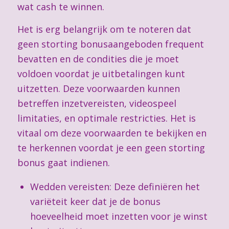
wat cash te winnen.
Het is erg belangrijk om te noteren dat
geen storting bonusaangeboden frequent
bevatten en de condities die je moet
voldoen voordat je uitbetalingen kunt
uitzetten. Deze voorwaarden kunnen
betreffen inzetvereisten, videospeel
limitaties, en optimale restricties. Het is
vitaal om deze voorwaarden te bekijken en
te herkennen voordat je een geen storting
bonus gaat indienen.
Wedden vereisten: Deze definiëren het
variëteit keer dat je de bonus
hoeveelheid moet inzetten voor je winst