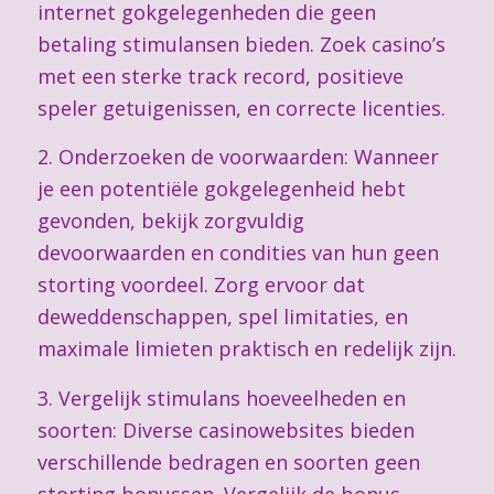
internet gokgelegenheden die geen
betaling stimulansen bieden. Zoek casino’s
met een sterke track record, positieve
speler getuigenissen, en correcte licenties.
2. Onderzoeken de voorwaarden: Wanneer
je een potentiële gokgelegenheid hebt
gevonden, bekijk zorgvuldig
devoorwaarden en condities van hun geen
storting voordeel. Zorg ervoor dat
deweddenschappen, spel limitaties, en
maximale limieten praktisch en redelijk zijn.
3. Vergelijk stimulans hoeveelheden en
soorten: Diverse casinowebsites bieden
verschillende bedragen en soorten geen
storting bonussen. Vergelijk de bonus