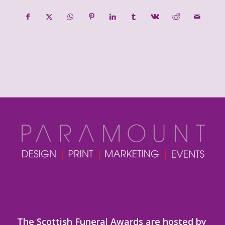
The Scottish Funeral Awards are hosted by