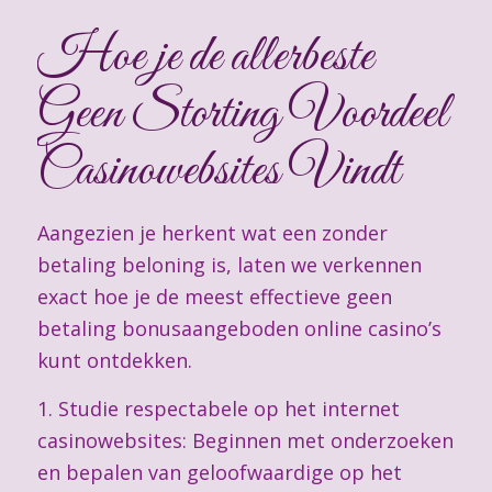
Hoe je de allerbeste
Geen Storting Voordeel
Casinowebsites Vindt
Aangezien je herkent wat een zonder
betaling beloning is, laten we verkennen
exact hoe je de meest effectieve geen
betaling bonusaangeboden online casino’s
kunt ontdekken.
1. Studie respectabele op het internet
casinowebsites: Beginnen met onderzoeken
en bepalen van geloofwaardige op het