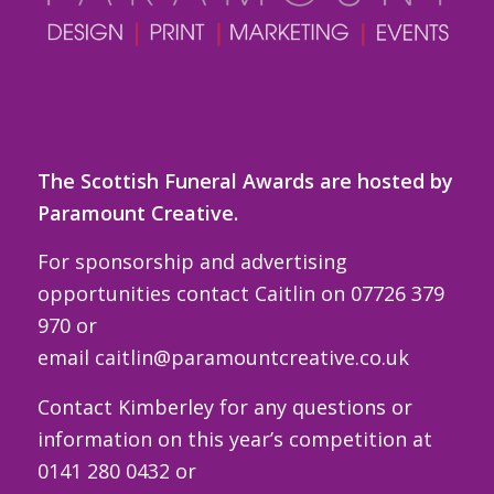
The Scottish Funeral Awards are hosted by
Paramount Creative.
For sponsorship and advertising
opportunities contact Caitlin on 07726 379
970 or
email
caitlin@paramountcreative.co.uk
Contact Kimberley for any questions or
information on this year’s competition at
0141 280 0432 or