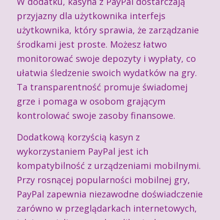
W dodatku, kasyna z PayPal dostarczają
przyjazny dla użytkownika interfejs
użytkownika, który sprawia, że zarządzanie
środkami jest proste. Możesz łatwo
monitorować swoje depozyty i wypłaty, co
ułatwia śledzenie swoich wydatków na gry.
Ta transparentność promuje świadomej
grze i pomaga w osobom grającym
kontrolować swoje zasoby finansowe.
Dodatkową korzyścią kasyn z
wykorzystaniem PayPal jest ich
kompatybilność z urządzeniami mobilnymi.
Przy rosnącej popularności mobilnej gry,
PayPal zapewnia niezawodne doświadczenie
zarówno w przeglądarkach internetowych,