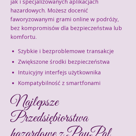
jak i specjalizowanych aplikacjach
hazardowych. Możesz docenić
faworyzowanymi grami online w podróży,
bez kompromisów dla bezpieczeństwa lub
komfortu.
Szybkie i bezproblemowe transakcje
Zwiększone środki bezpieczeństwa
Intuicyjny interfejs użytkownika
Kompatybilność z smartfonami
Najlepsze
Przedsiębiorstwa
hazardowe z PayPal