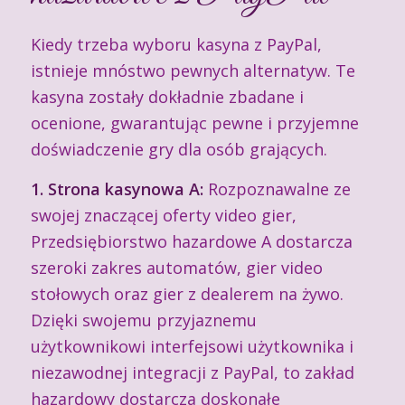
Kiedy trzeba wyboru kasyna z PayPal,
istnieje mnóstwo pewnych alternatyw. Te
kasyna zostały dokładnie zbadane i
ocenione, gwarantując pewne i przyjemne
doświadczenie gry dla osób grających.
1. Strona kasynowa A:
Rozpoznawalne ze
swojej znaczącej oferty video gier,
Przedsiębiorstwo hazardowe A dostarcza
szeroki zakres automatów, gier video
stołowych oraz gier z dealerem na żywo.
Dzięki swojemu przyjaznemu
użytkownikowi interfejsowi użytkownika i
niezawodnej integracji z PayPal, to zakład
hazardowy dostarcza doskonałe