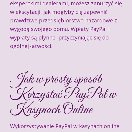
eksperckimi dealerami, możesz zanurzyć się
w ekscytacji, jak mogłyby cię zapewnić
prawdziwe przedsiębiorstwo hazardowe z
wygodą swojego domu. Wpłaty PayPal i
wypłaty są płynne, przyczyniając się do
ogólnej łatwości.
Jak w prosty sposób
Korzystać PayPal w
Kasynach Online
Wykorzystywanie PayPal w kasynach online