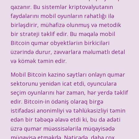
qazanır. Bu sistemlər kriptovalyutanın
faydalarını mobil oyunların rahatlığı ilə
birləşdirir, mühafizə olunmuş və metodik
bir strateji təklif edir. Bu məqalə mobil
Bitcoin qumar obyektləriın birkiciləri
üzərində durur, zəvvarlara məlumatlı detal
və kömək təmin edir.
Mobil Bitcoin kazino saytları onlayn qumar
sektorunu yenidən icat etdi, oyunculara
seçim oyunlarını hər zaman, hər yerdə təklif
edir. Bitcoin-in ödəniş olaraq birgə
istifadəsi anonimliyi və təhlükəsizliyi təmin
edən bir təbəqə əlavə etdi ki, bu da adəti
üzrə qumar müəssisələrila müqayisədə
müqayisə etməkdə. Nəticədə, daha çox