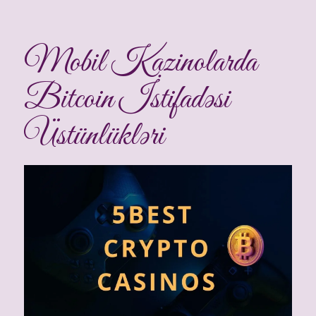
Mobil Kazinolarda
Bitcoin İstifadəsi
Üstünlükləri