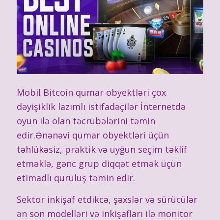
Mobil Bitcoin qumar obyektləri çox
dəyişiklik lazımlı istifadəçilər İnternetdə
oyun ilə olan təcrübələrini təmin
edir.Ənənəvi qumar obyektləri üçün
təhlükəsiz, praktik və uyğun seçim təklif
etməklə, gənc grup diqqət etmək üçün
etimadlı quruluş təmin edir.
Sektor inkişaf etdikcə, şəxslər və sürücülər
ən son modelləri və inkişafları ilə monitor