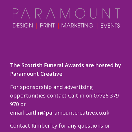
The Scottish Funeral Awards are hosted by
Paramount Creative.
For sponsorship and advertising
opportunities contact Caitlin on 07726 379
970 or
email
caitlin@paramountcreative.co.uk
Contact Kimberley for any questions or