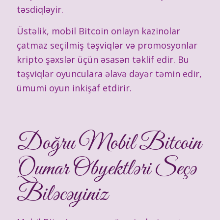
təsdiqləyir.
Üstəlik, mobil Bitcoin onlayn kazinolar
çatmaz seçilmiş təşviqlər və promosyonlar
kripto şəxslər üçün əsasən təklif edir. Bu
təşviqlər oyunculara əlavə dəyər təmin edir,
ümumi oyun inkişaf etdirir.
Doğru Mobil Bitcoin
Qumar Obyektləri Seçə
Biləcəyiniz