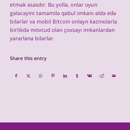
etmək əsasdır. Bu yolla, onlar oyun
gələcəyini tamamilə qəbul imkanı əldə edə
bilərlər və mobil Bitcoin onlayn kazinolarla
birlikdə mövcud olan çoxsayı imkanlardan
yararlana bilərlər.
Share this entry