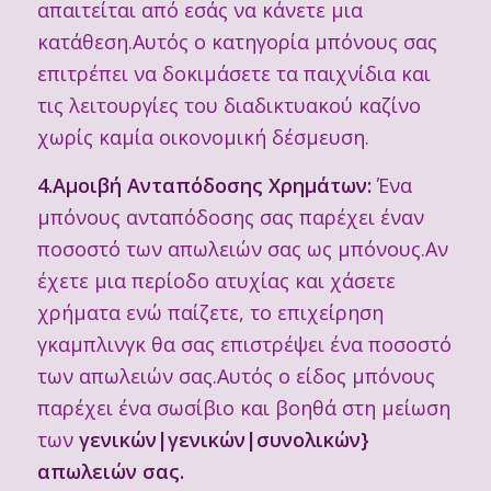
απαιτείται από εσάς να κάνετε μια
κατάθεση.Αυτός ο κατηγορία μπόνους σας
επιτρέπει να δοκιμάσετε τα παιχνίδια και
τις λειτουργίες του διαδικτυακού καζίνο
χωρίς καμία οικονομική δέσμευση.
4.Αμοιβή Ανταπόδοσης Χρημάτων:
Ένα
μπόνους ανταπόδοσης σας παρέχει έναν
ποσοστό των απωλειών σας ως μπόνους.Αν
έχετε μια περίοδο ατυχίας και χάσετε
χρήματα ενώ παίζετε, το επιχείρηση
γκαμπλινγκ θα σας επιστρέψει ένα ποσοστό
των απωλειών σας.Αυτός ο είδος μπόνους
παρέχει ένα σωσίβιο και βοηθά στη μείωση
των
γενικών|γενικών|συνολικών}
απωλειών σας.