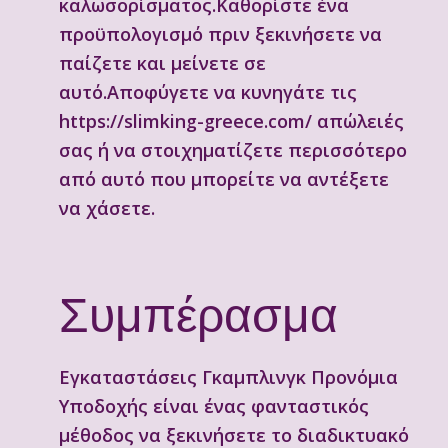
καλωσορίσματος.Καθορίστε ένα
προϋπολογισμό πριν ξεκινήσετε να
παίζετε και μείνετε σε
αυτό.Αποφύγετε να κυνηγάτε τις
https://slimking-greece.com/
απώλειές
σας ή να στοιχηματίζετε περισσότερο
από αυτό που μπορείτε να αντέξετε
να χάσετε.
Συμπέρασμα
Εγκαταστάσεις Γκαμπλινγκ Προνόμια
Υποδοχής είναι ένας φανταστικός
μέθοδος να ξεκινήσετε το διαδικτυακό