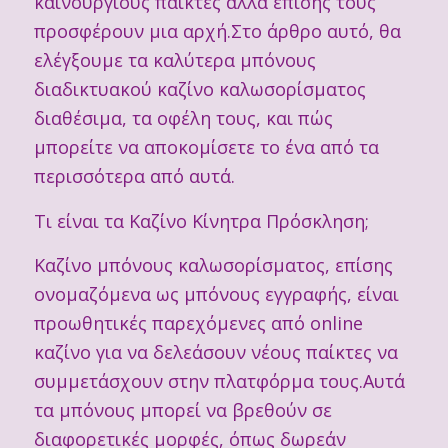
καινούργιους
παίκτες αλλά επίσης τους
προσφέρουν μια αρχή.Στο άρθρο αυτό, θα
ελέγξουμε τα καλύτερα μπόνους
διαδικτυακού καζίνο καλωσορίσματος
διαθέσιμα, τα οφέλη τους, και πώς
μπορείτε να αποκομίσετε το ένα από τα
περισσότερα από αυτά.
Τι είναι τα Καζίνο Κίνητρα Πρόσκληση;
Καζίνο μπόνους καλωσορίσματος, επίσης
ονομαζόμενα ως μπόνους εγγραφής, είναι
προωθητικές παρεχόμενες από online
καζίνο για να δελεάσουν νέους παίκτες να
συμμετάσχουν στην πλατφόρμα τους.Αυτά
τα μπόνους μπορεί να βρεθούν σε
διαφορετικές μορφές, όπως δωρεάν