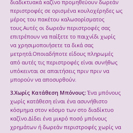
διαδικτυακά καζίνο προμηθεύουν δωρεάν
περιστροφές σε ορισμένα κουλοχέρηδες ως
μέρος του πακέτου καλωσορίσματος
τους.Αυτές οι δωρεάν περιστροφές σας
επιτρέπουν να παίξετε το παιχνίδι χωρίς
να χρησιμοποιήσετε τα δικά σας
μετρητά.Οποιαδήποτε είδους πληρωμές
από αυτές τις περιστροφές είναι συνήθως
υπόκεινται σε απαιτήσεις πριν πριν να
μπορούν να αποσυρθούν.
3.Χωρίς Κατάθεση Μπόνους:
Ένα μπόνους
χωρίς κατάθεση είναι ένα ασυνήθιστο
κόσμημα στον κόσμο των στο διαδίκτυο
καζίνο.Δίδει ένα μικρό ποσό μπόνους
χρημάτων ή δωρεάν περιστροφές χωρίς να