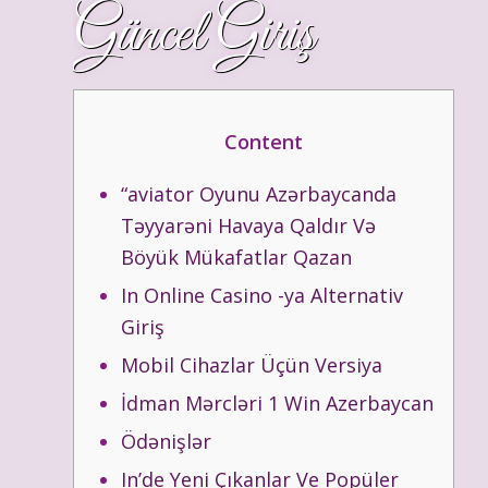
Güncel Giriş
Content
“aviator Oyunu Azərbaycanda
Təyyarəni Havaya Qaldır Və
Böyük Mükafatlar Qazan
In Online Casino -ya Alternativ
Giriş
Mobil Cihazlar Üçün Versiya
İdman Mərcləri 1 Win Azerbaycan
Ödənişlər
In’de Yeni Çıkanlar Ve Popüler