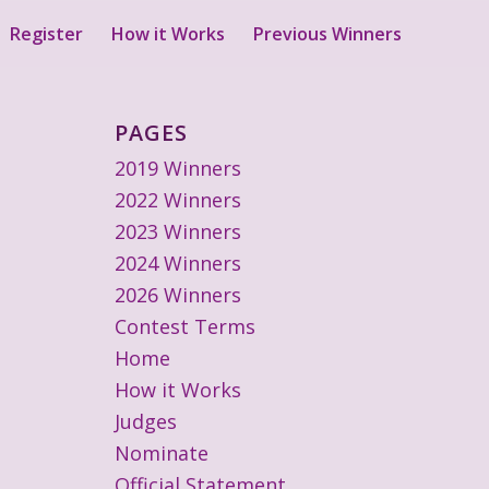
Register
How it Works
Previous Winners
PAGES
2019 Winners
2022 Winners
2023 Winners
2024 Winners
2026 Winners
Contest Terms
Home
How it Works
Judges
Nominate
Official Statement