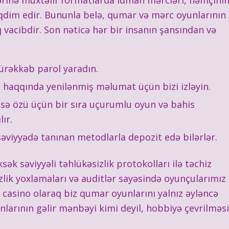
əqdim edir. Bununla belə, qumar və mərc oyunlarının
q vacibdir. Son nəticə hər bir insanın şansından və
mürəkkəb parol yaradın.
rı haqqında yenilənmiş məlumat üçün bizi izləyin.
əsə özü üçün bir sıra uçurumlu oyun və bahis
ır.
əviyyədə tanınan metodlarla depozit edə bilərlər.
ək səviyyəli təhlükəsizlik protokolları ilə təchiz
lik yoxlamaları və auditlər sayəsində oyunçularımız
 casino olaraq biz qumar oyunlarını yalnız əyləncə
nlarının gəlir mənbəyi kimi deyil, hobbiyə çevrilməsi