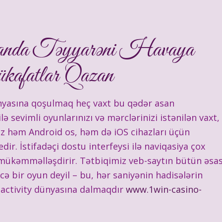
ycanda Təyyarəni Havaya
afatlar Qazan
yasına qoşulmaq heç vaxt bu qədər asan
 sevimli oyunlarınızı və mərclərinizi istənilən vaxt,
miz həm Android os, həm də iOS cihazları üçün
edir. İstifadəçi dostu interfeysi ilə naviqasiya çox
 mükəmməlləşdirir. Tətbiqimiz veb-saytın bütün əsa
cə bir oyun deyil – bu, hər saniyənin hadisələrin
o activity dünyasına dalmaqdır
www.1win-casino-