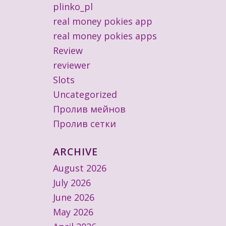
plinko_pl
real money pokies app
real money pokies apps
Review
reviewer
Slots
Uncategorized
Пролив мейнов
Пролив сетки
ARCHIVE
August 2026
July 2026
June 2026
May 2026