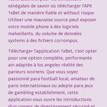
sénégalais de savoir où télécharger l’APK
1xBet de manière fiable et without risque.
Utiliser une mauvaise source peut exposer
votre mobile phone à des logiciels
malveillants, du volume de données
systems à des fichiers corrompus.
Télécharger l’application 1xBet, c’est opter
pour une option complète, performante
ain adaptée à los angeles réalité des
parieurs ivoiriens. Que vous soyez
passionné para football local, amateur de
paris internationaux ou adepte para jeux
de gambling establishment, cette
application vous ouvre les introductions
d’un univers de divertissement sécurisé et