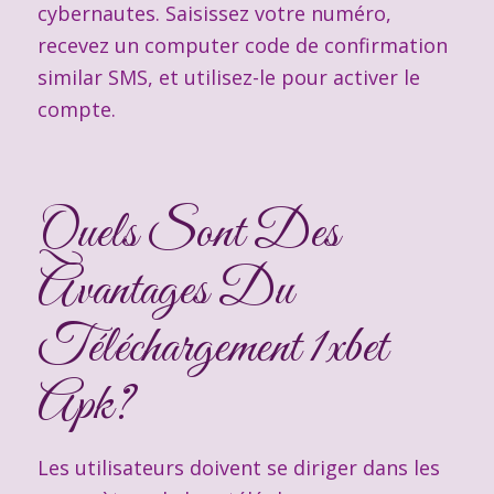
cybernautes. Saisissez votre numéro,
recevez un computer code de confirmation
similar SMS, et utilisez-le pour activer le
compte.
Quels Sont Des
Avantages Du
Téléchargement 1xbet
Apk?
Les utilisateurs doivent se diriger dans les