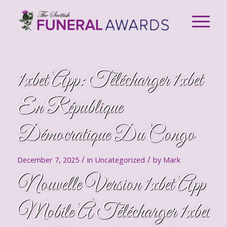
1xbet App: Télécharger 1xbet
En République
Démocratique Du Congo
/
/
December 7, 2025
in
Uncategorized
by
Mark
Nouvelle Version 1xbet App
Mobile À Télécharger 1xbet