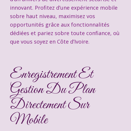
innovant. Profitez d’une expérience mobile
sobre haut niveau, maximisez vos
opportunités grâce aux fonctionnalités
dédiées et pariez sobre toute confiance, où
que vous soyez en Côte d’Ivoire.
Enregistrement Et
Gestion Du Plan
Directement Sur
Mobile