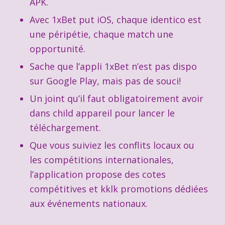
APK.
Avec 1xBet put iOS, chaque identico est
une péripétie, chaque match une
opportunité.
Sache que l’appli 1xBet n’est pas dispo
sur Google Play, mais pas de souci!
Un joint qu’il faut obligatoirement avoir
dans child appareil pour lancer le
téléchargement.
Que vous suiviez les conflits locaux ou
les compétitions internationales,
l’application propose des cotes
compétitives et kklk promotions dédiées
aux événements nationaux.