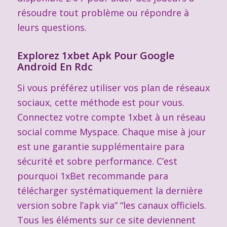
résoudre tout problème ou répondre à
leurs questions.
Explorez 1xbet Apk Pour Google
Android En Rdc
Si vous préférez utiliser vos plan de réseaux
sociaux, cette méthode est pour vous.
Connectez votre compte 1xbet à un réseau
social comme Myspace. Chaque mise à jour
est une garantie supplémentaire para
sécurité et sobre performance. C’est
pourquoi 1xBet recommande para
télécharger systématiquement la dernière
version sobre l’apk via” “les canaux officiels.
Tous les éléments sur ce site deviennent