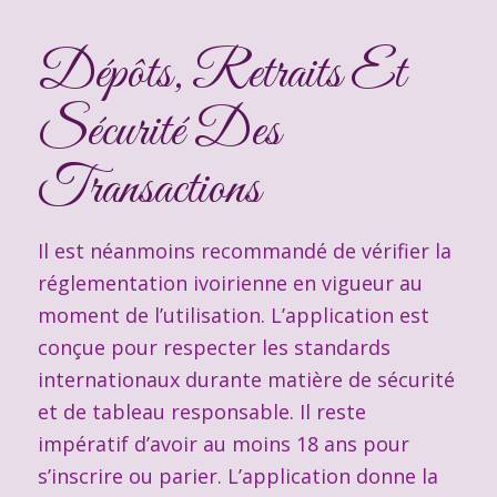
Dépôts, Retraits Et
Sécurité Des
Transactions
Il est néanmoins recommandé de vérifier la
réglementation ivoirienne en vigueur au
moment de l’utilisation. L’application est
conçue pour respecter les standards
internationaux durante matière de sécurité
et de tableau responsable. Il reste
impératif d’avoir au moins 18 ans pour
s’inscrire ou parier. L’application donne la