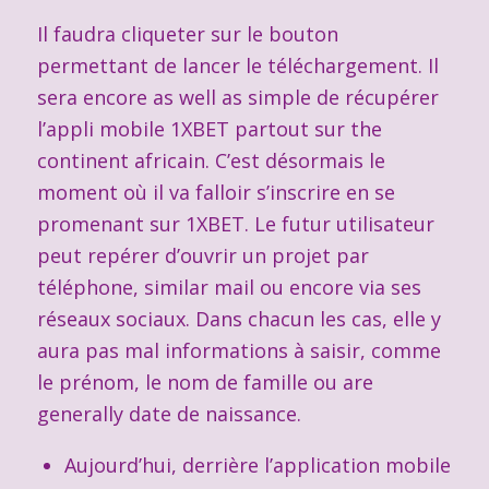
Il faudra cliqueter sur le bouton
permettant de lancer le téléchargement. Il
sera encore as well as simple de récupérer
l’appli mobile 1XBET partout sur the
continent africain. C’est désormais le
moment où il va falloir s’inscrire en se
promenant sur 1XBET. Le futur utilisateur
peut repérer d’ouvrir un projet par
téléphone, similar mail ou encore via ses
réseaux sociaux. Dans chacun les cas, elle y
aura pas mal informations à saisir, comme
le prénom, le nom de famille ou are
generally date de naissance.
Aujourd’hui, derrière l’application mobile