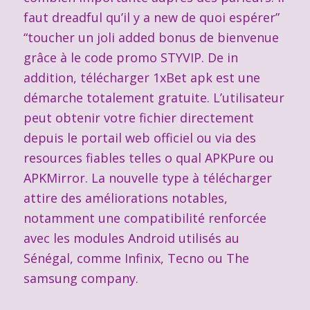
faut dreadful qu’il y a new de quoi espérer”
“toucher un joli added bonus de bienvenue
grâce à le code promo STYVIP. De in
addition, télécharger 1xBet apk est une
démarche totalement gratuite. L’utilisateur
peut obtenir votre fichier directement
depuis le portail web officiel ou via des
resources fiables telles o qual APKPure ou
APKMirror. La nouvelle type à télécharger
attire des améliorations notables,
notamment une compatibilité renforcée
avec les modules Android utilisés au
Sénégal, comme Infinix, Tecno ou The
samsung company.