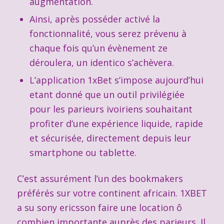
augmentation.
Ainsi, après posséder activé la
fonctionnalité, vous serez prévenu à
chaque fois qu’un évènement ze
déroulera, un identico s’achèvera.
L’application 1xBet s’impose aujourd’hui
etant donné que un outil privilégiée
pour les parieurs ivoiriens souhaitant
profiter d’une expérience liquide, rapide
et sécurisée, directement depuis leur
smartphone ou tablette.
C’est assurément l’un des bookmakers
préférés sur votre continent africain. 1XBET
a su sony ericsson faire une location ô
combien importante auprès des parieurs. Il