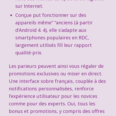
sur Internet.
Conçue put fonctionner sur des
appareils même” “anciens (à partir
d’Android 4. 4), elle s’adapte aux
smartphones populaires en RDC,
largement utilisés fill leur rapport
qualité-prix.
Les parieurs peuvent ainsi vous régaler de
promotions exclusives ou miser en direct.
Une interface sobre français, couplée à des
notifications personnalisées, renforce
l’expérience utilisateur pour les novices
comme pour des experts. Oui, tous les
bonus et promotions, y compris des offres