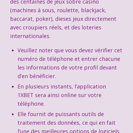
des centaines de jeux sobre casino
(machines à sous, roulette, blackjack,
baccarat, poker), dieses jeux directement
avec croupiers réels, et des loteries
internationales.
Veuillez noter que vous devez vérifier cet
numéro de téléphone et entrer chacune
les informations de votre profil devant
d’en bénéficier.
En plusieurs instants, l’application
1XBET sera ainsi online sur votre
téléphone.
Elle fournit de puissants outils de
traitement des données, ce qui en fait
l’une des meilleures options de logiciels