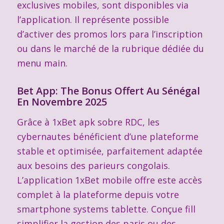
exclusives mobiles, sont disponibles via
l’application. Il représente possible
d’activer des promos lors para l’inscription
ou dans le marché de la rubrique dédiée du
menu main.
Bet App: The Bonus Offert Au Sénégal
En Novembre 2025
Grâce à 1xBet apk sobre RDC, les
cybernautes bénéficient d’une plateforme
stable et optimisée, parfaitement adaptée
aux besoins des parieurs congolais.
L’application 1xBet mobile offre este accès
complet à la plateforme depuis votre
smartphone systems tablette. Conçue fill
simplifier la gestion des paris ou des