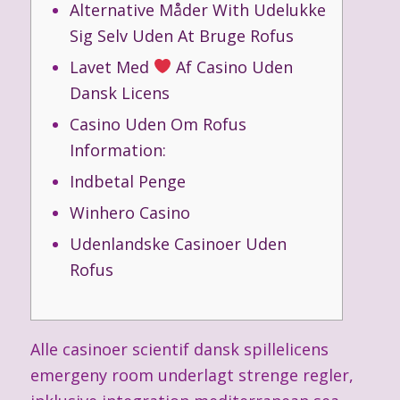
Alternative Måder With Udelukke
Sig Selv Uden At Bruge Rofus
Lavet Med
Af Casino Uden
Dansk Licens
Casino Uden Om Rofus
Information:
Indbetal Penge
Winhero Casino
Udenlandske Casinoer Uden
Rofus
Alle casinoer scientif dansk spillelicens
emergeny room underlagt strenge regler,