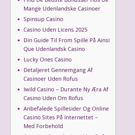
Mange Udenlandske Casinoer
Spinsup Casino
Casino Uden Licens 2025
Din Guide Til From Spille På Ainsi
Que Udenlandsk Casino
Lucky Ones Casino
Detaljeret Gennemgang Af
Casinoer Uden Rofus
Iwild Casino – Durante Ny Æra Af
Casino Uden Om Rofus
Anbefalede Spillesider Og Online
Casino Sites På Internettet –
Med Forbehold