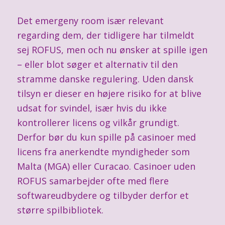
Det emergeny room især relevant
regarding dem, der tidligere har tilmeldt
sej ROFUS, men och nu ønsker at spille igen
– eller blot søger et alternativ til den
stramme danske regulering. Uden dansk
tilsyn er dieser en højere risiko for at blive
udsat for svindel, især hvis du ikke
kontrollerer licens og vilkår grundigt.
Derfor bør du kun spille på casinoer med
licens fra anerkendte myndigheder som
Malta (MGA) eller Curacao. Casinoer uden
ROFUS samarbejder ofte med flere
softwareudbydere og tilbyder derfor et
større spilbibliotek.