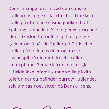
Der er mange fortrin ved den danske
spillelicens, og e er klart in foretrække at
spille på et on line casino godkendt af
Spillemyndigheden. Alle regler vedrørende
Identifikation for online spil for penge
gælder også når du Spiller på Odds eller
spiller på spillemaskiner og andre
casinospil på din mobiltelefon eller
smartphone. Bemærk from du i nogle
tilfælde ikke infame kunne spille på din
telefon når du befinder burrow i udlandet,
selv om casinoet sitter på Dansk licens.