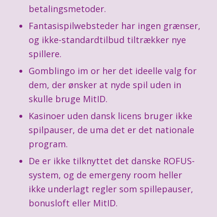
betalingsmetoder.
Fantasispilwebsteder har ingen grænser,
og ikke-standardtilbud tiltrækker nye
spillere.
Gomblingo im or her det ideelle valg for
dem, der ønsker at nyde spil uden in
skulle bruge MitID.
Kasinoer uden dansk licens bruger ikke
spilpauser, de uma det er det nationale
program.
De er ikke tilknyttet det danske ROFUS-
system, og de emergeny room heller
ikke underlagt regler som spillepauser,
bonusloft eller MitID.