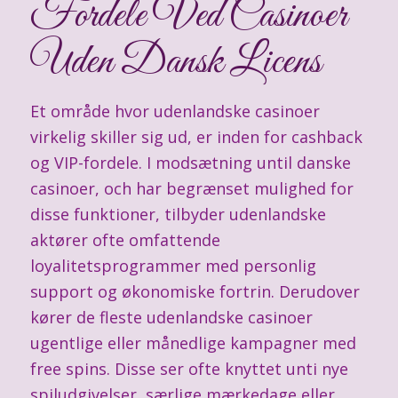
Fordele Ved Casinoer
Uden Dansk Licens
Et område hvor udenlandske casinoer
virkelig skiller sig ud, er inden for cashback
og VIP-fordele. I modsætning until danske
casinoer, och har begrænset mulighed for
disse funktioner, tilbyder udenlandske
aktører ofte omfattende
loyalitetsprogrammer med personlig
support og økonomiske fortrin. Derudover
kører de fleste udenlandske casinoer
ugentlige eller månedlige kampagner med
free spins. Disse ser ofte knyttet unti nye
spiludgivelser, særlige mærkedage eller