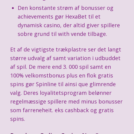
Den konstante strøm af bonusser og
achievements gør HexaBet til et
dynamisk casino, der altid giver spillere
sobre grund til with vende tilbage.
Et af de vigtigste trækplastre ser det langt
større udvalg af samt variation i udbuddet
af spil. De mere end 3. 000 spil samt en
100% velkomstbonus plus en flok gratis
spins gør Spinline til ainsi que glimrende
valg. Deres loyalitetsprogram belønner
regelmæssige spillere med minus bonusser
som farreneheit. eks cashback og gratis
spins.