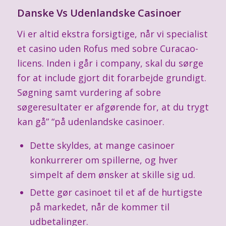
Danske Vs Udenlandske Casinoer
Vi er altid ekstra forsigtige, når vi specialist
et casino uden Rofus med sobre Curacao-
licens. Inden i går i company, skal du sørge
for at include gjort dit forarbejde grundigt.
Søgning samt vurdering af sobre
søgeresultater er afgørende for, at du trygt
kan gå” “på udenlandske casinoer.
Dette skyldes, at mange casinoer
konkurrerer om spillerne, og hver
simpelt af dem ønsker at skille sig ud.
Dette gør casinoet til et af de hurtigste
på markedet, når de kommer til
udbetalinger.