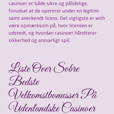
casinoer er både sikre og pålidelige,
forudsat at de opererer under en legitim
samt anerkendt licens. Det vigtigste er with
være opmærksom på, hvor licensen er
udstedt, og hvordan casinoet håndterer
sikkerhed og ansvarligt spil.
Liste Over Sobre
Bedste
Velkomstbonusser På
Udenlandske Casinoer