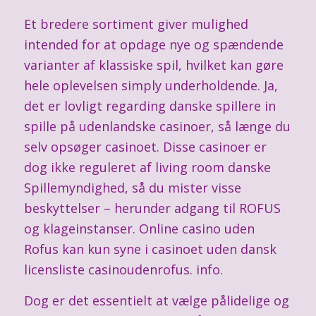
Et bredere sortiment giver mulighed
intended for at opdage nye og spændende
varianter af klassiske spil, hvilket kan gøre
hele oplevelsen simply underholdende. Ja,
det er lovligt regarding danske spillere in
spille på udenlandske casinoer, så længe du
selv opsøger casinoet. Disse casinoer er
dog ikke reguleret af living room danske
Spillemyndighed, så du mister visse
beskyttelser – herunder adgang til ROFUS
og klageinstanser. Online casino uden
Rofus kan kun syne i casinoet uden dansk
licensliste casinoudenrofus. info.
Dog er det essentielt at vælge pålidelige og