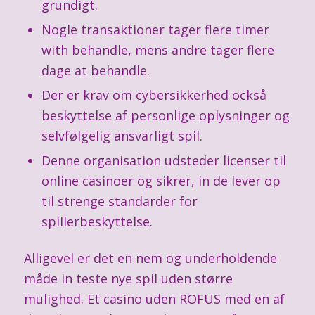
grundigt.
Nogle transaktioner tager flere timer
with behandle, mens andre tager flere
dage at behandle.
Der er krav om cybersikkerhed också
beskyttelse af personlige oplysninger og
selvfølgelig ansvarligt spil.
Denne organisation udsteder licenser til
online casinoer og sikrer, in de lever op
til strenge standarder for
spillerbeskyttelse.
Alligevel er det en nem og underholdende
måde in teste nye spil uden større
mulighed. Et casino uden ROFUS med en af