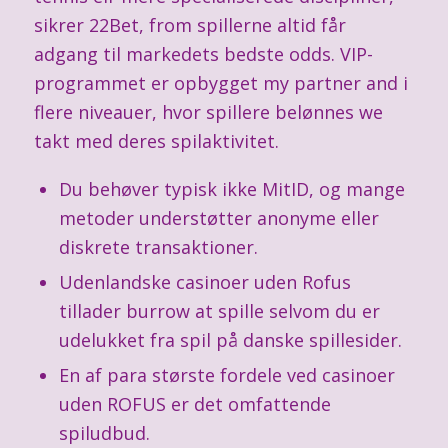
sikrer 22Bet, from spillerne altid får
adgang til markedets bedste odds. VIP-
programmet er opbygget my partner and i
flere niveauer, hvor spillere belønnes we
takt med deres spilaktivitet.
Du behøver typisk ikke MitID, og mange
metoder understøtter anonyme eller
diskrete transaktioner.
Udenlandske casinoer uden Rofus
tillader burrow at spille selvom du er
udelukket fra spil på danske spillesider.
En af para største fordele ved casinoer
uden ROFUS er det omfattende
spiludbud.