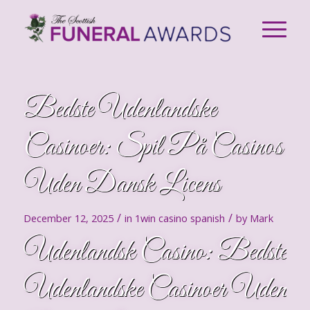
Bedste Udenlandske
Casinoer: Spil På Casinos
Uden Dansk Licens
/
/
December 12, 2025
in
1win casino spanish
by
Mark
Udenlandsk Casino: Bedste
Udenlandske Casinoer Uden