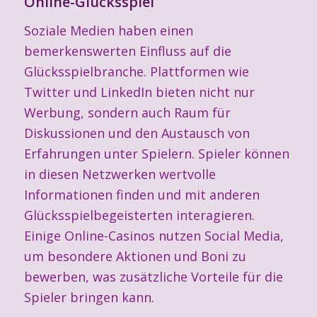
Online-Glücksspiel
Soziale Medien haben einen
bemerkenswerten Einfluss auf die
Glücksspielbranche. Plattformen wie
Twitter und LinkedIn bieten nicht nur
Werbung, sondern auch Raum für
Diskussionen und den Austausch von
Erfahrungen unter Spielern. Spieler können
in diesen Netzwerken wertvolle
Informationen finden und mit anderen
Glücksspielbegeisterten interagieren.
Einige Online-Casinos nutzen Social Media,
um besondere Aktionen und Boni zu
bewerben, was zusätzliche Vorteile für die
Spieler bringen kann.