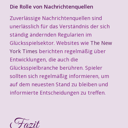
Die Rolle von Nachrichtenquellen
Zuverlässige Nachrichtenquellen sind
unerlässlich für das Verständnis der sich
ständig ändernden Regularien im
Glücksspielsektor. Websites wie
The New
York Times
berichten regelmäßig über
Entwicklungen, die auch die
Glücksspielbranche berühren. Spieler
sollten sich regelmäßig informieren, um
auf dem neuesten Stand zu bleiben und
informierte Entscheidungen zu treffen.
Fazit