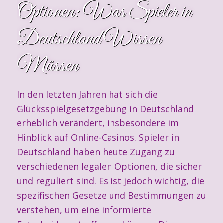
Optionen: Was Spieler in
Deutschland Wissen
Müssen
In den letzten Jahren hat sich die
Glücksspielgesetzgebung in Deutschland
erheblich verändert, insbesondere im
Hinblick auf Online-Casinos. Spieler in
Deutschland haben heute Zugang zu
verschiedenen legalen Optionen, die sicher
und reguliert sind. Es ist jedoch wichtig, die
spezifischen Gesetze und Bestimmungen zu
verstehen, um eine informierte