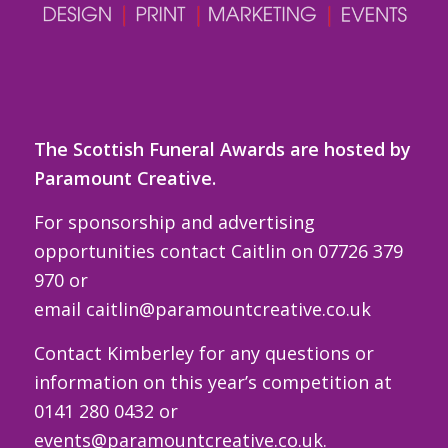
The Scottish Funeral Awards are hosted by
Paramount Creative.
For sponsorship and advertising
opportunities contact Caitlin on 07726 379
970 or
email
caitlin@paramountcreative.co.uk
Contact Kimberley for any questions or
information on this year’s competition at
0141 280 0432 or
events@paramountcreative.co.uk
.