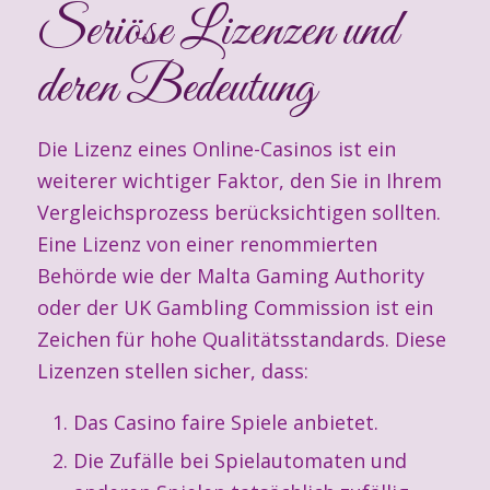
Seriöse Lizenzen und
deren Bedeutung
Die Lizenz eines Online-Casinos ist ein
weiterer wichtiger Faktor, den Sie in Ihrem
Vergleichsprozess berücksichtigen sollten.
Eine Lizenz von einer renommierten
Behörde wie der Malta Gaming Authority
oder der UK Gambling Commission ist ein
Zeichen für hohe Qualitätsstandards. Diese
Lizenzen stellen sicher, dass:
Das Casino faire Spiele anbietet.
Die Zufälle bei Spielautomaten und