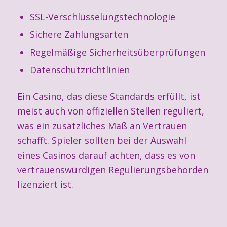
SSL-Verschlüsselungstechnologie
Sichere Zahlungsarten
Regelmäßige Sicherheitsüberprüfungen
Datenschutzrichtlinien
Ein Casino, das diese Standards erfüllt, ist
meist auch von offiziellen Stellen reguliert,
was ein zusätzliches Maß an Vertrauen
schafft. Spieler sollten bei der Auswahl
eines Casinos darauf achten, dass es von
vertrauenswürdigen Regulierungsbehörden
lizenziert ist.